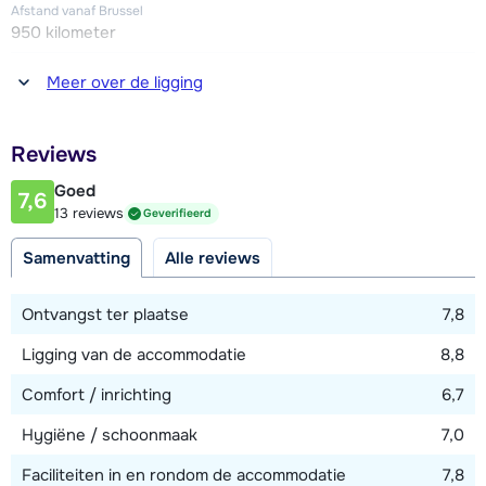
gratis Wi-Fi bij de receptie (indien open).
Afstand vanaf Brussel
950 kilometer
Jongerengroepen zijn in deze accommodatie niet
Afstand tot winkel(s)
toegestaan.
Meer over de ligging
200 - 300 meter
Afstand tot restaurant of bar
Reviews
200 - 300 meter
Goed
7,6
Afstand tot piste
13 reviews
Geverifieerd
25 meter
Samenvatting
Alle reviews
Afstand tot skilift
100 - 200 meter
Ontvangst ter plaatse
7,8
Ligging van de accommodatie
8,8
Bekijk kaart
Comfort / inrichting
6,7
Hygiëne / schoonmaak
7,0
Faciliteiten in en rondom de accommodatie
7,8