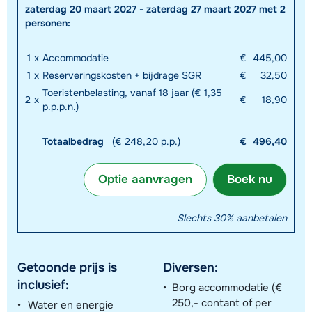
zaterdag 20 maart 2027 - zaterdag 27 maart 2027 met 2
personen:
1
x
Accommodatie
€
445,00
1
x
Reserveringskosten + bijdrage SGR
€
32,50
Toeristenbelasting, vanaf 18 jaar (€ 1,35
2
x
€
18,90
p.p.p.n.)
Totaalbedrag
(€ 248,20 p.p.)
€
496,40
Optie aanvragen
Boek nu
Slechts 30% aanbetalen
Getoonde prijs is
Diversen:
inclusief:
Borg accommodatie (€
250,- contant of per
Water en energie