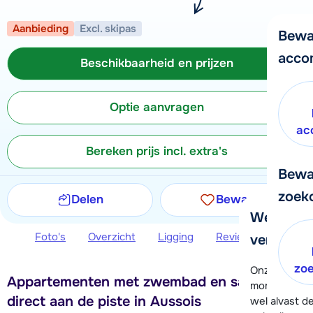
Aanbieding
Excl. skipas
Bewa
acco
Beschikbaarheid en prijzen
Optie aanvragen
ac
Bereken prijs incl. extra's
Bewa
zoek
Delen
Bewaren
We helpe
Foto's
Overzicht
Ligging
Reviews
Beschi
verder!
zo
Onze klanten
Appartementen met zwembad en sauna
moment hela
direct aan de piste in Aussois
wel alvast d