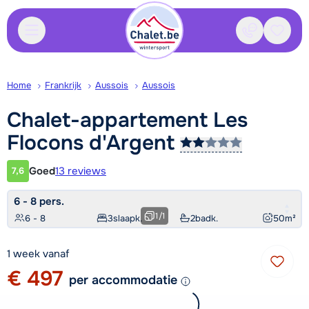
Contact
Bewaa
Home
Frankrijk
Aussois
Aussois
Chalet-appartement Les
Flocons
d'Argent
Goed
13 reviews
7,6
Klantwaardering
6 - 8 pers.
1
/
1
6 - 8
3
slaapk.
2
badk.
50
m²
1 week vanaf
€ 497
per accommodatie