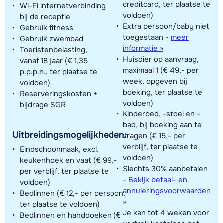
creditcard, ter plaatse te
Wi-Fi internetverbinding
voldoen)
bij de receptie
Extra persoon/baby niet
Gebruik fitness
toegestaan
-
meer
Gebruik zwembad
informatie »
Toeristenbelasting,
Huisdier op aanvraag,
vanaf 18 jaar (€ 1,35
maximaal 1 (€ 49,- per
p.p.p.n., ter plaatse te
week, opgeven bij
voldoen)
boeking, ter plaatse te
Reserveringskosten +
voldoen)
bijdrage SGR
Kinderbed, -stoel en -
bad, bij boeking aan te
Uitbreidingsmogelijkheden:
vragen (€ 15,- per
verblijf, ter plaatse te
Eindschoonmaak, excl.
voldoen)
keukenhoek en vaat (€ 99,-
Slechts 30% aanbetalen
per verblijf, ter plaatse te
-
Bekijk betaal- en
voldoen)
annuleringsvoorwaarden
Bedlinnen (€ 12,- per persoon,
»
ter plaatse te voldoen)
Je kan tot 4 weken voor
Bedlinnen en handdoeken (€