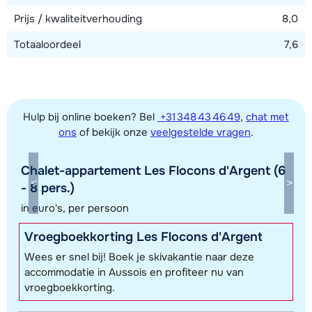
Prijs / kwaliteitverhouding
8,0
Totaaloordeel
7,6
Hulp bij online boeken? Bel
+31 348 43 46 49
,
chat met
ons
of bekijk onze
veelgestelde vragen
.
Chalet-appartement Les Flocons d'Argent (6
Toon alle accommodaties in dit gebied
- 8 pers.)
Deze kaart geeft een indicatie van de ligging van onze accommodaties. De
in euro's, per persoon
exacte locatie kan enigszins afwijken.
Vroegboekkorting Les Flocons d'Argent
Wees er snel bij! Boek je skivakantie naar deze
accommodatie in Aussois en profiteer nu van
vroegboekkorting.