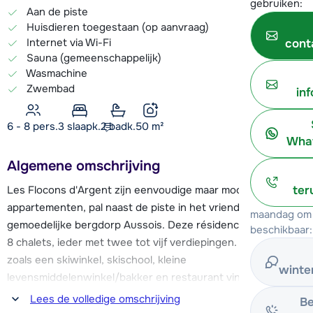
gebruiken:
Aan de piste
Huisdieren toegestaan (op aanvraag)
Internet via Wi-Fi
cont
Sauna (gemeenschappelijk)
Wasmachine
Zwembad
in
6 - 8 pers.
3
slaapk.
2 badk.
50
m²
What
Algemene omschrijving
Les Flocons d'Argent zijn eenvoudige maar mooie
ter
appartementen, pal naast de piste in het vriendelijke en
maandag om 
gemoedelijke bergdorp Aussois. Deze résidence bestaat uit
beschikbaar:
8 chalets, ieder met twee tot vijf verdiepingen. Faciliteiten
zoals een skiwinkel, skischool, kleine
winte
levensmiddelenwinkel/bakker en restaurant vind je direct in
de résidence. Het centrum van Aussois, met alle benodigde
Lees de volledige omschrijving
Be
overige faciliteiten vind je op ca. 300 meter.