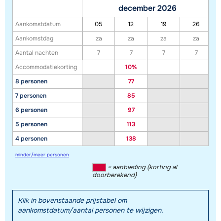
december 2026
Aankomstdatum
05
12
19
26
Aankomstdag
za
za
za
za
Aantal nachten
7
7
7
7
Accommodatiekorting
10%
8 personen
77
7 personen
85
6 personen
97
5 personen
113
4 personen
138
minder/meer personen
= aanbieding (korting al
doorberekend)
Klik in bovenstaande prijstabel om
aankomstdatum/aantal personen te wijzigen.