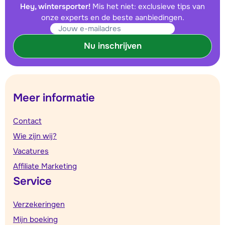
Hey, wintersporter!
Mis het niet: exclusieve tips van
onze experts en de beste aanbiedingen.
Nu inschrijven
Meer informatie
Contact
Wie zijn wij?
Vacatures
Affiliate Marketing
Service
Verzekeringen
Mijn boeking