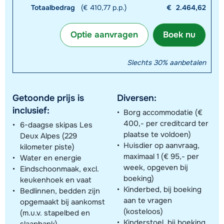
Totaalbedrag
(€ 410,77 p.p.)
€
2.464,62
Optie aanvragen
Boek nu
Slechts 30% aanbetalen
Getoonde prijs is
Diversen:
inclusief:
Borg accommodatie (€
400,- per creditcard ter
6-daagse skipas Les
plaatse te voldoen)
Deux Alpes (229
Huisdier op aanvraag,
kilometer piste)
maximaal 1 (€ 95,- per
Water en energie
week, opgeven bij
Eindschoonmaak, excl.
boeking)
keukenhoek en vaat
Kinderbed, bij boeking
Bedlinnen, bedden zijn
aan te vragen
opgemaakt bij aankomst
(kosteloos)
(m.u.v. stapelbed en
Kinderstoel, bij boeking
slaapbank)