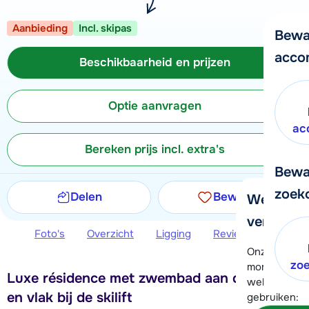
Aanbieding
Incl. skipas
Bewa
acco
Beschikbaarheid en prijzen
Optie aanvragen
ac
Bereken prijs incl. extra's
Bewa
zoek
Delen
Bewaren
We helpe
verder!
Foto's
Overzicht
Ligging
Reviews
Beschi
Onze klanten
zo
moment hela
Luxe résidence met zwembad aan de piste
wel alvast d
en vlak bij de skilift
gebruiken: