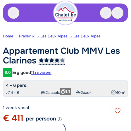
Contact
Bewaa
Home
Frankrijk
Les Deux Alpes
Les Deux Alpes
Appartement Club MMV Les
Clarines
Erg goed
11 reviews
8,0
Klantwaardering
4 - 6 pers.
1
/
1
4 - 6
2
slaapk.
2
badk.
40
m²
1 week vanaf
€ 411
per persoon