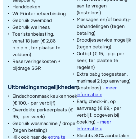
aan te vragen
Handdoeken
(kosteloos)
Wi-Fi internetverbinding
Massages en/of beauty-
Gebruik zwembad
behandelingen (tegen
Gebruik wellness
betaling)
Toeristenbelasting,
Broodjesservice mogelijk
vanaf 18 jaar (€ 2,86
(tegen betaling)
p.p.p.n., ter plaatse te
Ontbijt (€ 15,- p.p. per
voldoen)
keer, ter plaatse te
Reserveringskosten +
regelen)
bijdrage SGR
Extra baby toegestaan,
maximaal 2 (op aanvraag)
Uitbreidingsmogelijkheden:
(kosteloos)
-
meer
informatie »
Eindschoonmaak keukenhoek
Early check-in, op
(€ 100,- per verblijf)
aanvraag (€ 89,- per
Overdekte parkeerplaats (€
verblijf, opgeven bij
95,- per week)
boeking)
-
meer
Gebruik wasmachine / droger
informatie »
(tegen betaling)
Slechts 30% aanbetalen
Kijk ook naar de
extra te