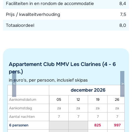
Faciliteiten in en rondom de accommodatie
8,4
Prijs / kwaliteitverhouding
7,5
Totaaloordeel
8,0
Appartement Club MMV Les Clarines (4 - 6
pers.)
in euro's, per persoon, inclusief skipas
Toon alle accommodaties in dit gebied
december 2026
Deze kaart geeft een indicatie van de ligging van onze accommodaties. De
Aankomstdatum
05
12
19
26
exacte locatie kan enigszins afwijken.
Aankomstdag
za
za
za
za
Aantal nachten
7
7
7
7
6 personen
825
997