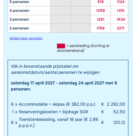
5 personen
918
1124
4 personen
1058
1315
3 personen
1291
1634
2 personen
1756
2271
minder/meer personen
= aanbieding (korting al
doorberekend)
Klik in bovenstaande prijstabel om
aankomstdatum/aantal personen te wijzigen.
zaterdag 17 april 2027 - zaterdag 24 april 2027 met 6
personen:
6
x
Accommodatie + skipas (€ 382,00 p.p.)
€
2.292,00
1
x
Reserveringskosten + bijdrage SGR
€
52,50
Toeristenbelasting, vanaf 18 jaar (€ 2,86
6
x
€
120,12
p.p.p.n.)