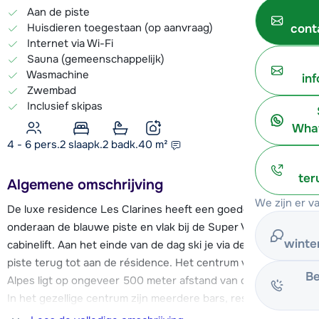
Aan de piste
Huisdieren toegestaan (op aanvraag)
cont
Internet via Wi-Fi
Sauna (gemeenschappelijk)
Wasmachine
in
Zwembad
Inclusief skipas
What
4 - 6 pers.
2
slaapk.
2 badk.
40
m²
ter
Algemene omschrijving
We zijn er v
De luxe residence Les Clarines heeft een goede ligging,
onderaan de blauwe piste en vlak bij de Super Venosc
winte
cabinelift. Aan het einde van de dag ski je via de blauwe
piste terug tot aan de résidence. Het centrum van Les Deux
Be
Alpes ligt op ongeveer 500 meter afstand van de résidence.
In het gezellige centrum zijn meerdere bars, restaurants en
diverse winkels te vinden. Het centrum is gemakkelijk