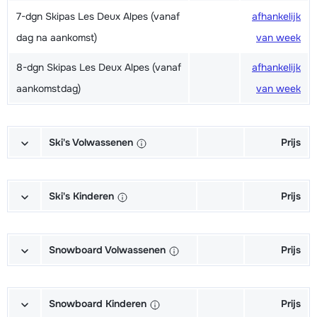
7-dgn Skipas Les Deux Alpes (vanaf
afhankelijk
dag na aankomst)
van week
8-dgn Skipas Les Deux Alpes (vanaf
afhankelijk
aankomstdag)
van week
Ski's Volwassenen
Prijs
Excellent (Excellence) Ski's +
afhankelijk
Schoenen + Stokken (6/7 dagen)
van week
Ski's Kinderen
Prijs
Excellent (Excellence) Ski's +
afhankelijk
Kampioen (Champion) Ski's +
afhankelijk
Stokken (6/7 dagen)
van week
Schoenen + Stokken (6/7 dagen)
van week
Snowboard Volwassenen
Prijs
Excellent (Excellence) Schoenen
afhankelijk
Kampioen (Champion) Ski's +
afhankelijk
Goud (Sensation) Snowboard +
afhankelijk
(6/7 dagen)
van week
Stokken (6/7 dagen)
van week
Boots (6/7 dagen)
van week
Snowboard Kinderen
Prijs