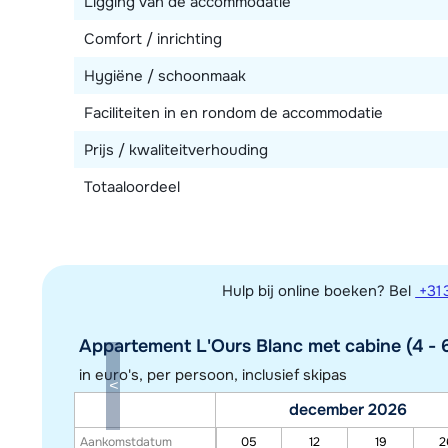
Ligging van de accommodatie
Comfort / inrichting
Hygiëne / schoonmaak
Faciliteiten in en rondom de accommodatie
Prijs / kwaliteitverhouding
Totaaloordeel
Hulp bij online boeken? Bel
+31 
Appartement L'Ours Blanc met cabine (4 - 6
in euro's, per persoon, inclusief skipas
december 2026
Aankomstdatum
05
12
19
2