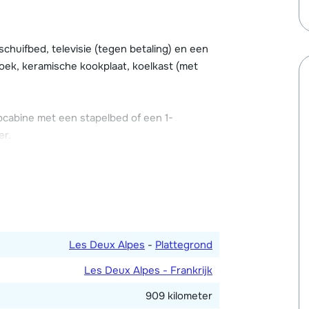
e en een skiberging, waar men (tegen
uifbed, televisie (tegen betaling) en een
in de appartementen.
hoek, keramische kookplaat, koelkast (met
tegen betaling, beperkt aantal plaatsen en
cabine met een stapelbed of een 1-
er.
Les Deux Alpes
-
Plattegrond
Les Deux Alpes - Frankrijk
909 kilometer