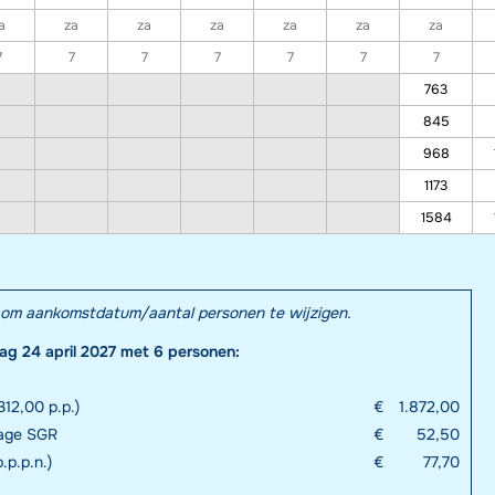
a
za
za
za
za
za
za
7
7
7
7
7
7
7
763
845
968
1173
1584
el om aankomstdatum/aantal personen te wijzigen.
dag 24 april 2027 met 6 personen:
12,00 p.p.)
€
1.872,00
rage SGR
€
52,50
.p.p.n.)
€
77,70