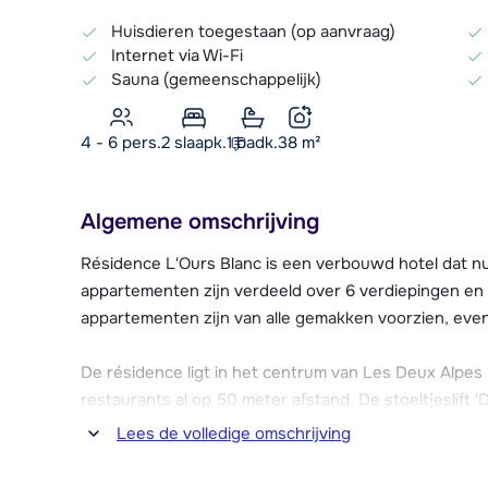
Huisdieren toegestaan (op aanvraag)
Internet via Wi-Fi
Sauna (gemeenschappelijk)
4 - 6 pers.
2
slaapk.
1 badk.
38
m²
Algemene omschrijving
Résidence L'Ours Blanc is een verbouwd hotel dat n
appartementen zijn verdeeld over 6 verdiepingen en z
appartementen zijn van alle gemakken voorzien, even
De résidence ligt in het centrum van Les Deux Alpes 
restaurants al op 50 meter afstand. De stoeltjeslift '
de piste. De gratis skibus vertrekt op slechts 200 
Lees de volledige omschrijving
Résidence L'Ours Blanc beschikt onder andere ove