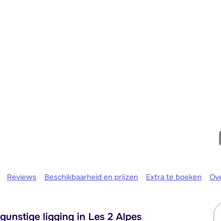
We zijn er
Reviews
Beschikbaarheid en prijzen
Extra te boeken
Ov
nstige ligging in Les 2 Alpes