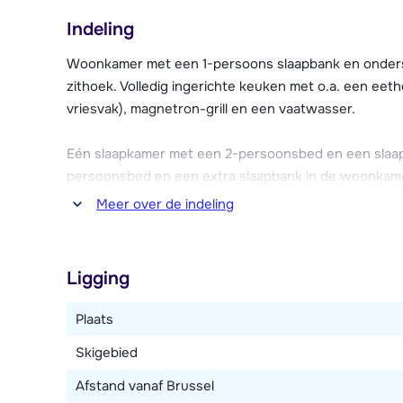
hammam, relaxruimte met fitnesszaal, een wasserett
Indeling
betaling) gebruik van kan maken.
Woonkamer met een 1-persoons slaapbank en ondersch
Tegen betaling kan men gebruik maken van de Wi-Fi 
zithoek. Volledig ingerichte keuken met o.a. een eet
vriesvak), magnetron-grill en een vaatwasser.
Nabij de résidence is overdekte parkeergelegenheid (
reservering direct bij de résidence).
Eén slaapkamer met een 2-persoonsbed en een slaap
persoonsbed en een extra slaapbank in de woonkam
Meer over de indeling
Badkamer met bad of douche en (apart) toilet.
Ligging
Plaats
Skigebied
Afstand vanaf Brussel