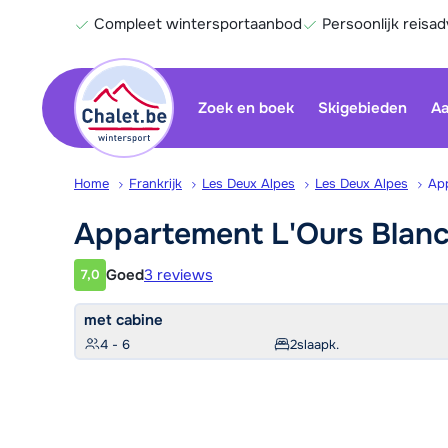
Compleet wintersportaanbod
Persoonlijk reisad
Zoek en boek
Skigebieden
Aa
Home
Frankrijk
Les Deux Alpes
Les Deux Alpes
Ap
Appartement L'Ours
Blan
Goed
3 reviews
7,0
Klantwaardering
met cabine
4 - 6
2
slaapk.