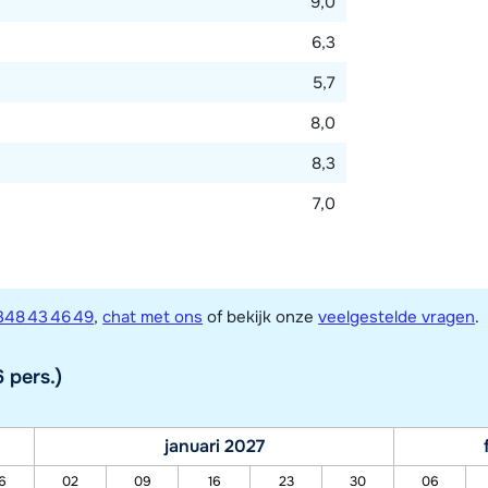
9,0
6,3
5,7
8,0
8,3
7,0
348 43 46 49
,
chat met ons
of bekijk onze
veelgestelde vragen
.
 pers.)
januari 2027
6
02
09
16
23
30
06