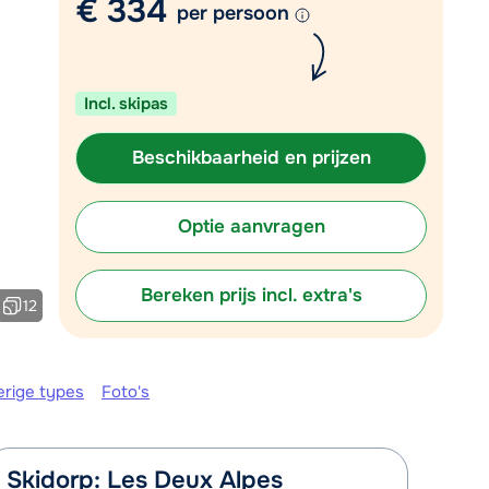
€ 334
Vul het contactformulier in
per persoon
Mail naar info@chalet.be
 vandaag tot 17:30 uur.
Incl. skipas
Beschikbaarheid en prijzen
Optie aanvragen
Bereken prijs incl. extra's
12
erige types
Foto's
Skidorp: Les Deux Alpes