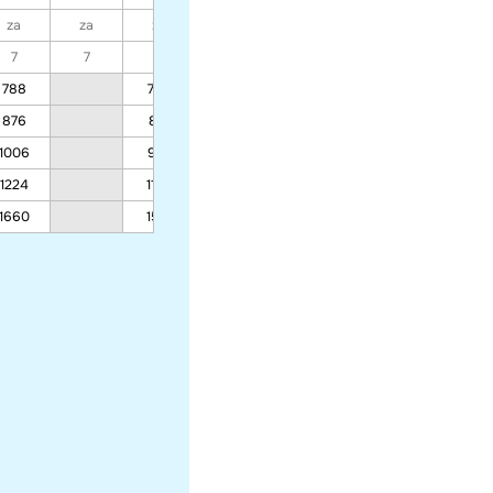
za
za
za
za
za
za
za
7
7
7
7
7
7
7
788
739
876
816
1006
932
1224
1125
1660
1512