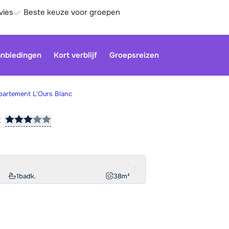
vies
Beste keuze voor groepen
nbiedingen
Kort verblijf
Groepsreizen
partement L'Ours Blanc
c
Be
1
badk.
38
m²