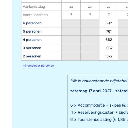
Aankomstdag
za
za
za
z
Aantal nachten
7
7
7
6 personen
692
5 personen
761
4 personen
862
3 personen
1032
2 personen
1372
minder/meer personen
Klik in bovenstaande prijstab
zaterdag 17 april 2027 - zater
6
x
Accommodatie + skipas (€ 3
1
x
Reserveringskosten + bijd
6
x
Toeristenbelasting (€ 1,85 p