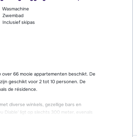
Wasmachine
Zwembad
Inclusief skipas
u over 66 mooie appartementen beschikt. De
ijn geschikt voor 2 tot 10 personen. De
als de résidence.
met diverse winkels, gezellige bars en
Du Diable' ligt op slechts 300 meter, evenals
meter afstand van de appartementen.
r een verwarmd overdekt zwembad, sauna,