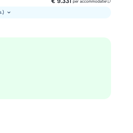
€ 9.331
per accommodatie
s.)