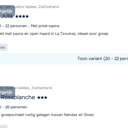
z, Les Quatre Vallées, Zwitserland
rgelijk
 Julia
Morgen o
20 - 22 personen - Met privé-sauna
let met sauna en open haard in La Tzoumaz, ideaal voor groep
pas
Toon variant (20 - 22 per
commodatie
es Quatre Vallées, Zwitserland
rgelijk
 Rosablanche
20 - 26 personen
d groepschalet rustig gelegen tussen Nendaz en Siviez