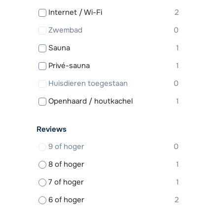
Internet / Wi-Fi
2
Zwembad
0
Sauna
1
Privé-sauna
1
Huisdieren toegestaan
0
Openhaard / houtkachel
1
Reviews
9 of hoger
0
8 of hoger
1
7 of hoger
1
6 of hoger
2