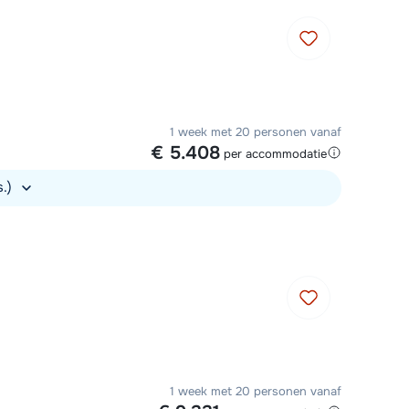
Plan een terugbelverzoek
m 09:00 uur weer beschikbaar:
Chat met wintersportspecialist
Bel ons via 03 3037838
1 week met 20 personen vanaf
€ 5.408
per accommodatie
s.)
1 week met 20 personen vanaf