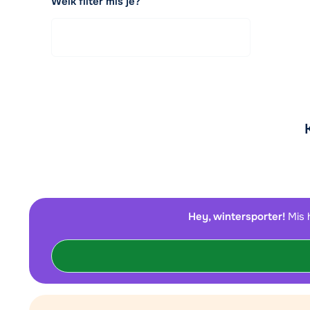
Welk filter mis je?
Hey, wintersporter!
Mis 