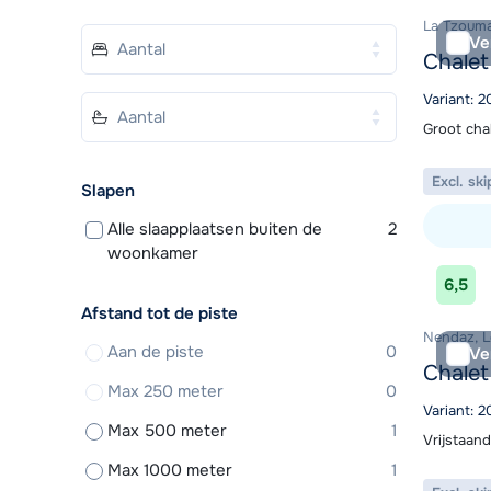
La Tzouma
Ve
Chalet
Variant: 
Groot cha
Excl. ski
Slapen
Alle slaapplaatsen buiten de
2
woonkamer
Bekijk ac
6,5
Afstand tot de piste
Nendaz, L
Aan de piste
0
Ve
Chalet
Max 250 meter
0
Variant: 
Max 500 meter
1
Vrijstaan
Max 1000 meter
1