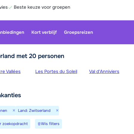
vies
Beste keuze voor groepen
nbiedingen
Kort verblijf
Groepsreizen
rland met 20 personen
bieden
re Vallées
Les Portes du Soleil
Val d'Anniviers
Onze klan
gesloten.
gebruiken
akanties
Be
×
×
onen
Land: Zwitserland
r zoekopdracht
Wis filters