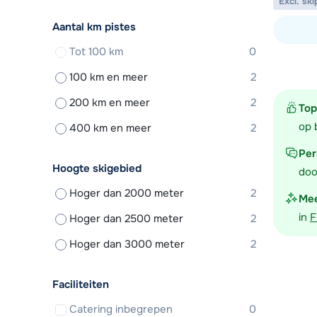
Excl. ski
Aantal km pistes
Tot 100 km
0
Bekijk ac
100 km en meer
2
200 km en meer
2
Top
op 
400 km en meer
2
Per
Hoogte skigebied
doo
Hoger dan 2000 meter
2
Mee
in
F
Hoger dan 2500 meter
2
Hoger dan 3000 meter
2
Faciliteiten
Catering inbegrepen
0