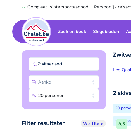
Compleet wintersportaanbod
Persoonlijk reisad
Zoek en boek
Skigebieden
Aa
Zwitse
Zwitserland
Skige
Les Quat
2
skiv
20 personen
20 pers
Bewaa
Filter resultaten
Wis filters
8,5