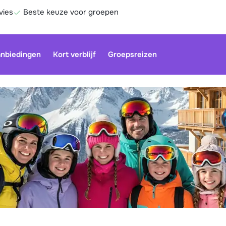
vies
Beste keuze voor groepen
nbiedingen
Kort verblijf
Groepsreizen
Be