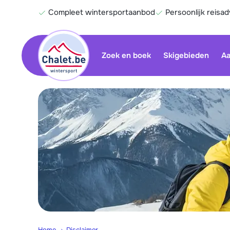
Compleet wintersportaanbod
Persoonlijk reisad
Zoek en boek
Skigebieden
Aa
Home
Disclaimer