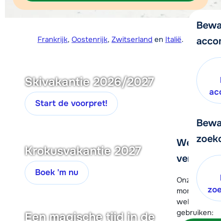
Bewa
Frankrijk
,
Oostenrijk
,
Zwitserland
en
Italië
.
acco
Skivakantie 2026/2027
ac
Start de voorpret!
Bewa
zoek
We helpe
Krokusvakantie 2027
verder!
Boek 'm nu
Onze klanten
zo
moment hela
wel alvast d
gebruiken:
Een magische tijd in de