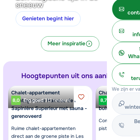
sneeuw
cont
Genieten begint hier
in
Meer inspiratie
What
Hoogtepunten uit ons aanbod
ter
We zijn er v
Chalet-appartement
Chalet du Cocoon
Montagnettes Hameau de la
8,0
Erg goed
313 reviews
2 met privé-saun
8,7
Heerlijk
12 r
winte
Sapinière Superieur met sauna -
buiten-whirlpool
gerenoveerd
Comfortabele chale
Be
Ruime chalet-appartementen
piste in La Plagne
direct aan de groene piste in Les