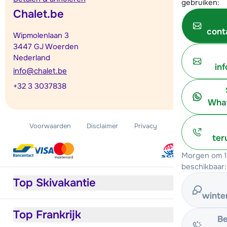
gebruiken:
Chalet.be
cont
Wipmolenlaan 3
3447 GJ Woerden
Nederland
in
info@chalet.be
+32 3 3037838
What
Voorwaarden
Disclaimer
Privacy
Sitemap
ter
Morgen om 1
beschikbaar:
Top Skivakantie
winte
Top Frankrijk
Be