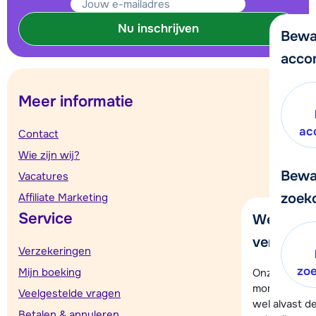
Nu inschrijven
Bewa
acco
Meer informatie
ac
Contact
Wie zijn wij?
Bewa
Vacatures
zoek
Affiliate Marketing
Service
We helpe
verder!
Verzekeringen
zo
Mijn boeking
Onze klanten
moment hela
Veelgestelde vragen
wel alvast d
Betalen & annuleren