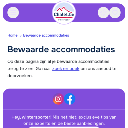
Contact
Bewaa
Home
Bewaarde accommodaties
Bewaarde accommodaties
Op deze pagina zijn al je bewaarde accommodaties
terug te zien. Ga naar
zoek en boek
om ons aanbod te
doorzoeken.
Hey, wintersporter!
Mis het niet: exclusieve tips van
onze experts en de beste aanbiedingen.