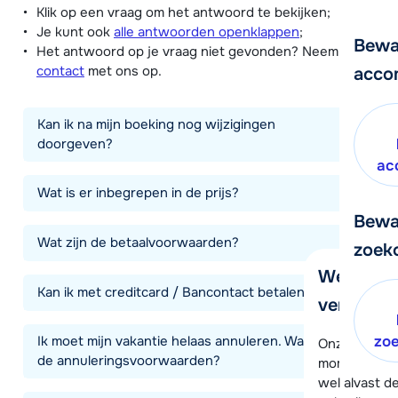
Klik op een vraag om het antwoord te bekijken;
Je kunt ook
alle antwoorden openklappen
;
Bewa
Het antwoord op je vraag niet gevonden? Neem
contact
met ons op.
acco
Kan ik na mijn boeking nog wijzigingen
doorgeven?
ac
Wat is er inbegrepen in de prijs?
Bewa
Wat zijn de betaalvoorwaarden?
zoek
We helpe
Kan ik met creditcard / Bancontact betalen?
verder!
Ik moet mijn vakantie helaas annuleren. Wat zijn
zo
Onze klanten
de annuleringsvoorwaarden?
moment hela
wel alvast d