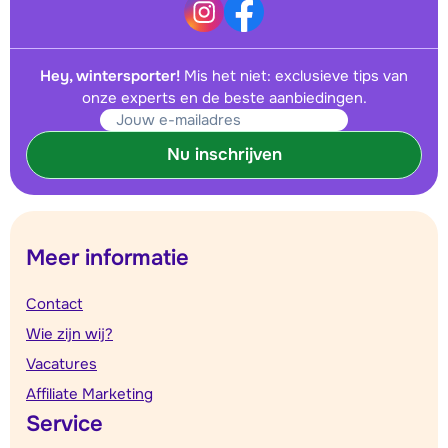
Hey, wintersporter!
Mis het niet: exclusieve tips van
onze experts en de beste aanbiedingen.
Nu inschrijven
Meer informatie
Contact
Wie zijn wij?
Vacatures
Affiliate Marketing
Service