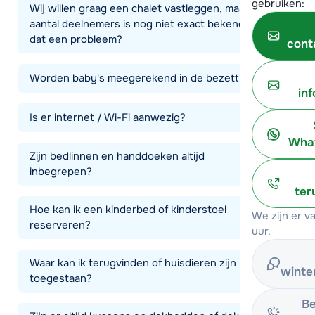
gebruiken:
Wij willen graag een chalet vastleggen, maar het
aantal deelnemers is nog niet exact bekend. Is
dat een probleem?
cont
Worden baby's meegerekend in de bezetting?
in
Is er internet / Wi-Fi aanwezig?
What
Zijn bedlinnen en handdoeken altijd
inbegrepen?
ter
Hoe kan ik een kinderbed of kinderstoel
We zijn er 
reserveren?
uur.
Waar kan ik terugvinden of huisdieren zijn
winte
toegestaan?
Be