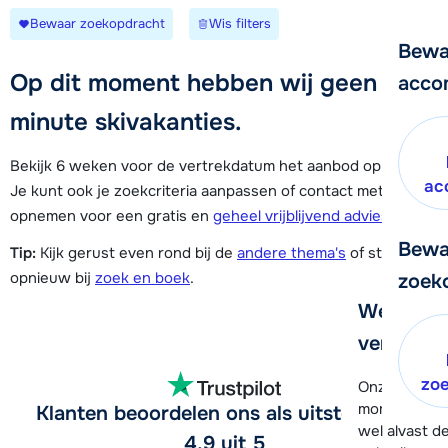
Bewaar zoekopdracht
Wis filters
Bewa
Op dit moment hebben wij geen last-
acco
minute skivakanties.
Bekijk 6 weken voor de vertrekdatum het aanbod opnieuw.
ac
Je kunt ook je zoekcriteria aanpassen of contact met ons
opnemen voor een gratis en
geheel vrijblijvend advies
.
Bewa
Tip:
Kijk gerust even rond bij de
andere thema's
of start
opnieuw bij
zoek en boek
.
zoek
We helpe
verder!
zo
Onze klanten
moment hela
Klanten beoordelen ons als uitstekend -
wel alvast d
4,9 uit 5