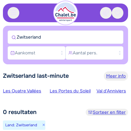
Contact
Bewaa
Zwitserland
Aankomst
Aantal pers.
Zwitserland last-minute
Meer info
Skigebieden
Les Quatre Vallées
Les Portes du Soleil
Val d'Anniviers
0
resultaten
Sorteer en filter
×
Land: Zwitserland