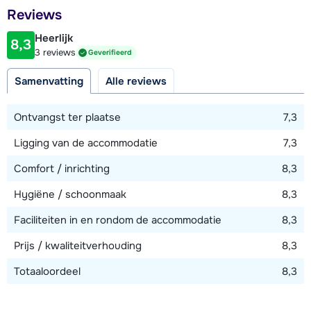
Afstand tot restaurant of bar
Reviews
4 kilometer
Heerlijk
8,3
Afstand tot piste
3 reviews
Geverifieerd
4 kilometer
Samenvatting
Alle reviews
Afstand tot skilift
4 kilometer (Les Crosets)
Ontvangst ter plaatse
7,3
Afstand tot skibushalte
Ligging van de accommodatie
7,3
500 meter
Comfort / inrichting
8,3
Hygiëne / schoonmaak
8,3
Bekijk kaart
Faciliteiten in en rondom de accommodatie
8,3
Prijs / kwaliteitverhouding
8,3
Totaaloordeel
8,3