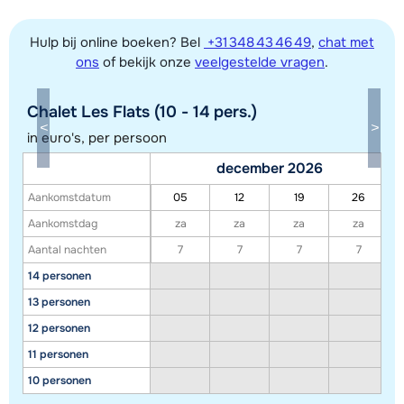
Hulp bij online boeken? Bel
+31 348 43 46 49
,
chat met
ons
of bekijk onze
veelgestelde vragen
.
Chalet Les Flats (10 - 14 pers.)
in euro's, per persoon
december 2026
Toon alle accommodaties in dit gebied
Aankomstdatum
05
12
19
26
Deze kaart geeft een indicatie van de ligging van onze accommodaties. De
Aankomstdag
za
za
za
za
exacte locatie kan enigszins afwijken.
Aantal nachten
7
7
7
7
14 personen
13 personen
12 personen
11 personen
10 personen