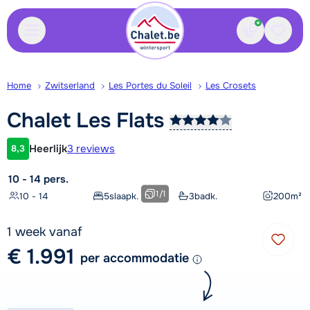
Contact
Bewaa
Home
Zwitserland
Les Portes du Soleil
Les Crosets
Chalet Les
Flats
Heerlijk
3 reviews
8,3
Klantwaardering
10 - 14 pers.
1
/
1
10 - 14
5
slaapk.
3
badk.
200
m²
1 week vanaf
€ 1.991
per accommodatie