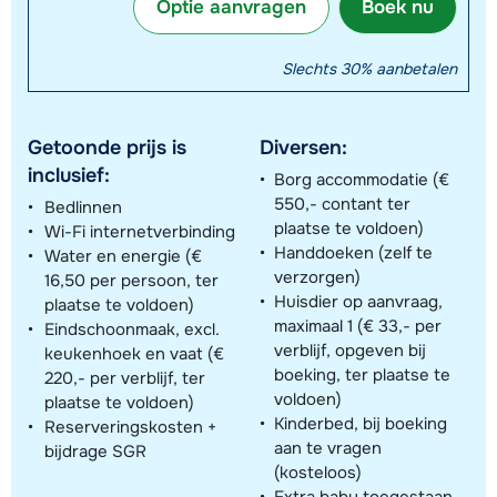
Optie aanvragen
Boek nu
Slechts 30% aanbetalen
Getoonde prijs is
Diversen:
inclusief:
Borg accommodatie (€
550,- contant ter
Bedlinnen
plaatse te voldoen)
Wi-Fi internetverbinding
Handdoeken (zelf te
Water en energie (€
verzorgen)
16,50 per persoon, ter
Huisdier op aanvraag,
plaatse te voldoen)
maximaal 1 (€ 33,- per
Eindschoonmaak, excl.
verblijf, opgeven bij
keukenhoek en vaat (€
boeking, ter plaatse te
220,- per verblijf, ter
voldoen)
plaatse te voldoen)
Kinderbed, bij boeking
Reserveringskosten +
aan te vragen
bijdrage SGR
(kosteloos)
Extra baby toegestaan,