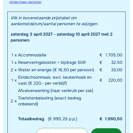
minder/meer personen
Klik in bovenstaande prijstabel om
aankomstdatum/aantal personen te wijzigen.
zaterdag 3 april 2027 - zaterdag 10 april 2027 met 2
personen:
1
x
Accommodatie
€
1.705,00
1
x
Reserveringskosten + bijdrage SGR
€
32,50
2
x
Water en energie (€ 16,50 per persoon)
€
33,00
Eindschoonmaak, excl. keukenhoek en
1
x
€
220,00
vaat (€ 220,- per verblijf)
Afvalverwerking (naar verbruik per zak)
Toeristenbelasting (exact bedrag
2
x
onbekend)
Totaalbedrag
(€ 995,25 p.p.)
€
1.990,50