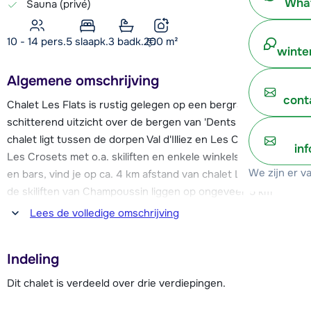
What
Sauna (privé)
10 - 14 pers.
5
slaapk.
3 badk.
200
m²
winte
Algemene omschrijving
cont
Chalet Les Flats is rustig gelegen op een bergrand, met een
schitterend uitzicht over de bergen van 'Dents du Midi'. Het
chalet ligt tussen de dorpen Val d'Illiez en Les Crosets in.
in
Les Crosets met o.a. skiliften en enkele winkels, restaurants
We zijn er v
en bars, vind je op ca. 4 km afstand van chalet Les Flats en
de skiliften van Champoussin liggen op ongeveer 5 km
afstand. De skibus vertrekt op zo'n 500 meter afstand van
Lees de volledige omschrijving
chalet Les Flats.
Indeling
Dit mooie chalet, dat geschikt is voor groepen tot 14
personen, is ingericht met veel hout en heeft daarom een
Dit chalet is verdeeld over drie verdiepingen.
sfeervolle en warme uitstraling. De gezellige woonkamer