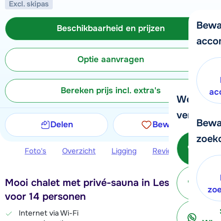
Excl. skipas
Bewa
Beschikbaarheid en prijzen
acco
Optie aanvragen
Bereken prijs incl. extra's
ac
We helpe
verder!
Bewa
Delen
Bewaren
zoek
Be
Foto's
Overzicht
Ligging
Reviews
Beschi
Mooi chalet met privé-sauna in Les Crosets,
ter
zo
voor 14 personen
Internet via Wi-Fi