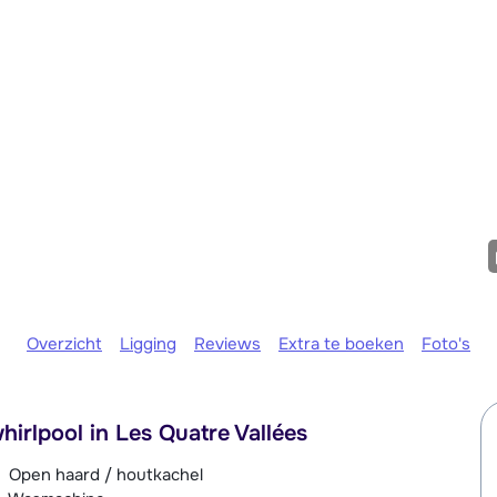
We zijn e
Overzicht
Ligging
Reviews
Extra te boeken
Foto's
hirlpool in Les Quatre Vallées
Open haard / houtkachel