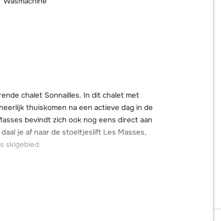
Wasmachine
rende chalet Sonnailles. In dit chalet met
heerlijk thuiskomen na een actieve dag in de
Masses bevindt zich ook nog eens direct aan
daal je af naar de stoeltjeslift Les Masses,
s skigebied.
van hoogwaardige materialen en oog voor
eel licht en bieden je een schitterend
ithoeken in de woonkamer, waarvan de één met
n-whirlpool op het balkon is het heerlijk
ing met skischoenendroger zijn ook aanwezig