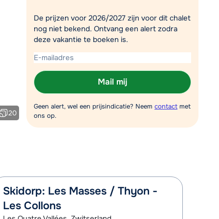
Plan een terugbelverzoek
De prijzen voor 2026/2027 zijn voor dit chalet
nog niet bekend. Ontvang een alert zodra
r vandaag om 10:00 uur.
deze vakantie te boeken is.
Chat met wintersportspecialist
Bel ons via 03 3037838
Mail mij
Geen alert, wel een prijsindicatie? Neem
contact
met
20
ons op.
Skidorp: Les Masses / Thyon -
Les Collons
Les Quatre Vallées, Zwitserland