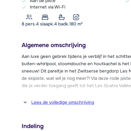
Aan de piste
Internet via Wi-Fi
8 pers.
4
slaapk.
4 badk.
180
m²
Algemene omschrijving
Aan luxe geen gebrek tijdens je verblijf in het schitte
buiten-whirlpool, stoomdouche en houtkachel is het 
sneeuw! Dit pareltje in het Zwitserse bergdorp Les 
de skipiste, wat wil je nog meer?! Via deze rode piste 
die je verder toegang geeft tot het Les Quatre Vallée
Chalet Sonnailles is sfeervol ingericht met gebruik 
Lees de volledige omschrijving
detail. De grote ramen in de woonkamer zorgen voor v
uitzicht op de bergen. Ideaal zijn de twee aparte z
televisie en de ander met houtkachel. Ook in de buite
Indeling
vertoeven! Een Wi-Fi internetverbinding en skiberg