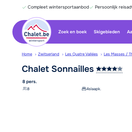
Compleet wintersportaanbod
Persoonlijk reisad
Zoek en boek
Skigebieden
Aa
Home
Zwitserland
Les Quatre Vallées
Les Masses / T
Chalet
Sonnailles
8 pers.
8
4
slaapk.