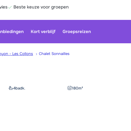
vies
Beste keuze voor groepen
nbiedingen
Kort verblijf
Groepsreizen
hyon - Les Collons
Chalet Sonnailles
Onze klan
gesloten.
gebruiken
4
badk.
180
m²
Be