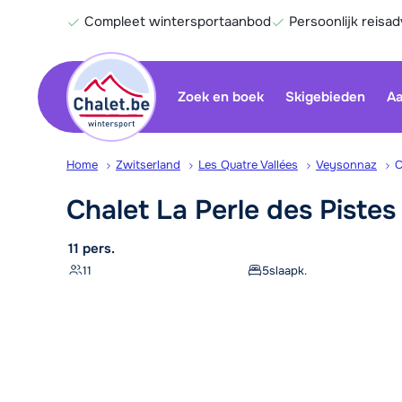
Compleet wintersportaanbod
Persoonlijk reisad
Zoek en boek
Skigebieden
Aa
Home
Zwitserland
Les Quatre Vallées
Veysonnaz
C
Chalet La Perle des
Piste
11 pers.
11
5
slaapk.