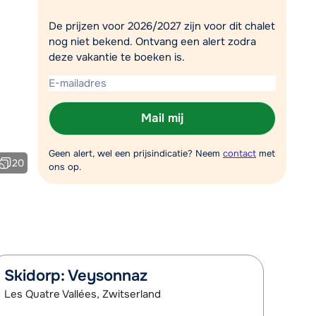
Plan een terugbelverzoek
De prijzen voor 2026/2027 zijn voor dit chalet
nog niet bekend. Ontvang een alert zodra
m 09:00 uur weer beschikbaar:
deze vakantie te boeken is.
Chat met wintersportspecialist
Bel ons via 03 3037838
Mail mij
Geen alert, wel een prijsindicatie? Neem
contact
met
20
ons op.
Skidorp: Veysonnaz
Les Quatre Vallées, Zwitserland