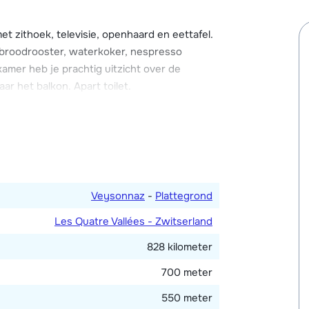
hoeft te nemen op de trap.
t zithoek, televisie, openhaard en eettafel.
 broodrooster, waterkoker, nespresso
mer heb je prachtig uitzicht over de
r het balkon. Apart toilet.
n 2-persoonsbed. Badkamer met bad, douche
 twee met ieder een 2-persoonsbed en één
als 2-persoonsbed). De vierde slaapkamer
Veysonnaz
-
Plattegrond
aar te schuiven als 2-persoonsbed). Twee
Les Quatre Vallées - Zwitserland
 douche en toilet. Op deze verdieping vind
828 kilometer
700 meter
550 meter