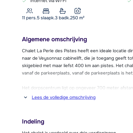
Internet via Wi-Fi
11 pers.
5
slaapk.
3 badk.
250
m²
Algemene omschrijving
Chalet La Perle des Pistes heeft een ideale locatie di
naar de Veysonnaz cabinelift, die je toegang geeft to
skigebied met maar liefst 400 km aan pistes. Het chale
vanaf de parkeerplaats, vanaf de parkeerplaats is het
Het dorpscentrum ligt op ongeveer 700 meter afstan
en restaurants en een overdekt zwembad. Bij het dalst
Lees de volledige omschrijving
en een paar restaurants. Voor wandelaars en langlauf
Chalet La Perle des Pistes biedt een adembenemend 
Indeling
heerlijke openhaard die zorgt voor een gezellige sfee
wasmachine, droger en skischoendrogers. Twee park