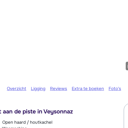
Morgen o
Overzicht
Ligging
Reviews
Extra te boeken
Foto's
ct aan de piste in Veysonnaz
Open haard / houtkachel