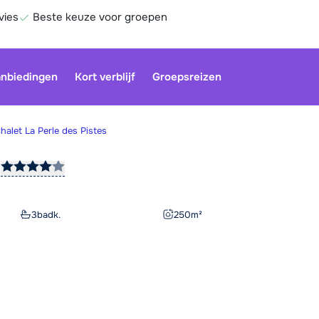
vies
Beste keuze voor groepen
nbiedingen
Kort verblijf
Groepsreizen
halet La Perle des Pistes
s
Onze klan
gesloten.
gebruiken
3
badk.
250
m²
Be