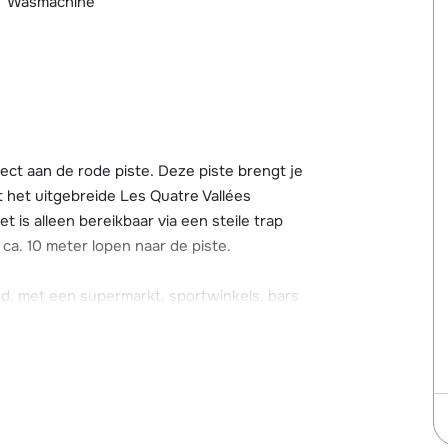
Wasmachine
rect aan de rode piste. Deze piste brengt je
t het uitgebreide Les Quatre Vallées
t is alleen bereikbaar via een steile trap
 ca. 10 meter lopen naar de piste.
d, met een supermarkt, sportwinkels, bars
ation van de cabinelift vind je de skischool
ers zijn er in Veysonnaz ook mogelijkheden.
uitzicht over de bergwereld en heeft een
r. Verder beschikt het chalet over Wi-Fi, een
eerplekken, waarvan één in de garage, hier