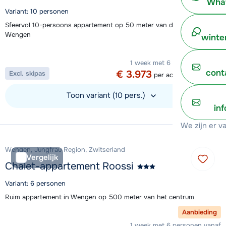
What
Variant: 10 personen
Sfeervol 10-persoons appartement op 50 meter van de piste in
Wengen
winte
Aanbieding
1 week met 6 personen vanaf
cont
€ 3.973
Excl. skipas
per accommodatie
Toon variant (10 pers.)
in
Bekijk accommodatie
We zijn er v
Wengen, Jungfrau Region, Zwitserland
Vergelijk
Chalet-appartement Roossi
Variant: 6 personen
Ruim appartement in Wengen op 500 meter van het centrum
Aanbieding
1 week met 6 personen vanaf