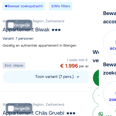
Bewaar zoekopdracht
Wis filters
Bewa
acco
Wengen, Jungfrau Region, Zwitserland
Vergelijk
Appartement Biwak
Variant: 7 personen
Gezellig en authentiek appartement in Wengen
ac
We helpe
Aanbieding
verder!
1 week met 6 personen vanaf
Bewa
€ 1.996
Excl. skipas
per accommodatie
zoek
Be
Toon variant (7 pers.)
Bekijk accommodatie
ter
zo
Wengen, Jungfrau Region, Zwitserland
Vergelijk
Appartement Chäs Gruebi