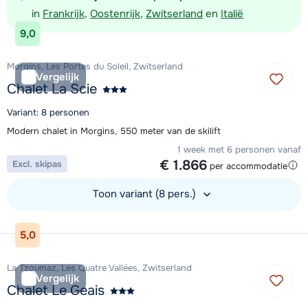
in
Frankrijk
,
Oostenrijk
,
Zwitserland
en
Italië
9,0
Morgins, Les Portes du Soleil, Zwitserland
Vergelijk
Chalet La Scie
Variant: 8 personen
Modern chalet in Morgins, 550 meter van de skilift
1 week met 6 personen vanaf
€ 1.866
Excl. skipas
per accommodatie
Toon variant (8 pers.)
Bekijk accommodatie
5,0
La Tzoumaz, Les Quatre Vallées, Zwitserland
Vergelijk
Chalet Le Geais