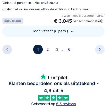
Variant: 8 personen - Met privé-sauna
Chalet met sauna aan een off-piste afdaling in La Tzoumaz
1 week met 6 personen vanaf
€ 3.045
Excl. skipas
per accommodatie
Toon variant (8 pers.)
Bekijk accommodatie
1
2
3
…
6
Vol
Klanten beoordelen ons als uitstekend -
4,9 uit 5
Gebaseerd op
615 reviews