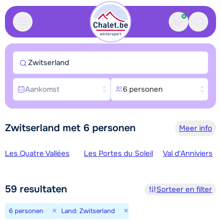
Contact
Bewaa
Zwitserland
Aankomst
6 personen
Zwitserland met 6 personen
Meer info
Skigebieden
Les Quatre Vallées
Les Portes du Soleil
Val d'Anniviers
59
resultaten
Sorteer en filter
×
×
6 personen
Land: Zwitserland