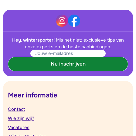
Hey, wintersporter!
Mis het niet: exclusieve tips van
onze experts en de beste aanbiedingen.
Nu inschrijven
Meer informatie
Contact
Wie zijn wij?
Vacatures