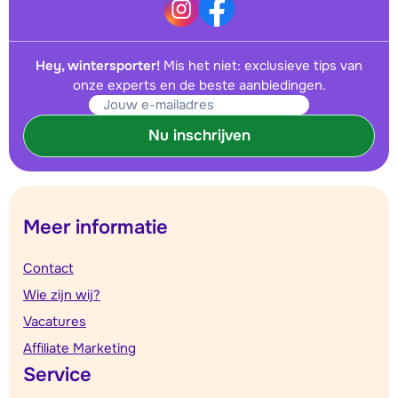
Hey, wintersporter!
Mis het niet: exclusieve tips van
onze experts en de beste aanbiedingen.
Nu inschrijven
Meer informatie
Contact
Wie zijn wij?
Vacatures
Affiliate Marketing
Service