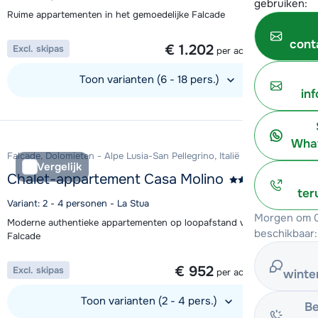
gebruiken:
Ruime appartementen in het gemoedelijke Falcade
1 week vanaf
cont
€ 1.202
Excl. skipas
per accommodatie
Toon varianten (6 - 18 pers.)
in
Bekijk accommodatie
What
Falcade, Dolomieten - Alpe Lusia-San Pellegrino, Italië
Vergelijk
Chalet-appartement Casa Molino
ter
Variant: 2 - 4 personen - La Stua
Morgen om 0
Moderne authentieke appartementen op loopafstand van lift in
beschikbaar:
Falcade
1 week vanaf
€ 952
Excl. skipas
per accommodatie
winte
Toon varianten (2 - 4 pers.)
Be