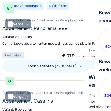
Bewaar zoekopdracht
Wis filters
8,4
Bewa
acco
Falcade, Dolomieten - Alpe Lusia-San Pellegrino, Italië
Vergelijk
Appartement Panorama
Variant: 2 personen
Comfortabele appartementen met wellness aan de piste in Falcade
ac
1 week vanaf
€ 719
Excl. skipas
per accommodatie
Bewa
Toon varianten (2 - 10 pers.)
zoek
We helpe
Bekijk accommodatie
7,0
verder!
Falcade, Dolomieten - Alpe Lusia-San Pellegrino, Italië
zo
Onze klanten
Vergelijk
Appartement Casa Iris
moment hela
wel alvast d
Variant: 6 personen