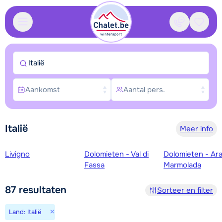
Contact
Bewaa
Italië
Aankomst
Aantal pers.
Italië
Meer info
Skigebieden
Livigno
Dolomieten - Val di
Dolomieten - Ar
Fassa
Marmolada
87
resultaten
Sorteer en filter
×
Land: Italië