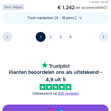
1 week vanaf
€ 1.242
Excl. skipas
per accommodatie
Toon varianten (4 - 16 pers.)
Bekijk accommodatie
1
2
3
4
Vol
Klanten beoordelen ons als uitstekend -
4,9 uit 5
Gebaseerd op
615 reviews