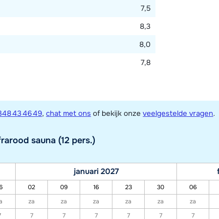
7,5
8,3
8,0
7,8
348 43 46 49
,
chat met ons
of bekijk onze
veelgestelde vragen
.
rarood sauna (12 pers.)
januari 2027
6
02
09
16
23
30
06
a
za
za
za
za
za
za
7
7
7
7
7
7
7