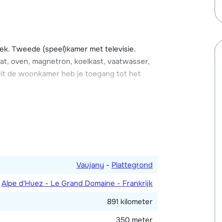
lnesscentrum (allen tegen betaling).
taande chalets, waarvan wij er twee
e. De chalets zijn ruim ingericht en zijn
k. Tweede (speel)kamer met televisie.
heerlijk genieten na een actieve dag op de
at, oven, magnetron, koelkast, vaatwasser,
uit de woonkamer heb je toegang tot het
 een 2-persoonsbed en twee met een
ouche en twee met een douche. Drie
 (met lage temperatuur), wasmachine, droger,
Vaujany
-
Plattegrond
Alpe d'Huez - Le Grand Domaine - Frankrijk
891 kilometer
350 meter