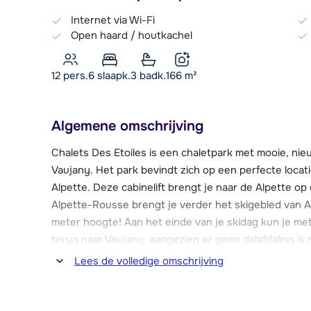
Internet via Wi-Fi
Open haard / houtkachel
12 pers.
6
slaapk.
3 badk.
166
m²
Algemene omschrijving
Chalets Des Etoiles is een chaletpark met mooie, n
Vaujany. Het park bevindt zich op een perfecte locati
Alpette. Deze cabinelift brengt je naar de Alpette op
Alpette-Rousse brengt je verder het skigebied van 
meter hoogte! Aan het einde van je skidag kun je met
terug naar Vaujany, aangezien er geen dalafdaling is 
Lees de volledige omschrijving
In centrum van Vaujany, gelegen op circa 350 meter, 
supermarkt, bakker, (sport)winkels, verschillende re
Pôle Sports Loisirs, een sportcentrum, met onder a