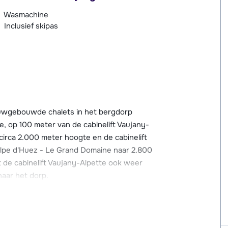
Wasmachine
Inclusief skipas
ieuwgebouwde chalets in het bergdorp
e, op 100 meter van de cabinelift Vaujany-
 circa 2.000 meter hoogte en de cabinelift
Alpe d'Huez - Le Grand Domaine naar 2.800
 de cabinelift Vaujany-Alpette ook weer
naar het dorp.
vind je diverse voorzieningen, zoals een
staurants en bars. Op 150 meter bevindt zich
ndere een zwembad, bowlingbaan, indoor