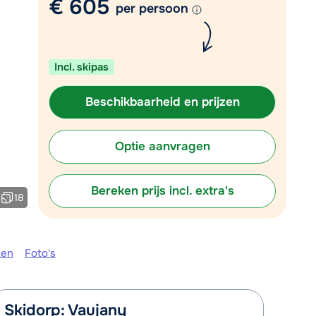
€ 605
Vul het contactformulier in
per persoon
Mail naar info@chalet.be
 vandaag tot 17:30 uur.
Incl. skipas
Beschikbaarheid en prijzen
Optie aanvragen
Bereken prijs incl. extra's
18
ken
Foto's
Skidorp: Vaujany