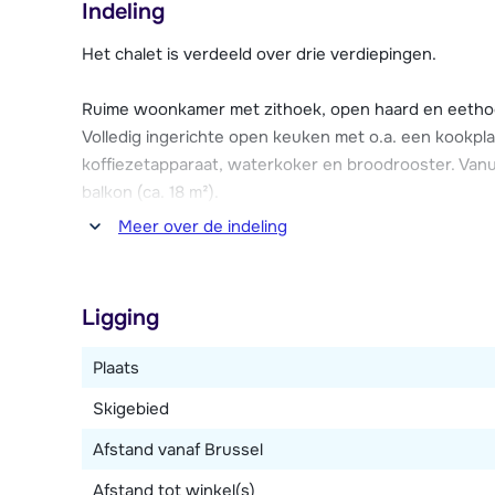
Indeling
schaatsbaan, fitness centrum, indoor klimmuur en wel
Het chalet is verdeeld over drie verdiepingen.
Chalets Des Etoiles bestaan uit meerdere (half)vrijs
aanbieden; Chalet d'Antoine & Mary en Chalet Le Refug
Ruime woonkamer met zithoek, open haard en eethoe
beide voorzien van een open haard. Je kunt hier dus 
Volledig ingerichte open keuken met o.a. een kookpla
piste.
koffiezetapparaat, waterkoker en broodrooster. Van
balkon (ca. 18 m²).
Meer over de indeling
Er zijn zes slaapkamers in totaal, waarvan vier met
stapelbed. Drie badkamers, waarvan één met bad/d
toiletten.
Ligging
Verder beschikt het chalet over een infrarood sauna
Plaats
garage (met vriezer) en Wi-fi internetverbinding.
Skigebied
Afstand vanaf Brussel
Afstand tot winkel(s)