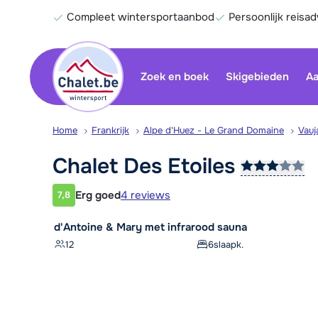
Compleet wintersportaanbod
Persoonlijk reisad
Zoek en boek
Skigebieden
Aa
Home
Frankrijk
Alpe d'Huez - Le Grand Domaine
Vauj
Chalet Des
Etoiles
Erg goed
4 reviews
7,8
Klantwaardering
d'Antoine & Mary met infrarood sauna
12
6
slaapk.