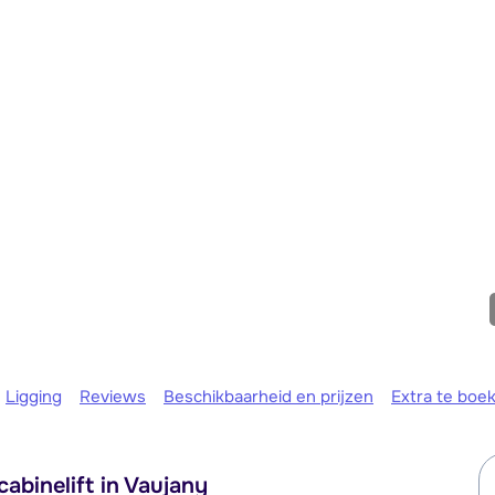
We zijn er
Ligging
Reviews
Beschikbaarheid en prijzen
Extra te boe
abinelift in Vaujany