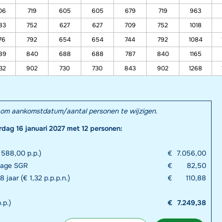
06
719
605
605
679
719
963
83
752
627
627
709
752
1018
76
792
654
654
744
792
1084
89
840
688
688
787
840
1165
32
902
730
730
843
902
1268
el om aankomstdatum/aantal personen te wijzigen.
rdag 16 januari 2027 met 12 personen:
 588,00 p.p.)
€
7.056,00
drage SGR
€
82,50
 jaar (€ 1,32 p.p.p.n.)
€
110,88
.p.)
€
7.249,38