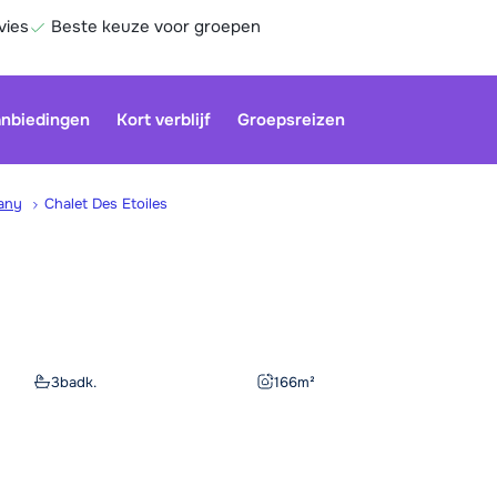
vies
Beste keuze voor groepen
nbiedingen
Kort verblijf
Groepsreizen
any
Chalet Des Etoiles
Be
3
badk.
166
m²