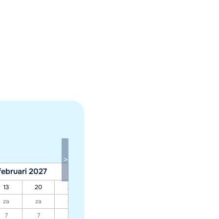
februari 2027
maart 2027
13
20
27
06
13
20
27
za
za
za
za
za
za
za
7
7
7
7
7
7
7