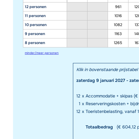
12 personen
961
12
11 personen
1016
12
10 personen
1082
13
9 personen
1163
14
8 personen
1265
16
minder/meer personen
Klik in bovenstaande prijstab
zaterdag 9 januari 2027 - zate
12
x
Accommodatie + skipas (€
1
x
Reserveringskosten + bij
12
x
Toeristenbelasting, vanaf 18
Totaalbedrag
(€ 604,12 p