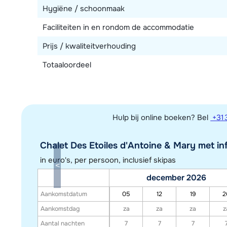
Hygiëne / schoonmaak
Faciliteiten in en rondom de accommodatie
Prijs / kwaliteitverhouding
Totaaloordeel
Hulp bij online boeken? Bel
+31 
Chalet Des Etoiles d'Antoine & Mary met inf
in euro's, per persoon, inclusief skipas
december 2026
Aankomstdatum
05
12
19
2
Aankomstdag
za
za
za
z
Aantal nachten
7
7
7