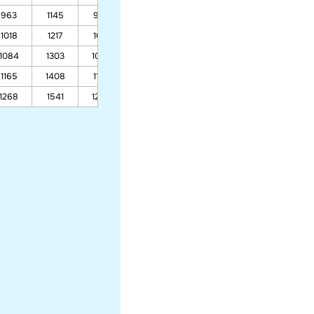
963
1145
963
719
691
1018
1217
1018
752
721
1084
1303
1084
792
758
1165
1408
1165
840
803
1268
1541
1268
902
860