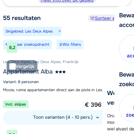
Meer info over dit gebied
Bewa
55
resultaten
Sorteer en filter
acco
×
Skigebied: Les Deux Alpes
Bewaar zoekopdracht
Wis filters
8,2
ac
Les Deux Alpes, Les Deux Alpes, Frankrijk
Vergelijk
Appartement Alba
Bewa
Variant: 8 personen
zoek
Mooie, ruime appartementen direct aan de piste in Les Deux Alpes
We helpe
1 week vanaf
verder!
€ 396
Incl. skipas
per persoon
zo
Onze klanten
Toon varianten (4 - 10 pers.)
moment hela
wel alvast d
Bekijk accommodatie