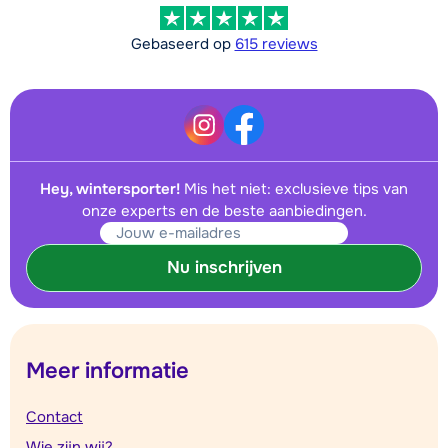
Gebaseerd op
615 reviews
Hey, wintersporter!
Mis het niet: exclusieve tips van
onze experts en de beste aanbiedingen.
Nu inschrijven
Meer informatie
Contact
Wie zijn wij?