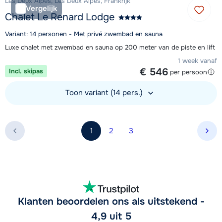
Les Deux Alpes, Les Deux Alpes, Frankrijk
Vergelijk
Chalet Le Renard Lodge
Variant: 14 personen - Met privé zwembad en sauna
Luxe chalet met zwembad en sauna op 200 meter van de piste en lift
1 week vanaf
€ 546
Incl. skipas
per persoon
Toon variant (14 pers.)
Bekijk accommodatie
1
2
3
Vol
Klanten beoordelen ons als uitstekend -
4,9 uit 5