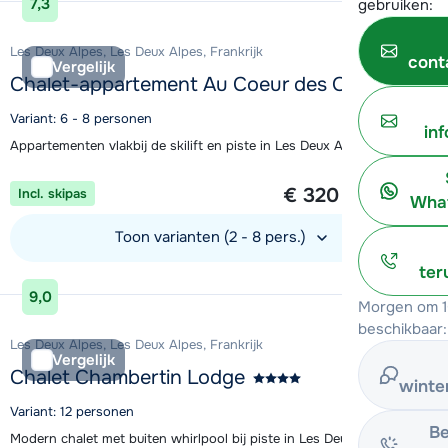
7,3
gebruiken:
Les Deux Alpes, Les Deux Alpes, Frankrijk
cont
Vergelijk
Chalet-appartement Au Coeur des Ours
Variant: 6 - 8 personen
in
Appartementen vlakbij de skilift en piste in Les Deux Alpes
1 week vanaf
€ 320
Incl. skipas
per persoon
What
Toon varianten (2 - 8 pers.)
ter
Bekijk accommodatie
9,0
Morgen om 1
beschikbaar:
Les Deux Alpes, Les Deux Alpes, Frankrijk
Vergelijk
Chalet Chambertin Lodge
winte
Variant: 12 personen
Be
Modern chalet met buiten whirlpool bij piste in Les Deux Alpes