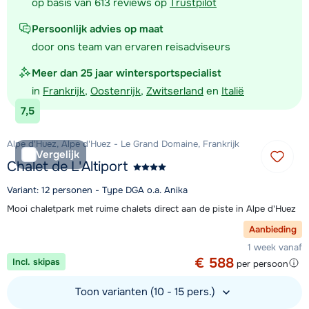
op basis van 613 reviews op
Trustpilot
Persoonlijk advies op maat
door ons team van ervaren reisadviseurs
Meer dan 25 jaar wintersportspecialist
in
Frankrijk
,
Oostenrijk
,
Zwitserland
en
Italië
7,5
Alpe d'Huez, Alpe d'Huez - Le Grand Domaine, Frankrijk
Vergelijk
Chalet de L'Altiport
Variant: 12 personen - Type DGA o.a. Anika
Mooi chaletpark met ruime chalets direct aan de piste in Alpe d'Huez
Aanbieding
1 week vanaf
€ 588
Incl. skipas
per persoon
Toon varianten (10 - 15 pers.)