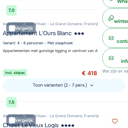
What
Bekijk accommodatie
7,0
winte
Alpe d'Huez, Alpe d'Huez - Le Grand Domaine, Frankrijk
Vergelijk
Appartement L'Ours Blanc
cont
Variant: 4 - 6 personen - Met slaaphoek
Appartementen met gunstige ligging in centrum van Alpe d'Huez
Aanbieding
in
1 week vanaf
We zijn er v
€ 418
Incl. skipas
per persoon
Toon varianten (2 - 7 pers.)
Bekijk accommodatie
7,5
Alpe d'Huez, Alpe d'Huez - Le Grand Domaine, Frankrijk
Vergelijk
Chalet Le Vieux Logis