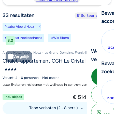
Meer info over dit dorp
Bewa
33
resultaten
Sorteer en filter
acco
×
Plaats: Alpe d'Huez
Bewaar zoekopdracht
Wis filters
8,0
ac
We helpe
Alpe d'Huez, Alpe d'Huez - Le Grand Domaine, Frankrijk
Vergelijk
verder!
Chalet-appartement CGH Le Cristal de l'Alpe
Bewa
zoek
Be
Variant: 4 - 6 personen - Met cabine
Luxe 5-sterren résidence met wellness in centrum van Alpe d'Huez
1 week vanaf
€ 514
Incl. skipas
ter
zo
per persoon
Toon varianten (2 - 8 pers.)