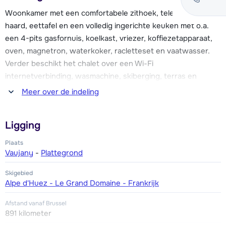
van het chalet. Voor winkels, restaurants en overige
Woonkamer met een comfortabele zithoek, televisie, open
faciliteiten kun je in het centrum van Vaujany terecht.
haard, eettafel en een volledig ingerichte keuken met o.a.
een 4-pits gasfornuis, koelkast, vriezer, koffiezetapparaat,
Er is parkeergelegenheid voor drie auto's bij chalet Louise.
oven, magnetron, waterkoker, racletteset en vaatwasser.
Verder beschikt het chalet over een Wi-Fi
internetverbinding, wasmachine, skiberging, terras en
balkons.
Meer over de indeling
Vijf slaapkamers, waarvan twee met ieder een 2-
Ligging
persoonsbed, twee met ieder twee 1-persoonsbedden en
één 4-persoonskamer met twee stapelbedden. Alle
Plaats
slaapkamers hebben toegang tot een balkon. Vier
Vaujany
-
Plattegrond
badkamers met ieder een bad of douche (twee van de vier
Skigebied
badkamers zijn en-suite). Vijf toiletten, waarvan drie apart.
Alpe d'Huez - Le Grand Domaine - Frankrijk
Afstand vanaf Brussel
891 kilometer