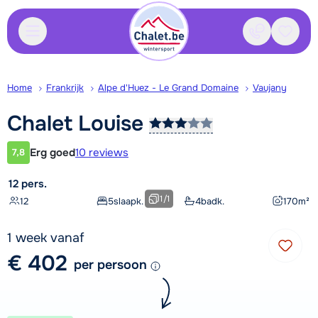
Contact
Bewaa
Home
Frankrijk
Alpe d'Huez - Le Grand Domaine
Vaujany
Chalet
Louise
Erg goed
10 reviews
7,8
Klantwaardering
12 pers.
1
/
1
12
5
slaapk.
4
badk.
170
m²
1 week vanaf
€ 402
per persoon