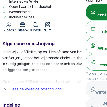
gebruiken:
Internet via Wi-Fi
Open haard / houtkachel
Wasmachine
cont
Inclusief skipas
12 pers.
5
slaapk.
4 badk.
170
m²
in
Algemene omschrijving
What
In de wijk La Villette, op ca. 1 km afstand van het centrum
van Vaujany, staat het vrijstaande chalet Louise. Het chalet
is rustig gelegen en biedt een panoramisch uitzicht over het
ter
omliggende berglandschap.
Morgen om 0
beschikbaar:
Op ongeveer 300 meter afstand van het chalet vind je de
piste en de cabinelift Montfrais. Deze brengt je naar 1650
Lees de volledige omschrijving
winte
meter hoogte en vanaf hier heb je toegang tot de rest van
het skigebied van Alpe d'Huez. Via een blauwe piste kun je
Be
Indeling
terugskiën naar La Villette tot ongeveer 300 meter afstand