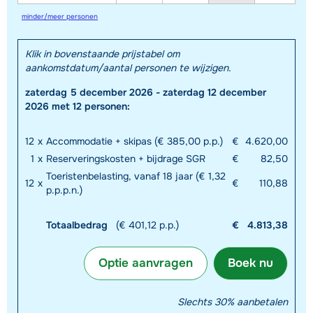
minder/meer personen
Klik in bovenstaande prijstabel om
aankomstdatum/aantal personen te wijzigen.
zaterdag 5 december 2026 - zaterdag 12 december
2026 met 12 personen:
12
x
Accommodatie + skipas (€ 385,00 p.p.)
€
4.620,00
1
x
Reserveringskosten + bijdrage SGR
€
82,50
Toeristenbelasting, vanaf 18 jaar (€ 1,32
12
x
€
110,88
p.p.p.n.)
Totaalbedrag
(€ 401,12 p.p.)
€
4.813,38
Optie aanvragen
Boek nu
Slechts 30% aanbetalen