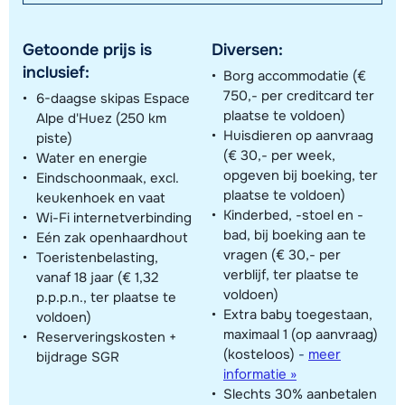
Getoonde prijs is
Diversen:
inclusief:
Borg accommodatie (€
750,- per creditcard ter
6-daagse skipas Espace
plaatse te voldoen)
Alpe d'Huez (250 km
Huisdieren op aanvraag
piste)
(€ 30,- per week,
Water en energie
opgeven bij boeking, ter
Eindschoonmaak, excl.
plaatse te voldoen)
keukenhoek en vaat
Kinderbed, -stoel en -
Wi-Fi internetverbinding
bad, bij boeking aan te
Eén zak openhaardhout
vragen (€ 30,- per
Toeristenbelasting,
verblijf, ter plaatse te
vanaf 18 jaar (€ 1,32
voldoen)
p.p.p.n., ter plaatse te
Extra baby toegestaan,
voldoen)
maximaal 1 (op aanvraag)
Reserveringskosten +
(kosteloos)
-
meer
bijdrage SGR
informatie »
Slechts 30% aanbetalen