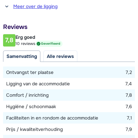
Afstand tot winkel(s)
Meer over de ligging
1000 meter
Afstand tot restaurant of bar
Reviews
1000 meter
Erg goed
7,8
Afstand tot piste
10 reviews
Geverifieerd
300 meter
Samenvatting
Alle reviews
Afstand tot skilift
300 meter (Villette-Montfrais / Vaujany-Villette)
Ontvangst ter plaatse
7,2
Ligging van de accommodatie
7,4
Bekijk kaart
Comfort / inrichting
7,8
Hygiëne / schoonmaak
7,6
Faciliteiten in en rondom de accommodatie
7,1
Prijs / kwaliteitverhouding
7,9