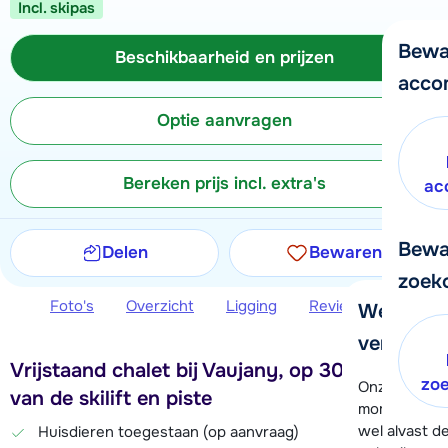
Incl. skipas
Bewa
Beschikbaarheid en prijzen
acco
Optie aanvragen
Bereken prijs incl. extra's
ac
Bewa
Delen
Bewaren
zoek
Foto's
Overzicht
Ligging
Reviews
Beschi
We helpe
verder!
Vrijstaand chalet bij Vaujany, op 300 meter
zo
Onze klanten
van de skilift en piste
moment hela
wel alvast d
Huisdieren toegestaan (op aanvraag)