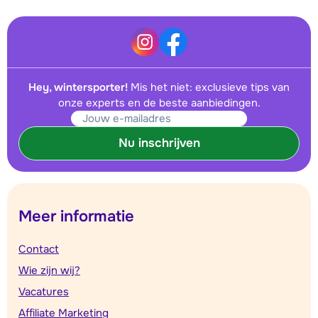
Hey, wintersporter!
Mis het niet: exclusieve tips van
onze experts en de beste aanbiedingen.
Nu inschrijven
Meer informatie
Contact
Wie zijn wij?
Vacatures
Affiliate Marketing