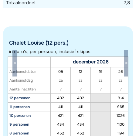
Totaaloordeel
7,8
Chalet Louise (12 pers.)
in euro's, per persoon, inclusief skipas
december 2026
Toon alle accommodaties in dit gebied
Aankomstdatum
05
12
19
26
Deze kaart geeft een indicatie van de ligging van onze accommodaties. De
Aankomstdag
za
za
za
za
exacte locatie kan enigszins afwijken.
Aantal nachten
7
7
7
7
12 personen
402
402
914
11 personen
411
411
965
10 personen
421
421
1026
9 personen
434
434
1100
8 personen
452
452
1194