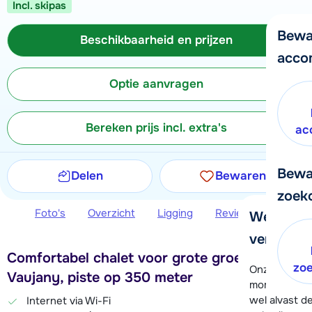
Incl. skipas
Bewa
Beschikbaarheid en prijzen
acco
Optie aanvragen
Bereken prijs incl. extra's
ac
Bewa
Delen
Bewaren
zoek
Foto's
Overzicht
Ligging
Reviews
Beschi
We helpe
verder!
Comfortabel chalet voor grote groep bij
zo
Onze klanten
Vaujany, piste op 350 meter
moment hela
wel alvast d
Internet via Wi-Fi