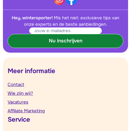
Hey, wintersporter!
Mis het niet: exclusieve tips van
onze experts en de beste aanbiedingen.
Nu inschrijven
Meer informatie
Contact
Wie zijn wij?
Vacatures
Affiliate Marketing
Service