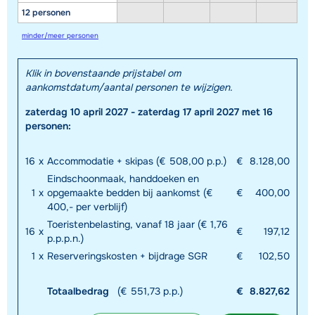
12 personen
minder/meer personen
Klik in bovenstaande prijstabel om
aankomstdatum/aantal personen te wijzigen.
zaterdag 10 april 2027 - zaterdag 17 april 2027 met 16
personen:
16
x
Accommodatie + skipas (€ 508,00 p.p.)
€
8.128,00
Eindschoonmaak, handdoeken en
1
x
opgemaakte bedden bij aankomst (€
€
400,00
400,- per verblijf)
Toeristenbelasting, vanaf 18 jaar (€ 1,76
16
x
€
197,12
p.p.p.n.)
1
x
Reserveringskosten + bijdrage SGR
€
102,50
Totaalbedrag
(€ 551,73 p.p.)
€
8.827,62