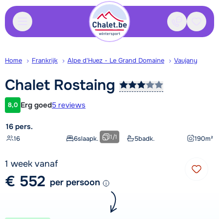
Contact
Bewaa
Home
Frankrijk
Alpe d'Huez - Le Grand Domaine
Vaujany
Chalet
Rostaing
Erg goed
5 reviews
8,0
Klantwaardering
16 pers.
1
/
1
16
6
slaapk.
5
badk.
190
m²
1 week vanaf
€ 552
per persoon