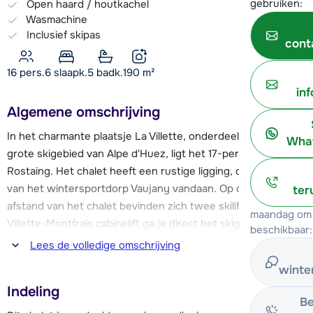
gebruiken:
Open haard / houtkachel
Wasmachine
Inclusief skipas
cont
16 pers.
6
slaapk.
5 badk.
190
m²
in
Algemene omschrijving
In het charmante plaatsje La Villette, onderdeel van het
What
grote skigebied van Alpe d'Huez, ligt het 17-persoons chalet
Rostaing. Het chalet heeft een rustige ligging, ongeveer 1 km
van het wintersportdorp Vaujany vandaan. Op ca. 500 meter
ter
afstand van het chalet bevinden zich twee skiliften. Met de
maandag om 
Villette-Montfrais cabinelift ga je direct het skigebied van
beschikbaar:
Alpe d'Huez in. Je kunt ook met de Vaujany-Villette cabinelift
Lees de volledige omschrijving
naar Vaujany, waar de Vaujany-Alpette cabinelift je
winte
vervolgens direct naar de Dôme des Petites Rousses
Indeling
brengt, op 2800 meter hoogte. Aan het einde van je skidag
Be
kun je weer terug skiën naar La Villette. De blauwe piste ligt