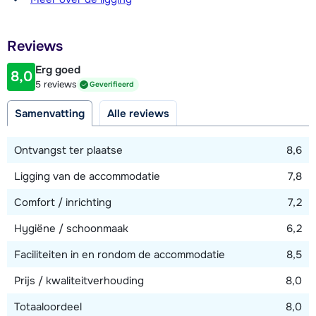
één met een 2-persoonsbed, één met twee 1-
1000 meter
persoonsbedden en één 3-persoonskamer met een 2-
Afstand tot restaurant of bar
persoonsbed en 1-persoonsbed. Drie badkamers (allen en-
Reviews
1000 meter
suite met slaapkamer), waarvan twee met ieder een bad en
Erg goed
toilet en één met bad, douche en toilet.
8,0
Afstand tot piste
5 reviews
Geverifieerd
350 meter
Op de derde verdieping vind je een 4-persoons slaapkamer
Samenvatting
Alle reviews
Afstand tot skilift
met een 2-persoonsbed, twee 1-persoonsbedden en en-
500 meter
suite badkamer met bad en toilet.
Ontvangst ter plaatse
8,6
Ligging van de accommodatie
7,8
Bekijk kaart
Comfort / inrichting
7,2
Hygiëne / schoonmaak
6,2
Faciliteiten in en rondom de accommodatie
8,5
Prijs / kwaliteitverhouding
8,0
Totaaloordeel
8,0