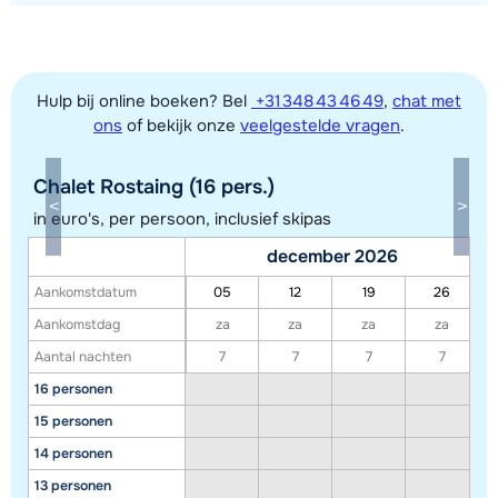
Hulp bij online boeken? Bel
+31 348 43 46 49
,
chat met
ons
of bekijk onze
veelgestelde vragen
.
Chalet Rostaing (16 pers.)
Toon alle accommodaties in dit gebied
in euro's, per persoon, inclusief skipas
Deze kaart geeft een indicatie van de ligging van onze accommodaties. De
december 2026
exacte locatie kan enigszins afwijken.
Aankomstdatum
05
12
19
26
Aankomstdag
za
za
za
za
Aantal nachten
7
7
7
7
16 personen
15 personen
14 personen
13 personen