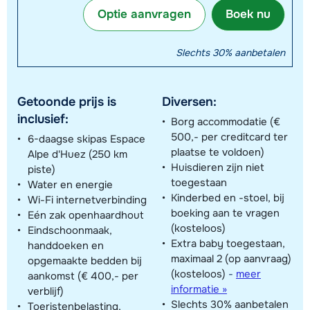
Optie aanvragen
Boek nu
Slechts 30% aanbetalen
Getoonde prijs is
Diversen:
inclusief:
Borg accommodatie (€
500,- per creditcard ter
6-daagse skipas Espace
plaatse te voldoen)
Alpe d'Huez (250 km
Huisdieren zijn niet
piste)
toegestaan
Water en energie
Kinderbed en -stoel, bij
Wi-Fi internetverbinding
boeking aan te vragen
Eén zak openhaardhout
(kosteloos)
Eindschoonmaak,
Extra baby toegestaan,
handdoeken en
maximaal 2 (op aanvraag)
opgemaakte bedden bij
(kosteloos)
-
meer
aankomst (€ 400,- per
informatie »
verblijf)
Slechts 30% aanbetalen
Toeristenbelasting,