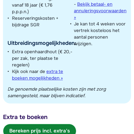
-
Bekijk betaal- en
vanaf 18 jaar (€ 1,76
annuleringsvoorwaarden
p.p.p.n.)
»
Reserveringskosten +
Je kan tot 4 weken voor
bijdrage SGR
vertrek kosteloos het
aantal personen
Uitbreidingsmogelijkheden:
wijzigen.
Extra openhaardhout (€ 20,-
per zak, ter plaatse te
regelen)
Kijk ook naar de
extra te
boeken mogelijkheden »
De genoemde plaatselijke kosten zijn met zorg
samengesteld, maar blijven indicatief.
Extra te boeken
Bereken prijs incl. extra's