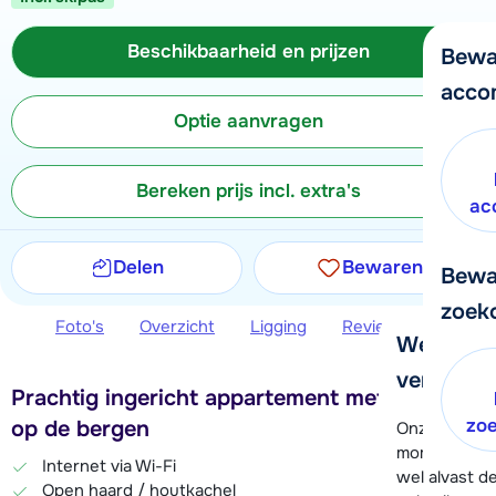
Beschikbaarheid en prijzen
Bewa
acco
Optie aanvragen
Bereken prijs incl. extra's
ac
Delen
Bewaren
Bewa
zoek
Foto's
Overzicht
Ligging
Reviews
Beschi
We helpe
verder!
Prachtig ingericht appartement met uitzicht
zo
op de bergen
Onze klanten
moment hela
Internet via Wi-Fi
wel alvast d
Open haard / houtkachel