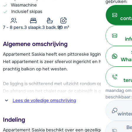
gebruiken:
Wasmachine
Inclusief skipas
cont
7 - 8 pers.
3
slaapk.
3 badk.
90
m²
in
Algemene omschrijving
Appartement Saskia heeft een pittoreske ligging in Vaujany.
What
Het appartement is zeer sfeervol ingericht en heeft een
prachtig balkon op het westen.
ter
De ligging is schitterend met uitzicht rondom op de bergen.
maandag om 
De afstand van het chalet naar de cabinelift is ongeveer 180
beschikbaar:
meter, ca. 3 minuten lopen. Met deze lift sta je in ongeveer 8
Lees de volledige omschrijving
minuten op 2800 meter hoogte, midden in het skigebied
Alpe d'Huez - Le Grand Domaine! Aan het einde van je
winte
Indeling
skidag kun je met de cabinelift ook weer terug naar Vaujany,
Be
aangezien er geen dalafdaling is naar het dorp.
Appartement Saskia beschikt over een gezellige zithoek met