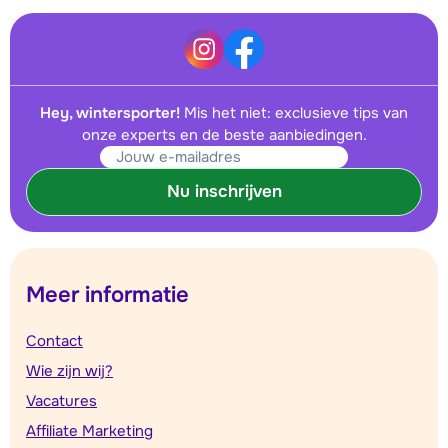
Hey, wintersporter!
Mis het niet: exclusieve tips van
onze experts en de beste aanbiedingen.
Nu inschrijven
Meer informatie
Contact
Wie zijn wij?
Vacatures
Affiliate Marketing