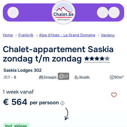
Contact
Bewaa
Home
Frankrijk
Alpe d'Huez - Le Grand Domaine
Vaujany
Chalet-appartement Saskia
zondag t/m
zondag
Saskia Lodges 302
1
/
1
7 - 8
3
slaapk.
3
badk.
90
m²
1 week vanaf
€ 564
per persoon
Incl. skipas