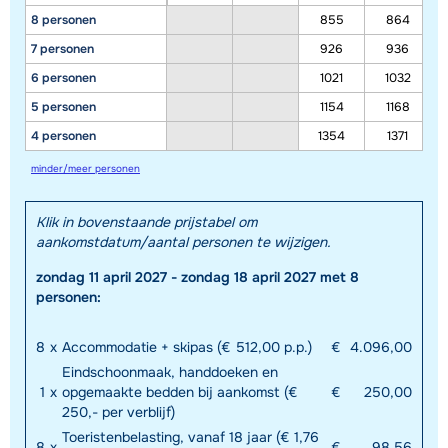
8 personen
855
864
7 personen
926
936
6 personen
1021
1032
5 personen
1154
1168
4 personen
1354
1371
minder/meer personen
Toon alle accommodaties in dit gebied
Deze kaart geeft een indicatie van de ligging van onze accommodaties. De
Klik in bovenstaande prijstabel om
exacte locatie kan enigszins afwijken.
aankomstdatum/aantal personen te wijzigen.
zondag 11 april 2027 - zondag 18 april 2027 met 8
personen:
8
x
Accommodatie + skipas (€ 512,00 p.p.)
€
4.096,00
Eindschoonmaak, handdoeken en
1
x
opgemaakte bedden bij aankomst (€
€
250,00
250,- per verblijf)
Toeristenbelasting, vanaf 18 jaar (€ 1,76
8
x
€
98,56