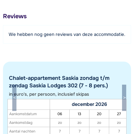
800 meter
Afstand tot restaurant of bar
Reviews
350 meter
Afstand tot piste
We hebben nog geen reviews van deze accommodatie.
180 meter
Afstand tot skilift
180 meter
Bekijk kaart
Chalet-appartement Saskia zondag t/m
zondag Saskia Lodges 302 (7 - 8 pers.)
in euro's, per persoon, inclusief skipas
december 2026
Aankomstdatum
06
13
20
27
Aankomstdag
zo
zo
zo
zo
Aantal nachten
7
7
7
7