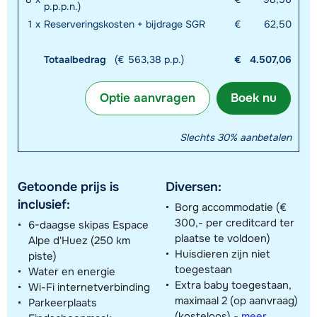
p.p.p.n.)
1
x
Reserveringskosten + bijdrage SGR
€
62,50
Totaalbedrag
(€ 563,38 p.p.)
€
4.507,06
Optie aanvragen
Boek nu
Slechts 30% aanbetalen
Getoonde prijs is
Diversen:
inclusief:
Borg accommodatie (€
300,- per creditcard ter
6-daagse skipas Espace
plaatse te voldoen)
Alpe d'Huez (250 km
Huisdieren zijn niet
piste)
toegestaan
Water en energie
Extra baby toegestaan,
Wi-Fi internetverbinding
maximaal 2 (op aanvraag)
Parkeerplaats
(kosteloos)
-
meer