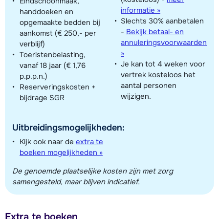
Eindschoonmaak,
informatie »
handdoeken en
Slechts 30% aanbetalen
opgemaakte bedden bij
-
Bekijk betaal- en
aankomst (€ 250,- per
annuleringsvoorwaarden
verblijf)
»
Toeristenbelasting,
Je kan tot 4 weken voor
vanaf 18 jaar (€ 1,76
vertrek kosteloos het
p.p.p.n.)
aantal personen
Reserveringskosten +
wijzigen.
bijdrage SGR
Uitbreidingsmogelijkheden:
Kijk ook naar de
extra te
boeken mogelijkheden »
De genoemde plaatselijke kosten zijn met zorg
samengesteld, maar blijven indicatief.
Extra te boeken