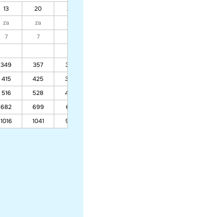
13
20
27
06
13
20
27
za
za
za
za
za
za
za
7
7
7
7
7
7
7
10%
10%
10%
10%
349
357
316
121
84
75
75
415
425
376
142
97
87
87
516
528
467
174
118
106
106
682
699
617
227
152
136
136
1016
1041
919
334
221
196
196