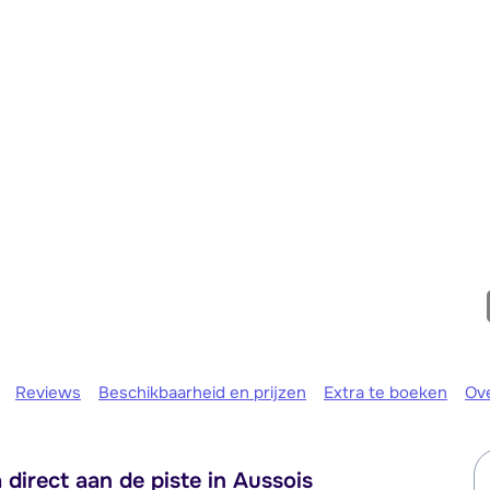
Morgen o
Reviews
Beschikbaarheid en prijzen
Extra te boeken
Ov
irect aan de piste in Aussois