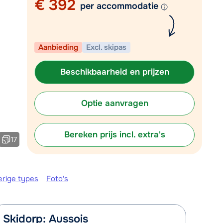
€ 392
per accommodatie
Plan een terugbelverzoek
m 09:00 uur weer beschikbaar:
Aanbieding
Excl. skipas
Chat met wintersportspecialist
Bel ons via 03 3037838
Beschikbaarheid en prijzen
Optie aanvragen
Bereken prijs incl. extra's
17
erige types
Foto's
Skidorp: Aussois