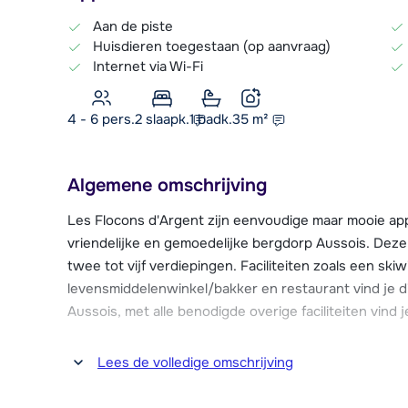
Aan de piste
Huisdieren toegestaan (op aanvraag)
Internet via Wi-Fi
4 - 6 pers.
2
slaapk.
1 badk.
35
m²
Algemene omschrijving
Les Flocons d'Argent zijn eenvoudige maar mooie app
vriendelijke en gemoedelijke bergdorp Aussois. Deze 
twee tot vijf verdiepingen. Faciliteiten zoals een skiwi
levensmiddelenwinkel/bakker en restaurant vind je d
Aussois, met alle benodigde overige faciliteiten vind 
Vanuit het centrum van Aussois vertrekken er skilifte
Lees de volledige omschrijving
kiezen een van de stoeltjesliften te nemen of de cabin
hoogte brengt, met aansluiting op de 'l'Armoise' die