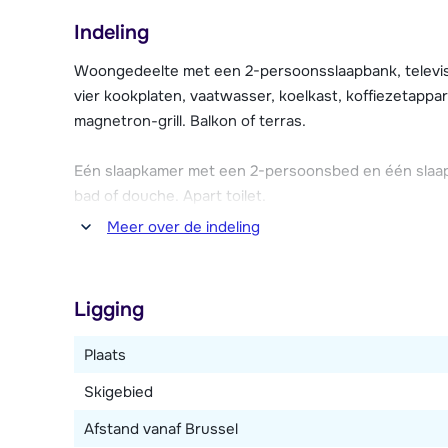
kun je genieten van een aantal leuke restaurants, maa
Indeling
één keer naar beneden te skiën. Via één van de eenvo
het dorp.
Woongedeelte met een 2-persoonsslaapbank, televis
vier kookplaten, vaatwasser, koelkast, koffiezetappa
Les Flocons d'Argent beschikt over verschillende fa
magnetron-grill. Balkon of terras.
sauna's (tegen betaling), een kleine fitnesszaal en e
zijn er overdekte parkeerplaatsen (max. 1 per appart
Eén slaapkamer met een 2-persoonsbed en één slaa
gratis parkeergelegenheid (naar beschikbaarheid). Er i
bad of douche. Apart toilet.
Meer over de indeling
Jongerengroepen zijn in deze accommodatie niet to
Ligging
Plaats
Skigebied
Afstand vanaf Brussel