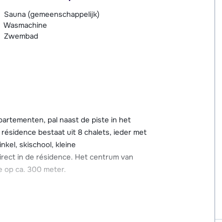
Sauna (gemeenschappelijk)
Wasmachine
Zwembad
artementen, pal naast de piste in het
résidence bestaat uit 8 chalets, ieder met
nkel, skischool, kleine
irect in de résidence. Het centrum van
je op ca. 300 meter.
n een flink eind omhoog. Je kunt er voor
elift 'Gran Jeu' die je direct naar 2150 meter
 je naar 2750 meter brengt. Op deze hoogte