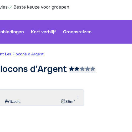
vies
Beste keuze voor groepen
nbiedingen
Kort verblijf
Groepsreizen
nt Les Flocons d'Argent
Flocons
d'Argent
Onze klan
gesloten.
gebruiken
Be
1
badk.
35
m²