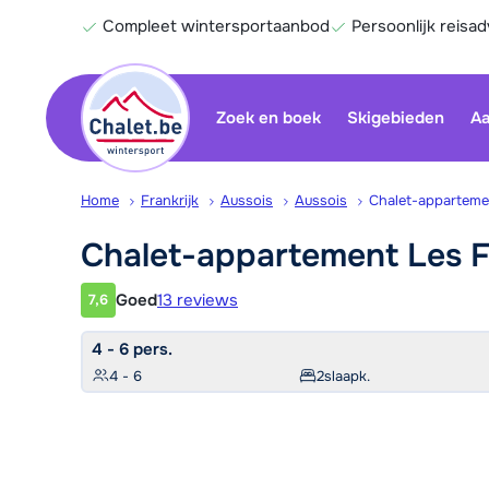
Compleet wintersportaanbod
Persoonlijk reisad
Zoek en boek
Skigebieden
Aa
Home
Frankrijk
Aussois
Aussois
Chalet-apparteme
Chalet-appartement Les 
Goed
13 reviews
7,6
Klantwaardering
4 - 6 pers.
4 - 6
2
slaapk.