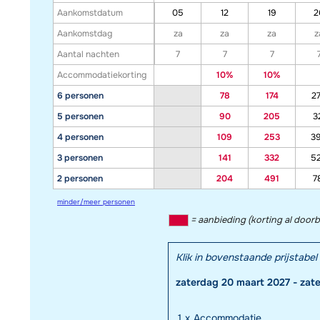
Aankomstdatum
05
12
19
2
Aankomstdag
za
za
za
z
Aantal nachten
7
7
7
Accommodatiekorting
10%
10%
6 personen
78
174
2
5 personen
90
205
3
4 personen
109
253
3
3 personen
141
332
5
2 personen
204
491
7
minder/meer personen
= aanbieding (korting al door
Klik in bovenstaande prijstab
zaterdag 20 maart 2027 - zat
1
x
Accommodatie