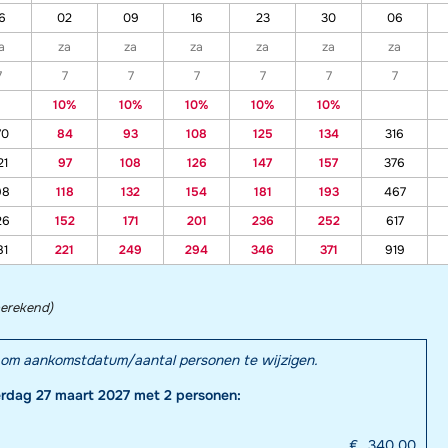
6
02
09
16
23
30
06
a
za
za
za
za
za
za
7
7
7
7
7
7
7
10%
10%
10%
10%
10%
70
84
93
108
125
134
316
21
97
108
126
147
157
376
98
118
132
154
181
193
467
26
152
171
201
236
252
617
81
221
249
294
346
371
919
berekend)
el om aankomstdatum/aantal personen te wijzigen.
erdag 27 maart 2027 met 2 personen:
€
340,00