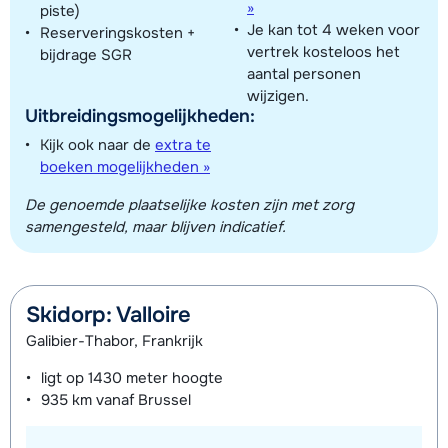
»
piste)
Je kan tot 4 weken voor
Reserveringskosten +
vertrek kosteloos het
bijdrage SGR
aantal personen
wijzigen.
Uitbreidingsmogelijkheden:
Toon alle accommodaties in dit gebied
Kijk ook naar de
extra te
Deze kaart geeft een indicatie van de ligging van onze accommodaties. De
boeken mogelijkheden »
exacte locatie kan enigszins afwijken.
De genoemde plaatselijke kosten zijn met zorg
samengesteld, maar blijven indicatief.
Skidorp: Valloire
Galibier-Thabor, Frankrijk
ligt op
1430 meter
hoogte
935 km
vanaf Brussel