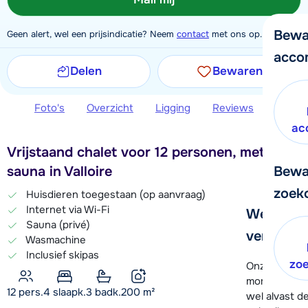
Bewa
Geen alert, wel een prijsindicatie? Neem
contact
met ons op.
acco
Delen
Bewaren
Foto's
Overzicht
Ligging
Reviews
Extra 
ac
Vrijstaand chalet voor 12 personen, met
Bewa
sauna in Valloire
zoek
Huisdieren toegestaan (op aanvraag)
Internet via Wi-Fi
We helpe
Sauna (privé)
verder!
Wasmachine
Inclusief skipas
zo
Onze klanten
moment hela
12 pers.
4
slaapk.
3 badk.
200
m²
wel alvast d