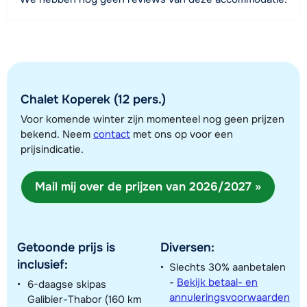
450 meter
Afstand tot skilift
450 meter (Moulin Benjamin)
Afstand tot skibushalte
80 meter
Chalet Koperek (12 pers.)
Voor komende winter zijn momenteel nog geen prijzen
bekend. Neem
contact
met ons op voor een
Bekijk kaart
prijsindicatie.
Mail mij over de prijzen van 2026/2027 »
Getoonde prijs is
Diversen:
inclusief:
Slechts 30% aanbetalen
-
Bekijk betaal- en
6-daagse skipas
annuleringsvoorwaarden
Galibier-Thabor (160 km