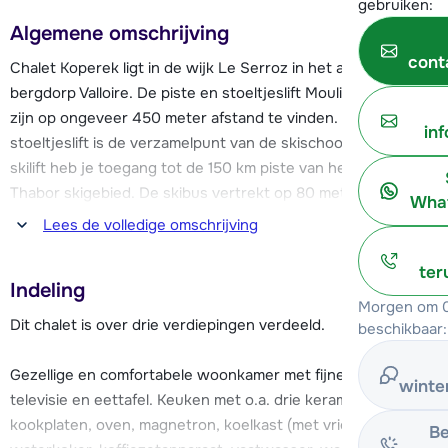
gebruiken:
Algemene omschrijving
cont
Chalet Koperek ligt in de wijk Le Serroz in het authentieke
bergdorp Valloire. De piste en stoeltjeslift Moulin Benjamin
zijn op ongeveer 450 meter afstand te vinden. Naast de
in
stoeltjeslift is de verzamelpunt van de skischool. Met deze
skilift heb je toegang tot de 150 km piste van het Galibier-
Thabor skigebied. De skibus vertrekt op 80 meter van het
What
chalet vandaan en brengt je naar de skilift en het centrum
Lees de volledige omschrijving
van Valloire.
ter
Indeling
In het centrum van Valloire, gelegen op ongeveer 1.5 km
Morgen om 0
afstand van chalet Koperek vind je een ruim aanbod aan
Dit chalet is over drie verdiepingen verdeeld.
beschikbaar:
restaurants, bars en winkels. Ook de skischool met
kinderclub en kinderopvang zijn in het centrum te vinden,
Gezellige en comfortabele woonkamer met fijne zithoek,
winte
evenals een schaatsbaan en diverse wellnessfaciliteiten.
televisie en eettafel. Keuken met o.a. drie keramische
kookplaten, oven, magnetron, koelkast (met vriesvak),
Be
In het chalet Koperek vind je een heerlijke sauna en een