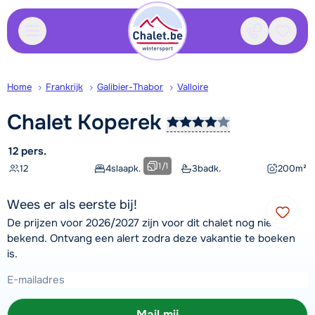
Contact
Bewaa
Home
Frankrijk
Galibier-Thabor
Valloire
Chalet
Koperek
12 pers.
1
/
1
12
4
slaapk.
3
badk.
200
m²
Wees er als eerste bij!
De prijzen voor 2026/2027 zijn voor dit chalet nog niet
bekend. Ontvang een alert zodra deze vakantie te boeken
is.
Mail mij