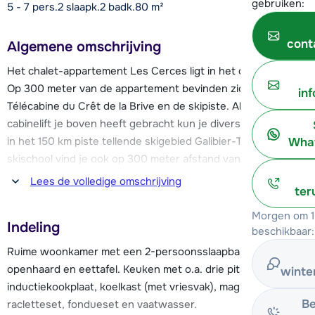
gebruiken:
5 - 7 pers.
2
slaapk.
2 badk.
80
m²
cont
Algemene omschrijving
Het chalet-appartement Les Cerces ligt in het dorp Valloire.
Op 300 meter van de appartement bevinden zich de
in
Télécabine du Crêt de la Brive en de skipiste. Als de
cabinelift je boven heeft gebracht kun je diverse kanten op
in het 150 km piste tellende skigebied Galibier-Thabor. Een
What
skischool vind je ook op 300 meter afstand van het
appartement, bij de cabinelift.
Lees de volledige omschrijving
ter
Valloire heeft een ruim aanbod aan winkels, bars en
Morgen om 1
Indeling
restaurants en beschikt over een sportcentrum met
beschikbaar:
schaatsbaan en wellnessfaciliteiten. Op slechts 210 meter
Ruime woonkamer met een 2-persoonsslaapbank, televisie,
afstand van het appartement vind je al een sportwinkel,
openhaard en eettafel. Keuken met o.a. drie pits
winte
supermarkt en een restaurant.
inductiekookplaat, koelkast (met vriesvak), magnetron, oven,
Be
racletteset, fondueset en vaatwasser.