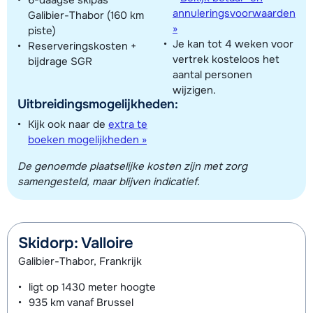
6-daagse skipas
annuleringsvoorwaarden
Galibier-Thabor (160 km
»
piste)
Je kan tot 4 weken voor
Reserveringskosten +
vertrek kosteloos het
bijdrage SGR
Toon alle accommodaties in dit gebied
aantal personen
Deze kaart geeft een indicatie van de ligging van onze accommodaties. De
wijzigen.
Uitbreidingsmogelijkheden:
exacte locatie kan enigszins afwijken.
Kijk ook naar de
extra te
boeken mogelijkheden »
De genoemde plaatselijke kosten zijn met zorg
samengesteld, maar blijven indicatief.
Skidorp: Valloire
Galibier-Thabor, Frankrijk
ligt op
1430 meter
hoogte
935 km
vanaf Brussel