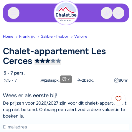
Contact
Bewaa
Home
Frankrijk
Galibier-Thabor
Valloire
Chalet-appartement Les
Cerces
5 - 7 pers.
1
/
1
5 - 7
2
slaapk.
2
badk.
80
m²
Wees er als eerste bij!
De prijzen voor 2026/2027 zijn voor dit chalet-appartement
nog niet bekend. Ontvang een alert zodra deze vakantie te
boeken is.