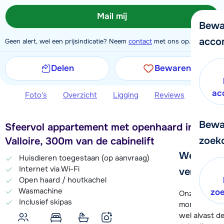
Mail mij
Bewa
acco
Geen alert, wel een prijsindicatie? Neem
contact
met ons op.
Delen
Bewaren
ac
Foto's
Overzicht
Ligging
Reviews
Extra 
Bewa
Sfeervol appartement met openhaard in
zoek
Valloire, 300m van de cabinelift
We helpe
Huisdieren toegestaan (op aanvraag)
Internet via Wi-Fi
verder!
Open haard / houtkachel
Wasmachine
zo
Onze klanten
Inclusief skipas
moment hela
wel alvast d