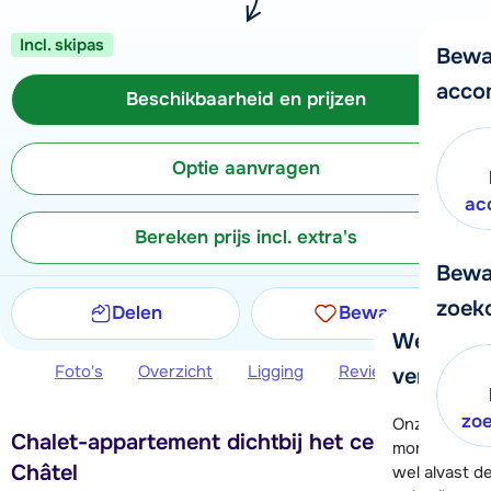
Incl. skipas
Bewa
acco
Beschikbaarheid en prijzen
Optie aanvragen
ac
Bereken prijs incl. extra's
Bewa
zoek
Delen
Bewaren
We helpe
Foto's
Overzicht
Ligging
Reviews
Beschi
verder!
zo
Onze klanten
Chalet-appartement dichtbij het centrum van
moment hela
Châtel
wel alvast d