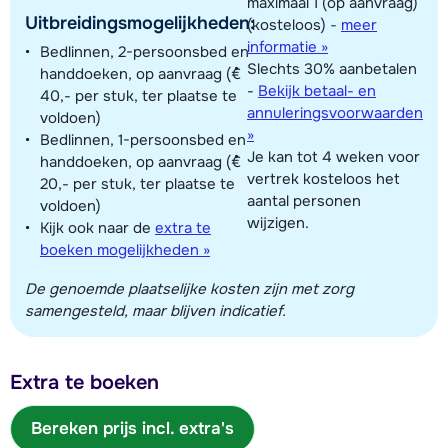
maximaal 1 (op aanvraag)
Uitbreidingsmogelijkheden:
(kosteloos)
-
meer
informatie »
Bedlinnen, 2-persoonsbed en
Slechts 30% aanbetalen
handdoeken, op aanvraag (€
-
Bekijk betaal- en
40,- per stuk, ter plaatse te
annuleringsvoorwaarden
voldoen)
»
Bedlinnen, 1-persoonsbed en
Je kan tot 4 weken voor
handdoeken, op aanvraag (€
vertrek kosteloos het
20,- per stuk, ter plaatse te
aantal personen
voldoen)
wijzigen.
Kijk ook naar de
extra te
boeken mogelijkheden »
De genoemde plaatselijke kosten zijn met zorg
samengesteld, maar blijven indicatief.
Extra te boeken
Bereken prijs incl. extra's