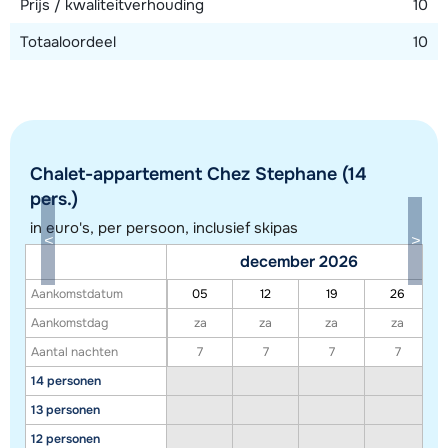
Prijs / kwaliteitverhouding
10
Totaaloordeel
10
Chalet-appartement Chez Stephane (14
pers.)
in euro's, per persoon, inclusief skipas
december 2026
Aankomstdatum
05
12
19
26
Toon alle accommodaties in dit gebied
Aankomstdag
za
za
za
za
Deze kaart geeft een indicatie van de ligging van onze accommodaties. De
Aantal nachten
7
7
7
7
exacte locatie kan enigszins afwijken.
14 personen
13 personen
12 personen