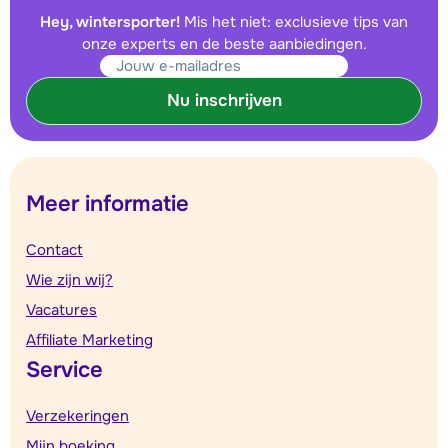
Hey, wintersporter!
Mis het niet: exclusieve tips van
onze experts en de beste aanbiedingen.
Nu inschrijven
Meer informatie
Contact
Wie zijn wij?
Vacatures
Affiliate Marketing
Service
Verzekeringen
Mijn boeking