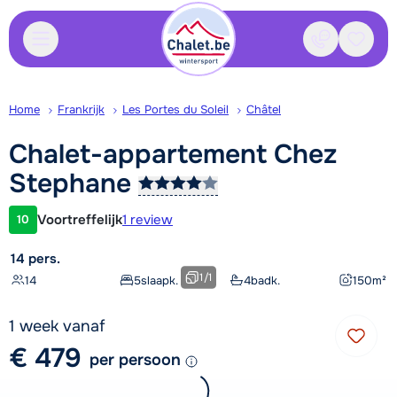
Contact
Bewaa
Home
Frankrijk
Les Portes du Soleil
Châtel
Chalet-appartement Chez
Stephane
Voortreffelijk
1 review
10
Klantwaardering
14 pers.
1
/
1
14
5
slaapk.
4
badk.
150
m²
1 week vanaf
€ 479
per persoon