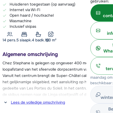
gebruiken:
Huisdieren toegestaan (op aanvraag)
Internet via Wi-Fi
Open haard / houtkachel
cont
Wasmachine
Inclusief skipas
in
14 pers.
5
slaapk.
4 badk.
150
m²
What
Algemene omschrijving
Chez Stephane is gelegen op ongeveer 400 meter
ter
loopafstand van het sfeervolle dorpscentrum van Châtel.
Vanuit het centrum brengt de Super-Châtel cabinelift je naar
maandag om 
het gelijknamige skigebied, met aansluiting op het Zwitserse
beschikbaar:
gedeelte van Les Portes du Soleil. In het centrum kun je ook
de skibus nemen naar de Linga stoeltjeslift of de Pré-la-Joux
winte
stoeltjeslift, die je richting Avoriaz/Morzine brengen. De
Lees de volledige omschrijving
skibus rijdt ongeveer elke 15 minuten.
Be