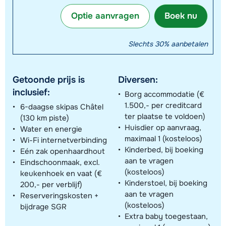
Optie aanvragen
Boek nu
Slechts 30% aanbetalen
Getoonde prijs is
Diversen:
inclusief:
Borg accommodatie (€
1.500,- per creditcard
6-daagse skipas Châtel
ter plaatse te voldoen)
(130 km piste)
Huisdier op aanvraag,
Water en energie
maximaal 1 (kosteloos)
Wi-Fi internetverbinding
Kinderbed, bij boeking
Eén zak openhaardhout
aan te vragen
Eindschoonmaak, excl.
(kosteloos)
keukenhoek en vaat (€
Kinderstoel, bij boeking
200,- per verblijf)
aan te vragen
Reserveringskosten +
(kosteloos)
bijdrage SGR
Extra baby toegestaan,