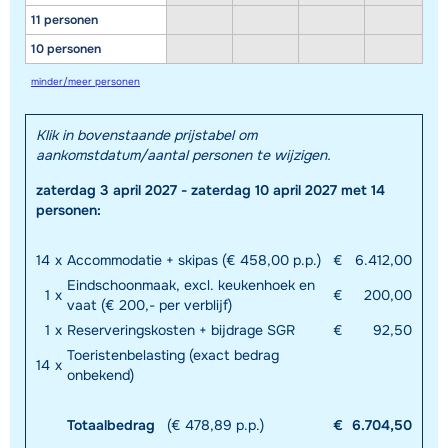
11 personen
10 personen
minder/meer personen
Klik in bovenstaande prijstabel om
aankomstdatum/aantal personen te wijzigen.
zaterdag 3 april 2027 - zaterdag 10 april 2027 met 14
personen:
14
x
Accommodatie + skipas (€ 458,00 p.p.)
€
6.412,00
Eindschoonmaak, excl. keukenhoek en
1
x
€
200,00
vaat (€ 200,- per verblijf)
1
x
Reserveringskosten + bijdrage SGR
€
92,50
Toeristenbelasting (exact bedrag
14
x
onbekend)
Totaalbedrag
(€ 478,89 p.p.)
€
6.704,50