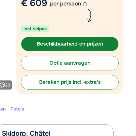
€ 609
Vul het contactformulier in
per persoon
Mail naar info@chalet.be
 vandaag tot 17:30 uur.
Incl. skipas
Beschikbaarheid en prijzen
Optie aanvragen
Bereken prijs incl. extra's
29
ken
Foto's
Skidorp: Châtel