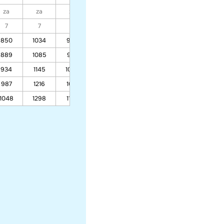
za
za
za
za
za
za
za
7
7
7
7
7
7
7
850
1034
934
667
667
609
609
889
1085
978
692
692
630
630
934
1145
1030
722
722
655
655
987
1216
1091
757
757
685
685
1048
1298
1162
798
798
719
719