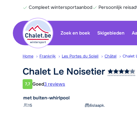
Compleet wintersportaanbod
Persoonlijk reisad
Zoek en boek
Skigebieden
Aa
Home
Frankrijk
Les Portes du Soleil
Châtel
Chalet 
Chalet Le
Noisetier
Goed
3 reviews
7,7
Klantwaardering
met buiten-whirlpool
15
6
slaapk.