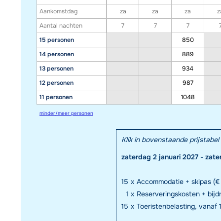
Aankomstdag
za
za
za
z
Aantal nachten
7
7
7
15 personen
850
14 personen
889
13 personen
934
12 personen
987
11 personen
1048
minder/meer personen
Klik in bovenstaande prijstab
zaterdag 2 januari 2027 - zate
15
x
Accommodatie + skipas (€
1
x
Reserveringskosten + bij
15
x
Toeristenbelasting, vanaf 1