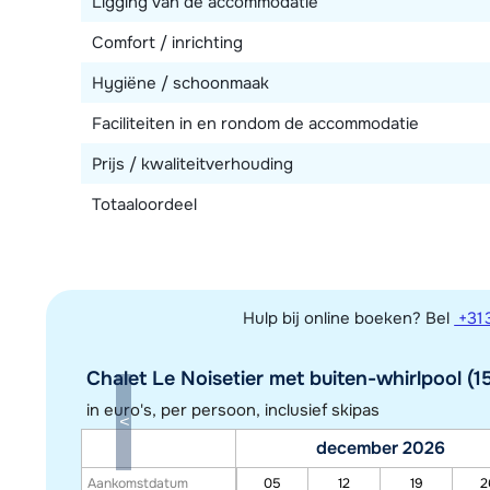
Ligging van de accommodatie
Comfort / inrichting
Hygiëne / schoonmaak
Faciliteiten in en rondom de accommodatie
Prijs / kwaliteitverhouding
Totaaloordeel
Hulp bij online boeken? Bel
+31 
Chalet Le Noisetier met buiten-whirlpool (15
in euro's, per persoon, inclusief skipas
december 2026
Aankomstdatum
05
12
19
2