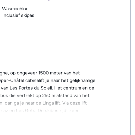
Wasmachine
Inclusief skipas
higne, op ongeveer 1500 meter van het
er-Châtel cabinelift je naar het gelijknamige
 van Les Portes du Soleil. Het centrum en de
kibus die vertrekt op 250 m afstand van het
dan ga je naar de Linga lift. Via deze lift
riaz en Les Gets. De skibus rijdt zeer
kantie zijn in het dorp te vinden. Zo zijn er