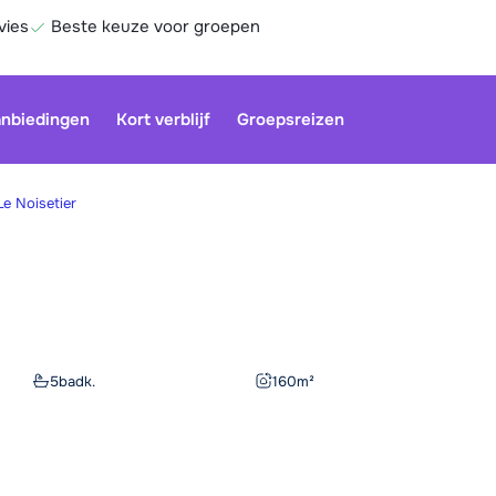
vies
Beste keuze voor groepen
nbiedingen
Kort verblijf
Groepsreizen
Le Noisetier
Be
5
badk.
160
m²