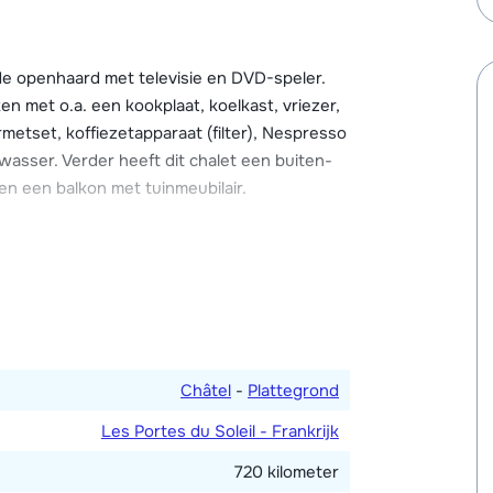
n gezellige restaurants en barretjes, ESF
 Na een dag op de piste kun je in het Forme
nzwembad en de sauna.
 de openhaard met televisie en DVD-speler.
n met o.a. een kookplaat, koelkast, vriezer,
 de nodige ontspanning na een dag in de
etset, koffiezetapparaat (filter), Nespresso
abele zithoek met openhaard, Wi-Fi, balkon
asser. Verder heeft dit chalet een buiten-
direct bij het chalet geparkeerd worden.
en een balkon met tuinmeubilair.
persoonsbed. Twee slaapkamers met ieder
e slaapkamers met ieder vier 1-
 slaapkamer met een 1-persoonsbed (deze
 daardoor deels beperkte stahoogte). Vijf
kamers, waarvan drie en-suite met douche en
he. Apart toilet.
Châtel
-
Plattegrond
Les Portes du Soleil - Frankrijk
720 kilometer