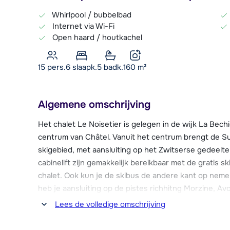
Whirlpool / bubbelbad
Internet via Wi-Fi
Open haard / houtkachel
15 pers.
6
slaapk.
5 badk.
160
m²
Algemene omschrijving
Het chalet Le Noisetier is gelegen in de wijk La Bec
centrum van Châtel. Vanuit het centrum brengt de Sup
skigebied, met aansluiting op het Zwitserse gedeelte
cabinelift zijn gemakkelijk bereikbaar met de gratis s
chalet. Ook kun je de skibus de andere kant op nemen, 
heb je aansluiting op de pistes richhitng Morzine, Avo
frequent gedurende de hele dag.
Lees de volledige omschrijving
Alle benodigde voorzieningen voor een geslaagde skiva