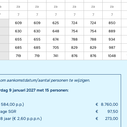
a
za
za
za
za
za
za
7
7
7
7
7
7
7
609
609
625
724
724
850
630
630
648
754
754
889
655
655
674
788
788
934
685
685
705
829
829
987
719
719
741
876
876
1048
el om aankomstdatum/aantal personen te wijzigen.
rdag 9 januari 2027 met 15 personen:
 584,00 p.p.)
€
8.760,00
drage SGR
€
97,50
8 jaar (€ 2,60 p.p.p.n.)
€
273,00