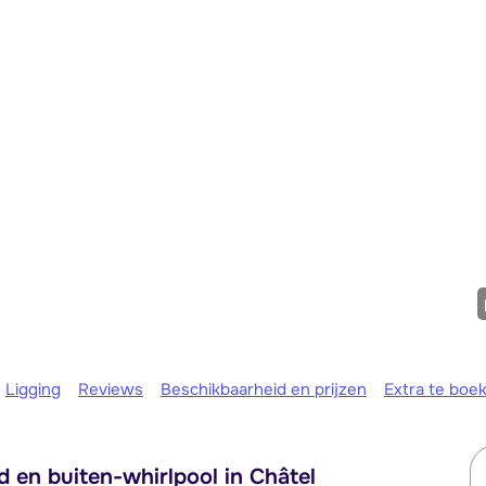
We zijn er
Ligging
Reviews
Beschikbaarheid en prijzen
Extra te boe
 en buiten-whirlpool in Châtel