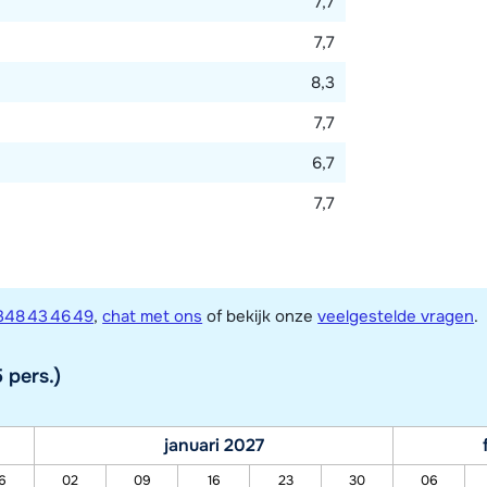
7,7
7,7
8,3
7,7
6,7
7,7
348 43 46 49
,
chat met ons
of bekijk onze
veelgestelde vragen
.
 pers.)
januari 2027
6
02
09
16
23
30
06