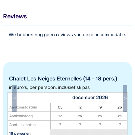
1500 meter
Afstand tot restaurant of bar
Reviews
650 meter
Afstand tot piste
We hebben nog geen reviews van deze accommodatie.
250 meter
Afstand tot skilift
250 meter
Afstand tot skibushalte
250 meter
Chalet Les Neiges Eternelles (14 - 18 pers.)
in euro's, per persoon, inclusief skipas
Bekijk kaart
december 2026
Aankomstdatum
05
12
19
26
Aankomstdag
za
za
za
za
Aantal nachten
7
7
7
7
18 personen