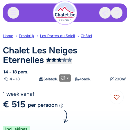
Contact
Bewaa
Home
Frankrijk
Les Portes du Soleil
Châtel
Chalet Les Neiges
Eternelles
14 - 18 pers.
1
/
1
14 - 18
6
slaapk.
4
badk.
200
m²
1 week vanaf
€ 515
per persoon
Incl. skipas