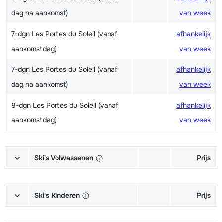
dag na aankomst)
van week
7-dgn Les Portes du Soleil (vanaf
afhankelijk
aankomstdag)
van week
7-dgn Les Portes du Soleil (vanaf
afhankelijk
dag na aankomst)
van week
8-dgn Les Portes du Soleil (vanaf
afhankelijk
aankomstdag)
van week
Ski's Volwassenen
Prijs
Excellent (Excellence) Ski's +
afhankelijk
Schoenen + Stokken (6/7 dagen)
van week
Ski's Kinderen
Prijs
Excellent (Excellence) Ski's +
afhankelijk
Kampioen (Champion) Ski's +
afhankelijk