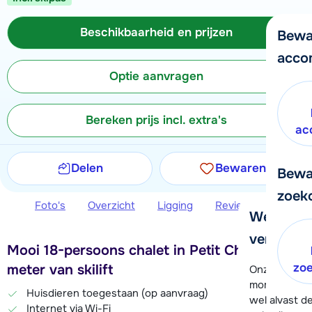
Beschikbaarheid en prijzen
Bewa
acco
Optie aanvragen
Bereken prijs incl. extra's
ac
Delen
Bewaren
Bewa
zoek
Foto's
Overzicht
Ligging
Reviews
Beschi
We helpe
verder!
Mooi 18-persoons chalet in Petit Châtel, 250
zo
meter van skilift
Onze klanten
moment hela
Huisdieren toegestaan (op aanvraag)
wel alvast d
Internet via Wi-Fi