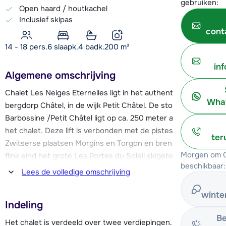
gebruiken:
Open haard / houtkachel
Inclusief skipas
cont
14 - 18 pers.
6
slaapk.
4 badk.
200
m²
in
Algemene omschrijving
Chalet Les Neiges Eternelles ligt in het authentieke
What
bergdorp Châtel, in de wijk Petit Châtel. De stoeltjeslift
Barbossine /Petit Châtel ligt op ca. 250 meter afstand van
het chalet. Deze lift is verbonden met de pistes van de
ter
Zwitserse plaatsen Morgins en Torgon en brengt je dus een
Morgen om 0
flink eind het grote Les Portes du Soleil skigebied in, tot op
beschikbaar:
een hoogte van zeker 1900 meter. Les Portes du Soleil heeft
Lees de volledige omschrijving
een grote hoeveelheid pistes voor wintersporters van alle
niveaus. De skibus naar het centrum en de Linga stoeltjeslift
winte
Indeling
vertrekt ongeveer 250 meter van het chalet vandaan (bij
Be
Barbossine/Petit Châtel skilift) en rijdt ca. elke 20 minuten.
Het chalet is verdeeld over twee verdiepingen.