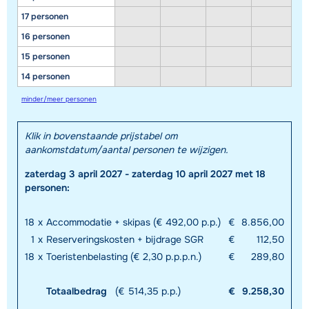
17 personen
16 personen
15 personen
14 personen
minder/meer personen
Klik in bovenstaande prijstabel om
aankomstdatum/aantal personen te wijzigen.
Toon alle accommodaties in dit gebied
zaterdag 3 april 2027 - zaterdag 10 april 2027 met 18
Deze kaart geeft een indicatie van de ligging van onze accommodaties. De
personen:
exacte locatie kan enigszins afwijken.
18
x
Accommodatie + skipas (€ 492,00 p.p.)
€
8.856,00
1
x
Reserveringskosten + bijdrage SGR
€
112,50
18
x
Toeristenbelasting (€ 2,30 p.p.p.n.)
€
289,80
Totaalbedrag
(€ 514,35 p.p.)
€
9.258,30