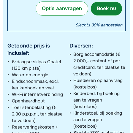
Optie aanvragen
Boek nu
Slechts 30% aanbetalen
Getoonde prijs is
Diversen:
inclusief:
Borg accommodatie (€
2.000,- contant of per
6-daagse skipas Châtel
creditcard, ter plaatse te
(130 km piste)
voldoen)
Water en energie
Huisdieren op aanvraag
Eindschoonmaak, excl.
(kosteloos)
keukenhoek en vaat
Kinderbed, bij boeking
Wi-Fi internetverbinding
aan te vragen
Openhaardhout
(kosteloos)
Toeristenbelasting (€
Kinderstoel, bij boeking
2,30 p.p.p.n., ter plaatse
aan te vragen
te voldoen)
(kosteloos)
Reserveringskosten +
Slechts 30% aanbetalen