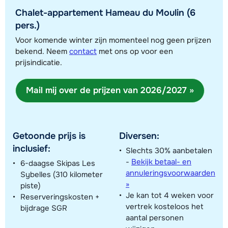
Chalet-appartement Hameau du Moulin (6
pers.)
Voor komende winter zijn momenteel nog geen prijzen
bekend. Neem
contact
met ons op voor een
prijsindicatie.
Toon alle accommodaties in dit gebied
Mail mij over de prijzen van 2026/2027 »
Deze kaart geeft een indicatie van de ligging van onze accommodaties. De
exacte locatie kan enigszins afwijken.
Getoonde prijs is
Diversen:
inclusief:
Slechts 30% aanbetalen
-
Bekijk betaal- en
6-daagse Skipas Les
annuleringsvoorwaarden
Sybelles (310 kilometer
»
piste)
Je kan tot 4 weken voor
Reserveringskosten +
vertrek kosteloos het
bijdrage SGR
aantal personen