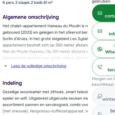
gebruiken:
6 pers.
3
slaapk.
2 badk.
61
m²
cont
Algemene omschrijving
Het chalet-appartement Hameau du Moulin is recentelijk
gebouwd (2023) en gelegen in het sfeervol bergdorp Saint
in
Sorlin d’Arves, in het grote skigebied Les Sybelles. Het
appartement bevindt zich op 350 meter afstand van de skilift
Plan du Moulin Express. Op 150 meter afstand van het
What
appartement vertrekt een gratis skibus, deze brengt je
gemakkelijk en snel naar de skilift. Op ongeveer 250 meter
Lees de volledige omschrijving
ter
van het appartement vind je ook sleepliften, groene pistes
voor beginners en een skischool. Verder vind je in het
Morgen om 1
Indeling
centrum een gezellige après-ski, diverse goede
beschikbaar:
restaurantjes, een paar supermarkten en winkeltjes, een
Gezellige woonkamer met zithoek, smart televisie, dvd-
bowling en een kinderopvang.
speler en wifi. Uitgebreid uitgeruste keuken met o.a. ruim
winte
assortiment pannen en serviesgoed, combi-oven, koelkast
Naast skiën en snowboarden is het in het centrum van Saint
Be
(met vriesvak), Nespresso-koffiezetapparaat, waterkoker,