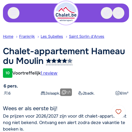
Contact
Bewaa
Home
Frankrijk
Les Sybelles
Saint Sorlin d'Arves
Chalet-appartement Hameau
du
Moulin
Voortreffelijk
1 review
10
Klantwaardering
6 pers.
1
/
1
6
3
slaapk.
2
badk.
61
m²
Wees er als eerste bij!
De prijzen voor 2026/2027 zijn voor dit chalet-appartement
nog niet bekend. Ontvang een alert zodra deze vakantie te
boeken is.