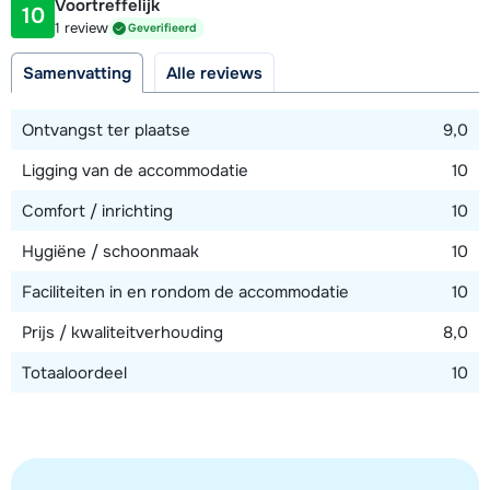
Voortreffelijk
10
Afstand tot piste
1 review
Geverifieerd
350 meter
Samenvatting
Alle reviews
Afstand tot skilift
350 meter (Plan du Moulin Express)
Ontvangst ter plaatse
9,0
Afstand tot skibushalte
Ligging van de accommodatie
10
150 meter
Comfort / inrichting
10
Hygiëne / schoonmaak
10
Bekijk kaart
Faciliteiten in en rondom de accommodatie
10
Prijs / kwaliteitverhouding
8,0
Totaaloordeel
10