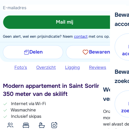
Bewa
Mail mij
acco
Geen alert, wel een prijsindicatie? Neem
contact
met ons op.
Delen
Bewaren
ac
Foto's
Overzicht
Ligging
Reviews
Extra 
Bewa
zoek
Modern appartement in Saint Sorlin d’Arves,
We helpe
350 meter van de skilift
verder!
Internet via Wi-Fi
Wasmachine
zo
Onze klanten
Inclusief skipas
moment hela
wel alvast d