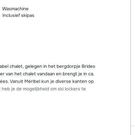
Wasmachine
Inclusief skipas
tabel chalet, gelegen in het bergdorpje Brides
er van het chalet vandaan en brengt je in ca.
lées. Vanuit Méribel kun je diverse kanten op
ft heb je de mogelijkheid om ski lockers te
voor je skivakantie. Het centrum ligt op ca.
 en beschikt o.a. over een aantal
ansgelegenheden, een bioscoop en een
en groot wellnesscentrum met thermale baden,