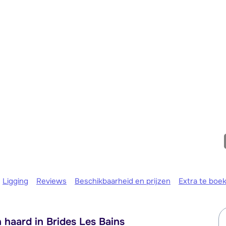
Morgen o
Ligging
Reviews
Beschikbaarheid en prijzen
Extra te boe
haard in Brides Les Bains