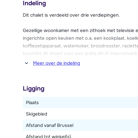
Indeling
diverse wellnessfaciliteiten, massages en beautybeh
op ca. 300 meter afstand van het chalet.
Dit chalet is verdeeld over drie verdiepingen.
Chalet Esprit des Trois Vallées is ingericht in typisch
Gezellige woonkamer met een zithoek met televisie 
en natuursteen. Het chalet heeft o.a. een balkon, gr
ingerichte open keuken met o.a. een kookplaat, koelk
in de woonkamer en alle slaapkamers in het chalet zi
koffiezetapparaat, waterkoker, broodrooster, raclet
chalet is parkeergelegenheid voor 10 auto's.
beschikt dit chalet over een gratis Wi-Fi internetve
Meer over de indeling
Er zijn in totaal elf slaapkamers. Vier slaapkamers m
persoonskamers met ieder een 2-persoonsbed en ee
ieder een 1-persoonsbed. Alle slaapkamers hebben e
Ligging
Plaats
Skigebied
Afstand vanaf Brussel
Afstand tot winkel(s)