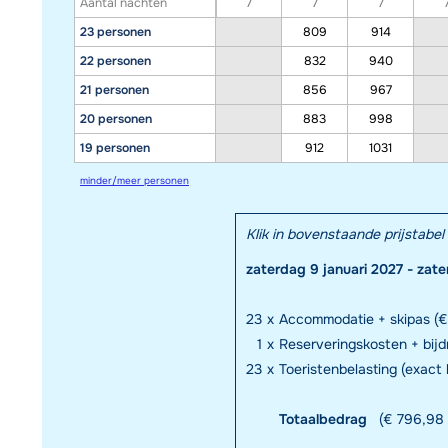
Aantal nachten
7
7
7
23 personen
809
914
22 personen
832
940
21 personen
856
967
20 personen
883
998
19 personen
912
1031
minder/meer personen
Klik in bovenstaande prijstab
zaterdag 9 januari 2027 - zat
23
x
Accommodatie + skipas (€ 
1
x
Reserveringskosten + bij
23
x
Toeristenbelasting (exact
Totaalbedrag
(€ 796,98 