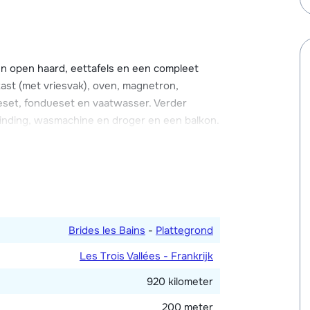
andelingen. Dit wellnesscentrum bevindt zich
 Savoyaardse stijl, met veel gebruik van hout
en open haard, eettafels en een compleet
atis Wi-Fi internetverbinding, een open haard
ast (met vriesvak), oven, magnetron,
jn voorzien van een eigen badkamer! Bij het
teset, fondueset en vaatwasser. Verder
rbinding, wasmachine en droger en een balkon.
et ieder een 2-persoonsbed. Vier 3-
n 1-persoonsbed. Drie slaapkamers met
en eigen badkamer met bad en toilet.
Brides les Bains
-
Plattegrond
Les Trois Vallées - Frankrijk
920 kilometer
200 meter