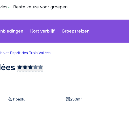
vies
Beste keuze voor groepen
nbiedingen
Kort verblijf
Groepsreizen
halet Esprit des Trois Vallées
lées
Onze klan
gesloten.
gebruiken
Be
11
badk.
250
m²