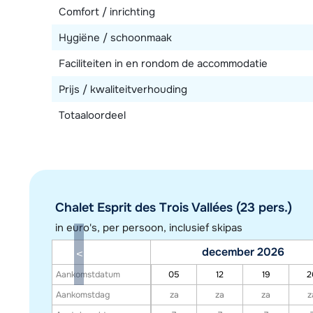
Comfort / inrichting
Hygiëne / schoonmaak
Faciliteiten in en rondom de accommodatie
Prijs / kwaliteitverhouding
Totaaloordeel
Chalet Esprit des Trois Vallées (23 pers.)
in euro's, per persoon, inclusief skipas
december 2026
Aankomstdatum
05
12
19
2
Aankomstdag
za
za
za
z