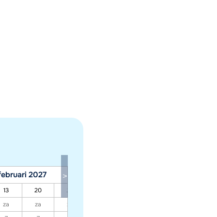
februari 2027
maart 2027
13
20
27
06
13
20
27
za
za
za
za
za
za
za