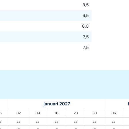
8,5
6,5
8,0
7,5
7,5
januari 2027
6
02
09
16
23
30
06
a
za
za
za
za
za
za