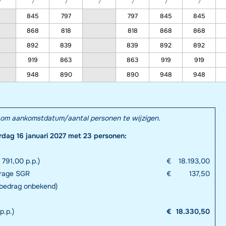
7
7
7
7
7
7
7
845
797
797
845
845
868
818
818
868
868
892
839
839
892
892
919
863
863
919
919
948
890
890
948
948
el om aankomstdatum/aantal personen te wijzigen.
erdag 16 januari 2027 met 23 personen:
791,00 p.p.)
€
18.193,00
drage SGR
€
137,50
 bedrag onbekend)
p.p.)
€
18.330,50