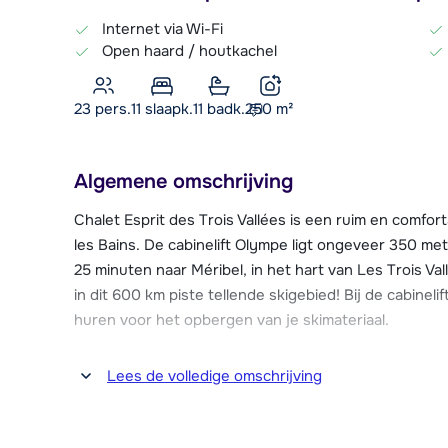
Internet via Wi-Fi
Open haard / houtkachel
23 pers.
11
slaapk.
11 badk.
250
m²
Algemene omschrijving
Chalet Esprit des Trois Vallées is een ruim en comfor
les Bains. De cabinelift Olympe ligt ongeveer 350 met
25 minuten naar Méribel, in het hart van Les Trois Val
in dit 600 km piste tellende skigebied! Bij de cabineli
huren voor het opbergen van je skimateriaal.
In Brides les Bains vind je alle benodigde faciliteiten 
Lees de volledige omschrijving
200 meter afstand van chalet Esprit des Trois Vallées
supermarkten, (sport)winkels, restaurants en uitga
skischool. Verder vind je in dit bekende kuuroord e