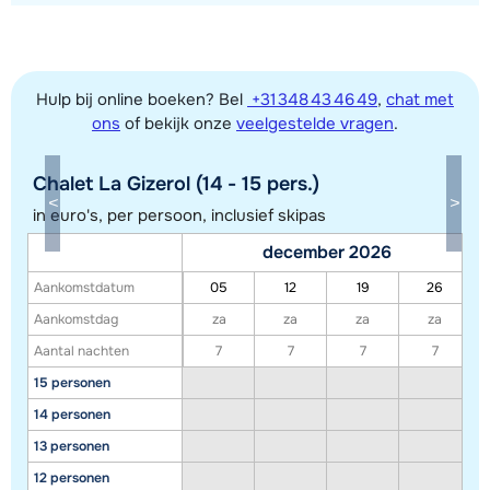
Hulp bij online boeken? Bel
+31 348 43 46 49
,
chat met
ons
of bekijk onze
veelgestelde vragen
.
Toon alle accommodaties in dit gebied
Deze kaart geeft een indicatie van de ligging van onze accommodaties. De
Chalet La Gizerol (14 - 15 pers.)
exacte locatie kan enigszins afwijken.
in euro's, per persoon, inclusief skipas
december 2026
Aankomstdatum
05
12
19
26
Aankomstdag
za
za
za
za
Aantal nachten
7
7
7
7
15 personen
14 personen
13 personen
12 personen