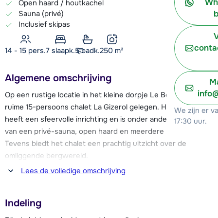
Wh
Open haard / houtkachel
Sauna (privé)
b
Inclusief skipas
V
conta
14 - 15 pers.
7
slaapk.
5 badk.
250
m²
Algemene omschrijving
Ma
info
Op een rustige locatie in het kleine dorpje Le Bettaix is het
ruime 15-persoons chalet La Gizerol gelegen. Het chalet
We zijn er v
heeft een sfeervolle inrichting en is onder andere voorzien
17:30 uur.
van een privé-sauna, open haard en meerdere balkons.
Tevens biedt het chalet een prachtig uitzicht over de
omliggende bergwereld.
Lees de volledige omschrijving
De stoeltjeslift van Le Bettaix is gelegen op ca. 300 meter
afstand en het dorp is door middel van een blauwe piste
Indeling
aangesloten op het grote Les Trois Vallées skigebied. Het is
mogelijk om terug te skiën tot aan chalet La Gizerol. Op ca.