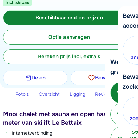
Incl. skipas
Bewa
Beschikbaarheid en prijzen
acco
Optie aanvragen
Bereken prijs incl. extra's
ac
We helpe
graag ver
Bewa
Delen
Bewaren
zoek
Bel 
Foto's
Overzicht
Ligging
Reviews
Beschi
3
P
Mooi chalet met sauna en open haard, 300
terug
zo
meter van skilift Le Bettaix
St
Internetverbinding