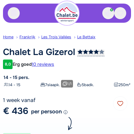
Contact
Bewaa
Home
Frankrijk
Les Trois Vallées
Le Bettaix
Chalet La
Gizerol
Erg goed
10 reviews
8,0
Klantwaardering
14 - 15 pers.
1
/
1
14 - 15
7
slaapk.
5
badk.
250
m²
1 week vanaf
€ 436
per persoon