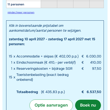
11 personen
minder/meer personen
Klik in bovenstaande prijstabel om
aankomstdatum/aantal personen te wijzigen.
zaterdag 10 april 2027 - zaterdag 17 april 2027 met 15
personen:
15
x
Accommodatie + skipas (€ 402,00 p.p.)
€
6.030,00
1
x
Eindschoonmaak (€ 410,- per verblijf)
€
410,00
1
x
Reserveringskosten + bijdrage SGR
€
97,50
Toeristenbelasting (exact bedrag
15
x
onbekend)
Totaalbedrag
(€ 435,83 p.p.)
€
6.537,50
Optie aanvragen
Boek nu