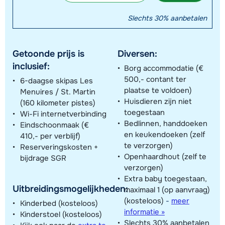
Slechts 30% aanbetalen
Getoonde prijs is
Diversen:
inclusief:
Borg accommodatie (€
500,- contant ter
6-daagse skipas Les
plaatse te voldoen)
Menuires / St. Martin
Huisdieren zijn niet
(160 kilometer pistes)
toegestaan
Wi-Fi internetverbinding
Bedlinnen, handdoeken
Eindschoonmaak (€
en keukendoeken (zelf
410,- per verblijf)
te verzorgen)
Reserveringskosten +
Openhaardhout (zelf te
bijdrage SGR
verzorgen)
Extra baby toegestaan,
Uitbreidingsmogelijkheden:
maximaal 1 (op aanvraag)
(kosteloos)
-
meer
Kinderbed (kosteloos)
informatie »
Kinderstoel (kosteloos)
Slechts 30% aanbetalen