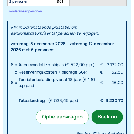
2 personen
961
minder/meer personen
Klik in bovenstaande prijstabel om
aankomstdatum/aantal personen te wijzigen.
zaterdag 5 december 2026 - zaterdag 12 december
2026 met 6 personen:
6
x
Accommodatie + skipas (€ 522,00 p.p.)
€
3.132,00
1
x
Reserveringskosten + bijdrage SGR
€
52,50
Toeristenbelasting, vanaf 18 jaar (€ 1,10
6
x
€
46,20
p.p.p.n.)
Totaalbedrag
(€ 538,45 p.p.)
€
3.230,70
Optie aanvragen
Boek nu
Slechts 30% aanbetalen