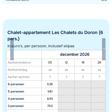
Chalet-appartement Les Chalets du Doron (6
pers.)
in euro's, per persoon, inclusief skipas
Toon alle accommodaties in dit gebied
december 2026
Deze kaart geeft een indicatie van de ligging van onze accommodaties. De
Aankomstdatum
05
12
19
26
exacte locatie kan enigszins afwijken.
Aankomstdag
za
za
za
za
Aantal nachten
7
7
7
7
6 personen
539
5 personen
581
4 personen
645
3 personen
750