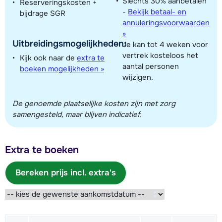
Slechts 30% aanbetalen
Reserveringskosten +
-
Bekijk betaal- en
bijdrage SGR
annuleringsvoorwaarden
»
Uitbreidingsmogelijkheden:
Je kan tot 4 weken voor
vertrek kosteloos het
Kijk ook naar de
extra te
aantal personen
boeken mogelijkheden »
wijzigen.
De genoemde plaatselijke kosten zijn met zorg
samengesteld, maar blijven indicatief.
Extra te boeken
Bereken prijs incl. extra's