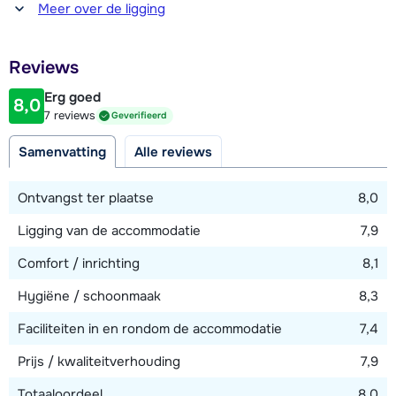
Afstand tot winkel(s)
Meer over de ligging
3 kilometer
Afstand tot restaurant of bar
Reviews
3 kilometer
Erg goed
8,0
Afstand tot piste
7 reviews
Geverifieerd
300 meter
Samenvatting
Alle reviews
Afstand tot skilift
300 meter (Le Bettaix)
Ontvangst ter plaatse
8,0
Ligging van de accommodatie
7,9
Bekijk kaart
Comfort / inrichting
8,1
Hygiëne / schoonmaak
8,3
Faciliteiten in en rondom de accommodatie
7,4
Prijs / kwaliteitverhouding
7,9
Totaaloordeel
8,0