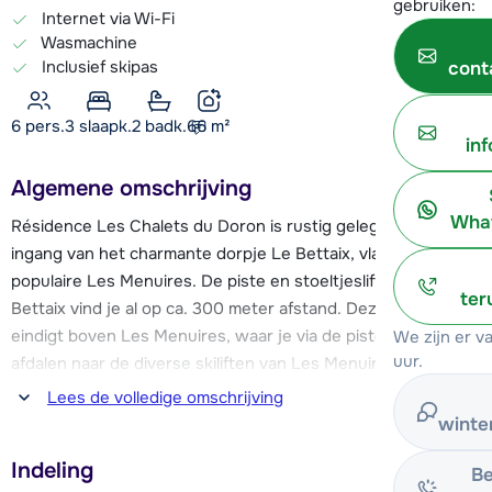
gebruiken:
Internet via Wi-Fi
Wasmachine
Inclusief skipas
cont
6 pers.
3
slaapk.
2 badk.
66
m²
in
Algemene omschrijving
What
Résidence Les Chalets du Doron is rustig gelegen bij de
ingang van het charmante dorpje Le Bettaix, vlakbij het
populaire Les Menuires. De piste en stoeltjeslift van Le
ter
Bettaix vind je al op ca. 300 meter afstand. Deze stoeltjeslift
eindigt boven Les Menuires, waar je via de piste kunt
We zijn er 
uur.
afdalen naar de diverse skiliften van Les Menuires. Hiermee
kun je verder het 600 km piste tellende skigebied Les Trois
Lees de volledige omschrijving
Vallées in.
winte
Indeling
Op ca. 200 meter van Les Chalets du Doron vind je een
Be