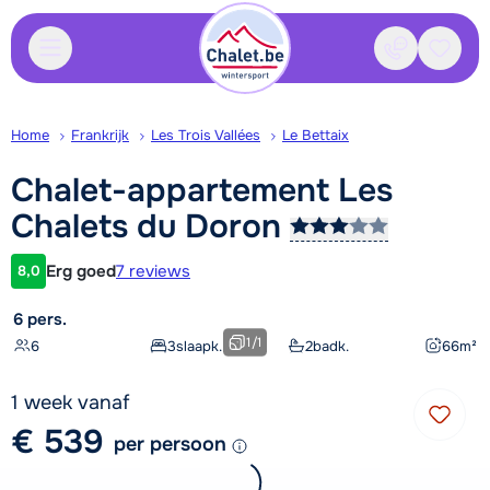
Contact
Bewaa
Home
Frankrijk
Les Trois Vallées
Le Bettaix
Chalet-appartement Les
Chalets du
Doron
Erg goed
7 reviews
8,0
Klantwaardering
6 pers.
1
/
1
6
3
slaapk.
2
badk.
66
m²
1 week vanaf
€ 539
per persoon