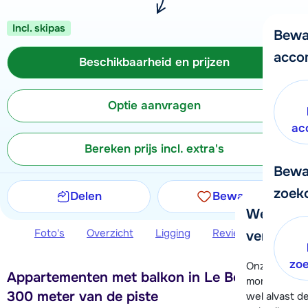
Incl. skipas
Bewa
acco
Beschikbaarheid en prijzen
Optie aanvragen
ac
Bereken prijs incl. extra's
Bewa
zoek
Delen
Bewaren
We helpe
Foto's
Overzicht
Ligging
Reviews
Beschi
verder!
zo
Onze klanten
Appartementen met balkon in Le Bettaix,
moment hela
300 meter van de piste
wel alvast d