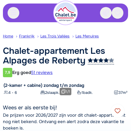
Contact
Bewaa
Home
Frankrijk
Les Trois Vallées
Les Menuires
Chalet-appartement Les
Alpages de
Reberty
Erg goed
51 reviews
7,9
Klantwaardering
(2-kamer + cabine) zondag t/m zondag
1
/
1
4 - 6
2
slaapk.
1
badk.
37
m²
Wees er als eerste bij!
De prijzen voor 2026/2027 zijn voor dit chalet-appartement
nog niet bekend. Ontvang een alert zodra deze vakantie te
boeken is.