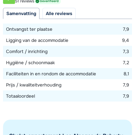
51 reviews
Geverifieerd
20 meter
Samenvatting
Alle reviews
Afstand tot skilift
100 meter
Ontvangst ter plaatse
7,9
Ligging van de accommodatie
9,4
Bekijk kaart
Comfort / inrichting
7,3
Hygiëne / schoonmaak
7,2
Faciliteiten in en rondom de accommodatie
8,1
Prijs / kwaliteitverhouding
7,9
Totaaloordeel
7,9