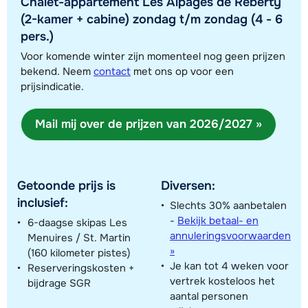
Chalet-appartement Les Alpages de Reberty
(2-kamer + cabine) zondag t/m zondag (4 - 6
pers.)
Toon alle accommodaties in dit gebied
Voor komende winter zijn momenteel nog geen prijzen
bekend. Neem
contact
met ons op voor een
Deze kaart geeft een indicatie van de ligging van onze accommodaties. De
prijsindicatie.
exacte locatie kan enigszins afwijken.
Mail mij over de prijzen van 2026/2027 »
Getoonde prijs is
Diversen:
inclusief:
Slechts 30% aanbetalen
-
Bekijk betaal- en
6-daagse skipas Les
annuleringsvoorwaarden
Menuires / St. Martin
»
(160 kilometer pistes)
Je kan tot 4 weken voor
Reserveringskosten +
vertrek kosteloos het
bijdrage SGR
aantal personen