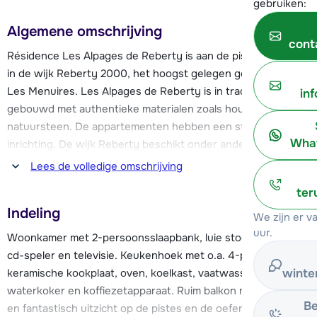
gebruiken:
Algemene omschrijving
cont
Résidence Les Alpages de Reberty is aan de piste gelegen
in de wijk Reberty 2000, het hoogst gelegen gedeelte van
Les Menuires. Les Alpages de Reberty is in traditionele stijl
in
gebouwd met authentieke materialen zoals hout en
natuursteen. De appartementen hebben een sfeervolle
What
inrichting. De wijk Reberty beschikt onder andere over een
eigen supermarkt, restaurant, skiverhuurwinkel, skipasloket
Lees de volledige omschrijving
en een skischool met oefenweide.
ter
Indeling
In deze résidence kunnen wij één appartement, dat alleen
We zijn er 
van zondag tot zondag wordt verhuurd, aanbieden. Dit
uur.
Woonkamer met 2-persoonsslaapbank, luie stoel, radio met
specifieke appartement is in het gebouw gelegen, dat direct
cd-speler en televisie. Keukenhoek met o.a. 4-pits
aan de piste ligt. Je kan geen gebruik maken van de
keramische kookplaat, oven, koelkast, vaatwasser,
winte
algemene faciliteiten van de résidence. Het ruime balkon van
waterkoker en koffiezetapparaat. Ruim balkon met meubilair
het appartement biedt een fantastisch vrij uitzicht op de
Be
en fantastisch uitzicht op de pistes en de oefenweide van