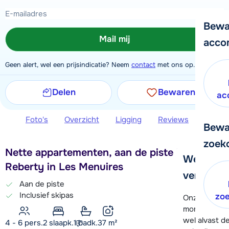
Bewa
Mail mij
acco
Geen alert, wel een prijsindicatie? Neem
contact
met ons op.
Delen
Bewaren
ac
Foto's
Overzicht
Ligging
Reviews
Extra 
Bewa
zoek
Nette appartementen, aan de piste in de wijk
We helpe
Reberty in Les Menuires
verder!
Aan de piste
Inclusief skipas
zo
Onze klanten
moment hela
wel alvast d
4 - 6 pers.
2
slaapk.
1 badk.
37
m²