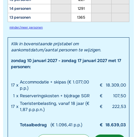
douches zijn met hydromassage. Verder is het chalet
14 personen
1291
voorzien van Wi-Fi.
13 personen
1365
minder/meer personen
Klik in bovenstaande prijstabel om
aankomstdatum/aantal personen te wijzigen.
zondag 10 januari 2027 - zondag 17 januari 2027 met 17
personen:
Accommodatie + skipas (€ 1.077,00
17
x
€
18.309,00
p.p.)
1
x
Reserveringskosten + bijdrage SGR
€
107,50
Toeristenbelasting, vanaf 18 jaar (€
17
x
€
222,53
1,87 p.p.p.n.)
Totaalbedrag
(€ 1.096,41 p.p.)
€
18.639,03