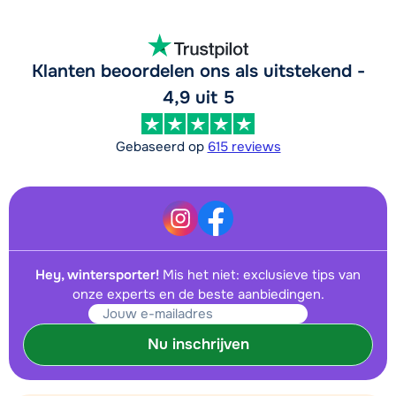
's morgens - Beginner
van week
Groepsles Ski Jeugd (13 t/m 17 jaar)
afhankelijk
Klanten beoordelen ons als uitstekend -
's morgens - Gemiddeld
van week
4,9 uit 5
Groepsles Ski Jeugd (13 t/m 17 jaar)
afhankelijk
's morgens - Gevorderd
van week
Gebaseerd op
615 reviews
Groepsles Ski Jeugd (13 t/m 17 jaar)
€ 245,00
's middags - Beginner
Groepsles Ski Jeugd (13 t/m 17 jaar)
€ 245,00
's middags - Gemiddeld
Hey, wintersporter!
Mis het niet: exclusieve tips van
onze experts en de beste aanbiedingen.
Groepsles Ski Jeugd (13 t/m 17 jaar)
€ 245,00
's middags - Gevorderd
Nu inschrijven