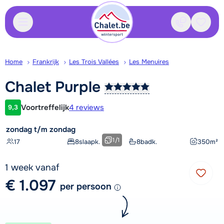
Contact
Bewaa
Home
Frankrijk
Les Trois Vallées
Les Menuires
Chalet
Purple
Voortreffelijk
4 reviews
9,3
Klantwaardering
zondag t/m zondag
1
/
1
17
8
slaapk.
8
badk.
350
m²
1 week vanaf
€ 1.097
per persoon