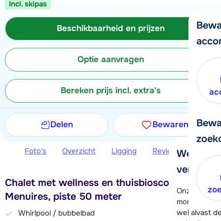
Incl. skipas
Bewa
Beschikbaarheid en prijzen
acco
Optie aanvragen
Bereken prijs incl. extra's
ac
Bewa
Delen
Bewaren
zoek
Foto's
Overzicht
Ligging
Reviews
Beschi
We helpe
verder!
Chalet met wellness en thuisbioscoop in Les
zo
Onze klanten
Menuires, piste 50 meter
moment hela
wel alvast d
Whirlpool / bubbelbad