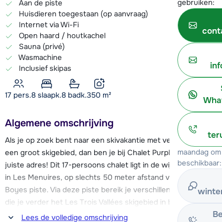
gebruiken:
Aan de piste
Huisdieren toegestaan (op aanvraag)
Internet via Wi-Fi
cont
Open haard / houtkachel
Sauna (privé)
Wasmachine
in
Inclusief skipas
17 pers.
8
slaapk.
8 badk.
350
m²
What
Algemene omschrijving
ter
Als je op zoek bent naar een skivakantie met veel luxe én in
maandag om 
een groot skigebied, dan ben je bij Chalet Purple aan het
beschikbaar:
juiste adres! Dit 17-persoons chalet ligt in de wijk Bruyeres
in Les Menuires, op slechts 50 meter afstand van de blauwe
Boyes piste. Via deze piste bereik je verschillende skiliften,
winte
die je verder het Les Trois Vallées skigebied in brengen. Je
Be
vindt hier maar liefst 600 km piste voor wintersporters van
Lees de volledige omschrijving