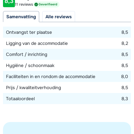
familieslaapkamer met twee 1-persoonsbedden en een
8,3
Afstand tot piste
11 reviews
Geverifieerd
stapelbed. Alle slaapkamers beschikken over een televisie.
250 meter
Vijf badkamers met ieder een bad, toilet en föhn, zes
Samenvatting
Alle reviews
Afstand tot skilift
badkamers met ieder een bad en föhn en vier badkamers
250 meter
met ieder een douche en föhn. Tien aparte toiletten.
Ontvangst ter plaatse
8,5
Ligging van de accommodatie
8,2
Op aanvraag zijn twee opklapbedden mogelijk (vooraf
Bekijk kaart
reserveren en tegen betaling ter plaatse).
Comfort / inrichting
8,5
Hygiëne / schoonmaak
8,5
Faciliteiten in en rondom de accommodatie
8,0
Prijs / kwaliteitverhouding
8,5
Totaaloordeel
8,3