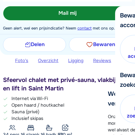
Mail mij
Bewa
acco
Geen alert, wel een prijsindicatie? Neem
contact
met ons op.
Delen
Bewaren
ac
Foto's
Overzicht
Ligging
Reviews
Extra 
Bewa
Sfeervol chalet met privé-sauna, vlakbij piste
zoek
en lift in Saint Martin
We helpe
Internet via Wi-Fi
verder!
Open haard / houtkachel
Sauna (privé)
zo
Onze klanten
Inclusief skipas
moment hela
wel alvast d
34 pers.
16
slaapk.
16 badk.
570
m²