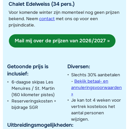
Chalet Edelweiss (34 pers.)
Voor komende winter zijn momenteel nog geen prijzen
bekend. Neem
contact
met ons op voor een
Toon alle accommodaties in dit gebied
prijsindicatie.
Deze kaart geeft een indicatie van de ligging van onze accommodaties. De
exacte locatie kan enigszins afwijken.
Mail mij over de prijzen van 2026/2027 »
Getoonde prijs is
Diversen:
inclusief:
Slechts 30% aanbetalen
-
Bekijk betaal- en
6-daagse skipas Les
annuleringsvoorwaarden
Menuires / St. Martin
»
(160 kilometer pistes)
Je kan tot 4 weken voor
Reserveringskosten +
vertrek kosteloos het
bijdrage SGR
aantal personen
wijzigen.
Uitbreidingsmogelijkheden: