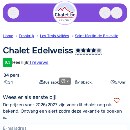
Contact
Bewaa
Home
Frankrijk
Les Trois Vallées
Saint Martin de Belleville
Chalet
Edelweiss
Heerlijk
11 reviews
8,3
Klantwaardering
34 pers.
1
/
1
34
16
slaapk.
16
badk.
570
m²
Wees er als eerste bij!
De prijzen voor 2026/2027 zijn voor dit chalet nog niet
bekend. Ontvang een alert zodra deze vakantie te boeken
is.