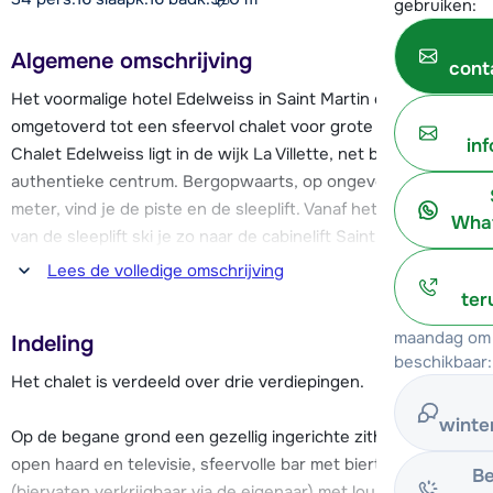
gebruiken:
Algemene omschrijving
cont
Het voormalige hotel Edelweiss in Saint Martin de Belleville is
omgetoverd tot een sfeervol chalet voor grote groepen. Het
in
Chalet Edelweiss ligt in de wijk La Villette, net buiten het
authentieke centrum. Bergopwaarts, op ongeveer 250
meter, vind je de piste en de sleeplift. Vanaf het bergstation
What
van de sleeplift ski je zo naar de cabinelift Saint Martin 1,
waarvandaan je de pistes richting Méribel of Les Menuires
Lees de volledige omschrijving
kunt gaan ontdekken. Bij de cabinelift bevindt zich de
ter
verzamelplaats voor de skilessen en Club Piou Piou voor de
maandag om 
Indeling
kleinere kinderen.
beschikbaar:
Het chalet is verdeeld over drie verdiepingen.
Het centrum is op ongeveer 200 meter afstand. Hier vind je
winte
een aantal gezellige restaurants, winkels en de skiverhuur.
Op de begane grond een gezellig ingerichte zithoek met
open haard en televisie, sfeervolle bar met biertap
Be
Na een actieve dag in de sneeuw kan je heerlijk ontspannen
(biervaten verkrijgbaar via de eigenaar) met lounge en