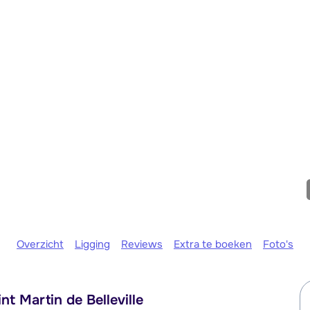
We zijn e
Overzicht
Ligging
Reviews
Extra te boeken
Foto's
nt Martin de Belleville