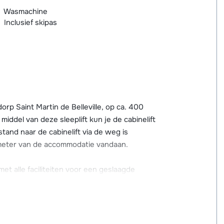
Wasmachine
Inclusief skipas
orp Saint Martin de Belleville, op ca. 400
middel van deze sleeplift kun je de cabinelift
stand naar de cabinelift via de weg is
 meter van de accommodatie vandaan.
met alle faciliteiten voor een geslaagde
staurants en bars met zonneterrassen,
nderweide.
hakelde) chalets en appartementen, die