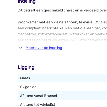
Indeling
comfortabel en sfeervol zijn ingericht. Ze zijn voorzi
internetverbinding en beschikken elk over één parkee
Dit betreft een geschakeld chalet en is verdeeld over
parkeerplaatsen buiten bij de résidence.
Woonkamer met een kleine zithoek, televisie, DVD-spe
een compleet ingerichte keuken met o.a. een bar, koo
magnetron, koffiezetapparaat, waterkoker en vaatwa
een terras op het zuidwesten, Wi-Fi internetverbind
skischoenendroger.
Meer over de indeling
Vijf slaapkamers, waarvan drie met ieder twee 1-pe
ieder een 2-persoonsbed. Vijf badkamers (allen en-
Ligging
ieder een bad en toilet, twee met ieder een douche 
toiletten.
Plaats
Skigebied
Afstand vanaf Brussel
Afstand tot winkel(s)