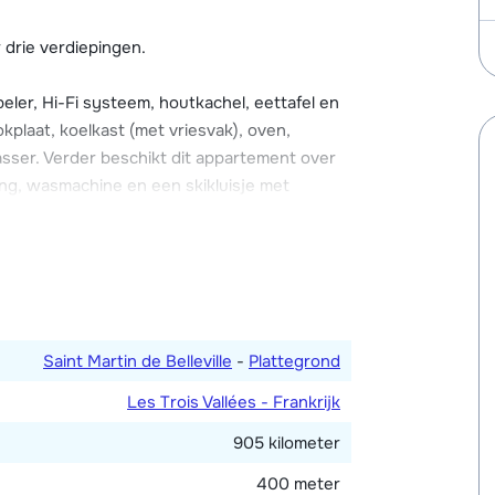
en van o.a. een houtkachel en Wi-Fi
rplaats in de parkeergarage. Verder zijn er
 drie verdiepingen.
ler, Hi-Fi systeem, houtkachel, eettafel en
kplaat, koelkast (met vriesvak), oven,
sser. Verder beschikt dit appartement over
ing, wasmachine en een skikluisje met
rsoonsbedden (90 cm breed) en twee met
suite met slaapkamer), waarvan twee met
en toilet en één met douche. Twee aparte
Saint Martin de Belleville
-
Plattegrond
Les Trois Vallées - Frankrijk
905 kilometer
400 meter