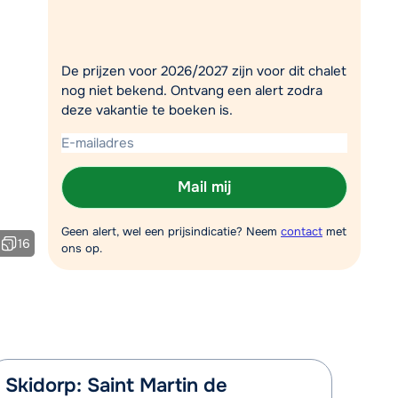
Plan een terugbelverzoek
r vandaag om 09:00 uur.
De prijzen voor 2026/2027 zijn voor dit chalet
Chat met wintersportspecialist
nog niet bekend. Ontvang een alert zodra
deze vakantie te boeken is.
Bel ons via 03 3037838
Mail mij
Geen alert, wel een prijsindicatie? Neem
contact
met
16
ons op.
Skidorp: Saint Martin de