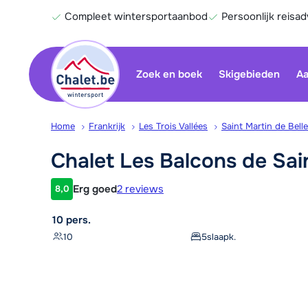
Compleet wintersportaanbod
Persoonlijk reisad
Zoek en boek
Skigebieden
Aa
Home
Frankrijk
Les Trois Vallées
Saint Martin de Belle
Chalet Les Balcons de Sa
Erg goed
2 reviews
8,0
Klantwaardering
10 pers.
10
5
slaapk.