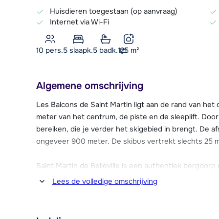
Huisdieren toegestaan (op aanvraag)
Internet via Wi-Fi
10 pers.
5
slaapk.
5 badk.
125
m²
Algemene omschrijving
Les Balcons de Saint Martin ligt aan de rand van het d
meter van het centrum, de piste en de sleeplift. Door 
bereiken, die je verder het skigebied in brengt. De af
ongeveer 900 meter. De skibus vertrekt slechts 25
Saint Martin de Belleville is een authentiek bergdorp 
skivakantie. In het dorp vind je diverse gezellige re
Lees de volledige omschrijving
(sport)winkels, een supermarkt, skischool en een ki
Les Balcons de Saint Martin bestaat uit ruime (gesc