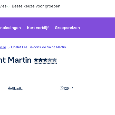
vies
Beste keuze voor groepen
nbiedingen
Kort verblijf
Groepsreizen
ville
Chalet Les Balcons de Saint Martin
int
Martin
Onze klan
gesloten.
gebruiken
Be
5
badk.
125
m²