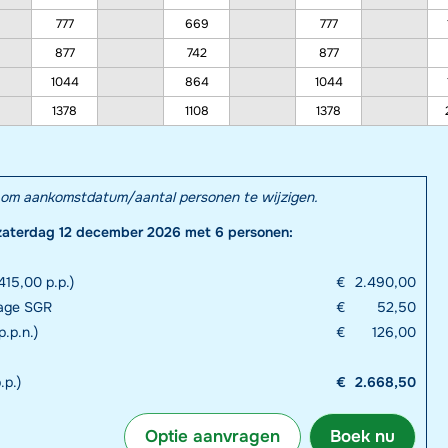
777
669
777
877
742
877
1044
864
1044
1378
1108
1378
el om aankomstdatum/aantal personen te wijzigen.
zaterdag 12 december 2026 met 6 personen:
15,00 p.p.)
€
2.490,00
rage SGR
€
52,50
p.p.n.)
€
126,00
.p.)
€
2.668,50
Optie aanvragen
Boek nu