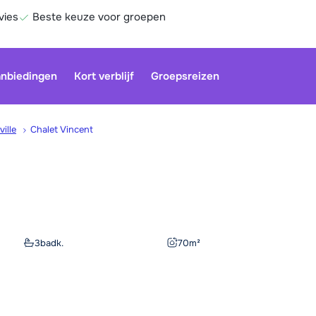
vies
Beste keuze voor groepen
nbiedingen
Kort verblijf
Groepsreizen
ville
Chalet Vincent
Onze klan
gesloten.
gebruiken
Be
3
badk.
70
m²