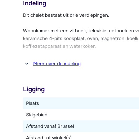
Indeling
moderne, comfortabele en gezellige uitstraling. In tot
een dag op de piste lekker te ontspannen? Dan kan di
Dit chalet bestaat uit drie verdiepingen.
personen. Heerlijk! Chalet Vincent beschikt verder ov
met elektrische skischoendroger. Parkeergelegenheid 
Woonkamer met een zithoek, televisie, eethoek en vo
keramische 4-pits kookplaat, oven, magnetron, koelk
koffiezetapparaat en waterkoker.
Drie slaapkamers, ieder met twee 1-persoonsbedde
Meer over de indeling
en toilet en één met douche en sauna. Apart toilet.
Ligging
Plaats
Skigebied
Afstand vanaf Brussel
Afstand tot winkel(s)