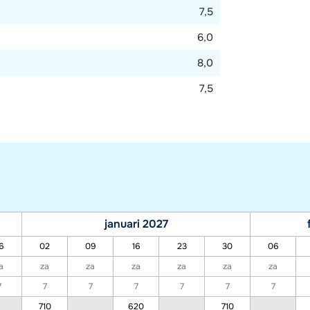
7,5
6,0
8,0
7,5
januari 2027
6
02
09
16
23
30
06
a
za
za
za
za
za
za
7
7
7
7
7
7
7
710
620
710