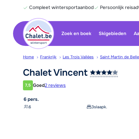
Compleet wintersportaanbod
Persoonlijk reisad
Zoek en boek
Skigebieden
Aa
Home
Frankrijk
Les Trois Vallées
Saint Martin de Belle
Chalet
Vincent
Goed
2 reviews
7,5
Klantwaardering
6 pers.
6
3
slaapk.