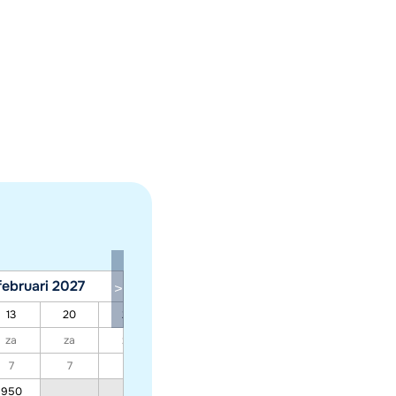
februari 2027
maart 2027
13
20
27
06
13
20
27
za
za
za
za
za
za
za
7
7
7
7
7
7
7
950
650
650