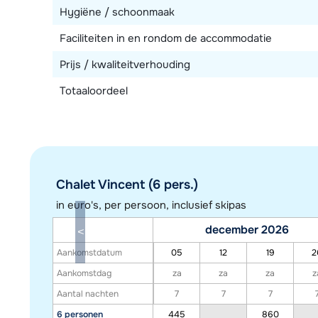
Hygiëne / schoonmaak
Faciliteiten in en rondom de accommodatie
Prijs / kwaliteitverhouding
Totaaloordeel
Chalet Vincent (6 pers.)
in euro's, per persoon, inclusief skipas
december 2026
Aankomstdatum
05
12
19
2
Aankomstdag
za
za
za
z
Aantal nachten
7
7
7
6 personen
445
860