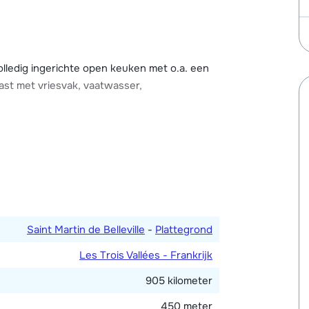
aal zijn er drie slaapkamers. Heb je zin om na
t in de kleine privé-sauna, geschikt voor 3
er een balkon, gratis Wi-Fi en een skiberging
bij het chalet.
lledig ingerichte open keuken met o.a. een
ast met vriesvak, vaatwasser,
n. Drie badkamers, waarvan twee met douche
Saint Martin de Belleville
-
Plattegrond
Les Trois Vallées - Frankrijk
905 kilometer
450 meter