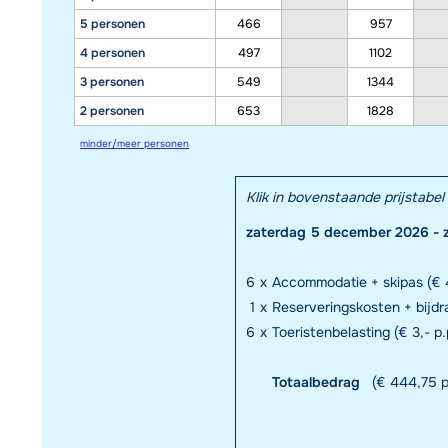
5 personen
466
957
4 personen
497
1102
3 personen
549
1344
2 personen
653
1828
minder/meer personen
Klik in bovenstaande prijstab
zaterdag 5 december 2026 - 
6
x
Accommodatie + skipas (€ 4
1
x
Reserveringskosten + bijd
6
x
Toeristenbelasting (€ 3,- p.
Totaalbedrag
(€ 444,75 p