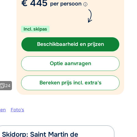
€ 445
per persoon
Plan een terugbelverzoek
 10:00 uur weer beschikbaar:
Incl. skipas
Chat met wintersportspecialist
Bel ons via 03 3037838
Beschikbaarheid en prijzen
Optie aanvragen
Bereken prijs incl. extra's
24
ken
Foto's
Skidorp: Saint Martin de