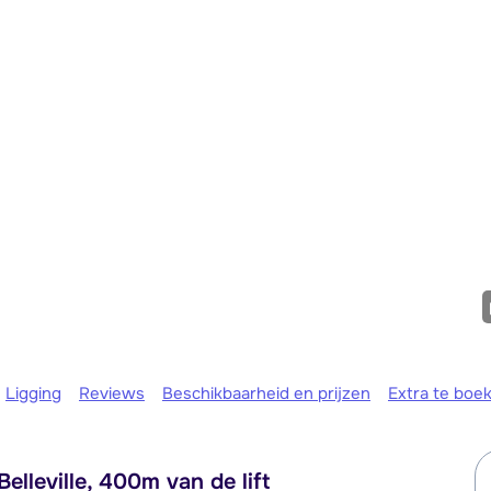
Morgen om
Ligging
Reviews
Beschikbaarheid en prijzen
Extra te boe
elleville, 400m van de lift