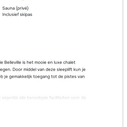
Sauna (privé)
Inclusief skipas
e Belleville is het mooie en luxe chalet
egen. Door middel van deze sleeplift kun je
heb je gemakkelijk toegang tot de pistes van
eigenlijk alle benodigde faciliteiten voor de
llende winkels en als je een hapje wilt eten
akt van hout en steen wat zorgt voor