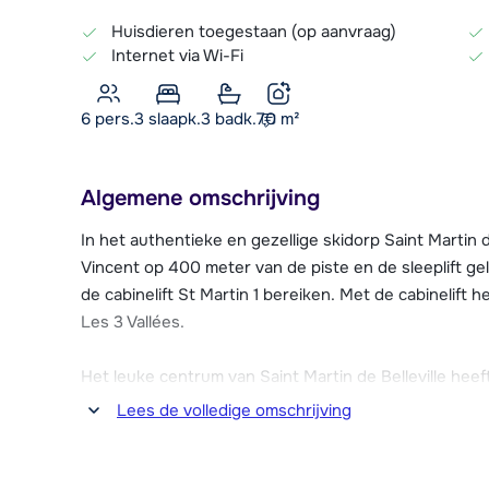
Huisdieren toegestaan (op aanvraag)
Internet via Wi-Fi
6 pers.
3
slaapk.
3 badk.
70
m²
Algemene omschrijving
In het authentieke en gezellige skidorp Saint Martin d
Vincent op 400 meter van de piste en de sleeplift gel
de cabinelift St Martin 1 bereiken. Met de cabinelift 
Les 3 Vallées.
Het leuke centrum van Saint Martin de Belleville heeft 
skivakantie. Er is een supermarkt, een bakker, verschi
Lees de volledige omschrijving
dan is er genoeg keuze uit gezellige restaurants.
In het ruime 6-persoons chalet is veel gebruik gema