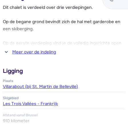
Dit chalet is verdeeld over drie verdiepingen.
Voor diverse voorzieningen kan je terecht in het centrum
van St. Martin de Belleville, op ca. 1,2 km afstand. Hier kan je
Op de begane grond bevindt zich de hal met garderobe en
diverse winkels, restaurants en cafés vinden. Ook zijn er
een skiberging.
meerdere loipes te vinden in de omgeving, met in totaal 118
km aan loipes in Les Trois Vallées.
Op de eerste verdieping vind je de volledig ingerichte open
keuken met o.a. een kookplaat, oven, magnetron, koelkast
Meer over de indeling
Chalet Les Sorbiers 2 is ruim opgezet, sfeervol ingericht en
met vriesvak, vaatwasser, koffiezetapparaat, waterkoker,
geschikt voor maximaal 12 personen. Het chalet beschikt
broodrooster en grote eethoek. Drie slaapkamers, ieder met
over een gratis Wi-Fi internetverbinding, houtkachel,
Ligging
een 2-persoonsbed en waarvan één met en-suite badkamer
wasmachine, skiberging en balkon. Er is een parkeerplek
met douche. Aparte badkamer met douche. Apart toilet.
Plaats
voor het chalet.
Villarabout (bij St. Martin de Belleville)
Op de tweede verdieping is de woonkamer met grote
Skigebied
zithoek, houtkachel en televisie met DVD-speler. Drie
Les Trois Vallées - Frankrijk
slaapkamers, ieder met een 2-persoonsbed en waarvan één
met en-suite badkamer met douche. Aparte badkamer met
Afstand vanaf Brussel
910 kilometer
douche. Apart toilet.