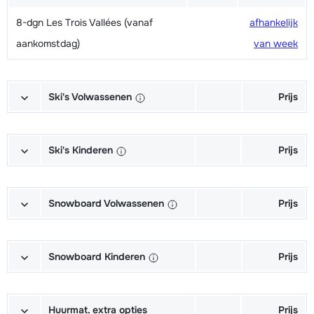
8-dgn Les Trois Vallées (vanaf
afhankelijk
aankomstdag)
van week
Ski's Volwassenen
Prijs
Excellent (Excellence) Ski's +
afhankelijk
Schoenen + Stokken (6/7 dagen)
van week
Ski's Kinderen
Prijs
Excellent (Excellence) Ski's +
afhankelijk
Kampioen (Champion) Ski's +
afhankelijk
Stokken (6/7 dagen)
van week
Schoenen + Stokken (6/7 dagen)
van week
Snowboard Volwassenen
Prijs
Excellent (Excellence) Schoenen
afhankelijk
Kampioen (Champion) Ski's +
afhankelijk
Goud (Sensation) Snowboard +
afhankelijk
(6/7 dagen)
van week
Stokken (6/7 dagen)
van week
Boots (6/7 dagen)
van week
Snowboard Kinderen
Prijs
Goud (Sensation) Ski's + Schoenen
afhankelijk
Kampioen (Champion) Schoenen
afhankelijk
Goud (Sensation) Snowboard (6/7
afhankelijk
Kampioen (Champion) Snowboard +
afhankelijk
+ Stokken (6/7 dagen)
van week
(6/7 dagen)
van week
dagen)
van week
Boots (6/7 dagen)
van week
Huurmat. extra opties
Prijs