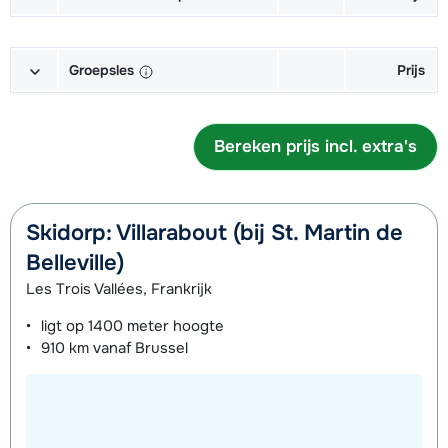
Goud (Sensation) Ski's + Stokken
afhankelijk
Toekomst (Espoir) Ski's + Schoenen
afhankelijk
Goud (Sensation) Boots (6/7 dagen)
afhankelijk
Kampioen (Champion) Snowboard
afhankelijk
Huur Valhelm Kind t/m 11 jaar (6/7
afhankelijk
(6/7 dagen)
van week
+ Stokken (6/7 dagen)
van week
van week
(6/7 dagen)
van week
dagen)
van week
Groepsles
Prijs
Goud (Sensation) Schoenen (6/7
afhankelijk
Toekomst (Espoir) Ski's + Stokken
afhankelijk
Zilver (Evolution) Snowboard +
afhankelijk
Kampioen (Champion) Boots (6/7
afhankelijk
Huur Valhelm Volwassene (6/7
€ 26,50
Groepsles Ski Volwassene 's
afhankelijk
dagen)
van week
(6/7 dagen)
van week
Boots (6/7 dagen)
van week
dagen)
van week
dagen)
morgens - Beginner
Bereken prijs incl. extra's
van week
Zilver (Evolution) Ski's + Schoenen +
afhankelijk
Toekomst (Espoir) Schoenen (6/7
afhankelijk
Zilver (Evolution) Snowboard (6/7
afhankelijk
Kampioen (Champion) Snowboard +
afhankelijk
Huur Valhelm Kind t/m 11 jaar (8
afhankelijk
Groepsles Ski Volwassene 's
afhankelijk
Stokken (6/7 dagen)
van week
dagen)
van week
dagen)
van week
Boots (8 dagen)
van week
dagen)
van week
morgens - Gemiddeld
van week
Skidorp: Villarabout (bij St. Martin de
Zilver (Evolution) Ski's + Stokken
afhankelijk
Mini Kid Ski's + Stokken + Schoenen
afhankelijk
Zilver (Evolution) Boots (6/7 dagen)
afhankelijk
Kampioen (Champion) Snowboard
afhankelijk
Huur Valhelm Volwassene (8 dagen)
€ 30,00
Belleville)
Groepsles Ski Volwassene 's
afhankelijk
(6/7 dagen)
van week
(6/7 dagen)
van week
van week
(8 dagen)
van week
Les Trois Vallées, Frankrijk
morgens - Gevorderd
van week
Zilver (Evolution) Schoenen (6/7
afhankelijk
Mini Kid Ski's + Stokken (6/7 dagen)
afhankelijk
Goud (Sensation) Snowboard +
afhankelijk
Kampioen (Champion) Boots (8
afhankelijk
ligt op
1400 meter
hoogte
Groepsles Ski Volwassene 's
€ 245,00
dagen)
van week
van week
910 km
vanaf Brussel
Boots (8 dagen)
van week
dagen)
van week
middags - Beginner
Excellent (Excellence) Ski's +
afhankelijk
Mini Kid Schoenen (6/7 dagen)
afhankelijk
Goud (Sensation) Snowboard (8
afhankelijk
Groepsles Ski Volwassene 's
€ 245,00
Schoenen + Stokken (8 dagen)
van week
van week
dagen)
van week
middags - Gemiddeld