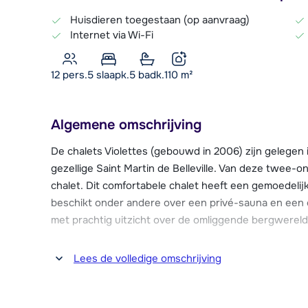
Huisdieren toegestaan (op aanvraag)
Internet via Wi-Fi
12 pers.
5
slaapk.
5 badk.
110
m²
Algemene omschrijving
De chalets Violettes (gebouwd in 2006) zijn gelegen i
gezellige Saint Martin de Belleville. Van deze twee-
chalet. Dit comfortabele chalet heeft een gemoedelijk
beschikt onder andere over een privé-sauna en een 
met prachtig uitzicht over de omliggende bergwereld
De skilift en skipiste zijn gelegen op circa 1200 meter 
Lees de volledige omschrijving
skibus vertrekt op circa 250 meter afstand van het 
uitgaansgelegenheden kun je tevens terecht in Saint 
Menuires ligt vlakbij, op circa 6 km afstand.