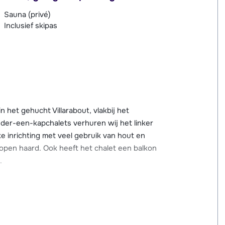
Sauna (privé)
Inclusief skipas
n het gehucht Villarabout, vlakbij het
onder-een-kapchalets verhuren wij het linker
e inrichting met veel gebruik van hout en
open haard. Ook heeft het chalet een balkon
.
afstand, in Saint Martin de Belleville. De
chalet. Voor de dagelijkse boodschappen en
Martin de Belleville. Ook het populaire Les