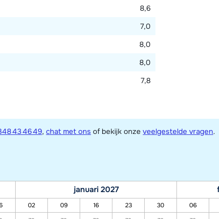
8,6
7,0
8,0
8,0
7,8
348 43 46 49
,
chat met ons
of bekijk onze
veelgestelde vragen
.
januari 2027
6
02
09
16
23
30
06