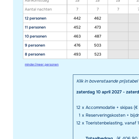
Aankomstdag
za
za
za
z
Aantal nachten
7
7
7
12 personen
442
462
11 personen
452
473
10 personen
463
487
9 personen
476
503
8 personen
493
523
minder/meer personen
Klik in bovenstaande prijstab
zaterdag 10 april 2027 - zater
12
x
Accommodatie + skipas (€ 
1
x
Reserveringskosten + bij
12
x
Toeristenbelasting, vanaf 1
Totaalbedrag
(€ 406,90 