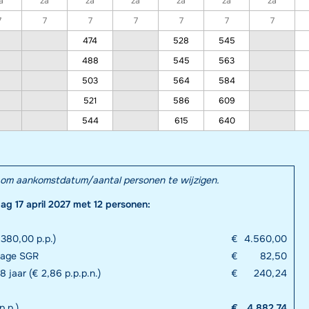
a
za
za
za
za
za
za
7
7
7
7
7
7
7
474
528
545
488
545
563
503
564
584
521
586
609
544
615
640
el om aankomstdatum/aantal personen te wijzigen.
dag 17 april 2027 met 12 personen:
380,00 p.p.)
€
4.560,00
drage SGR
€
82,50
8 jaar (€ 2,86 p.p.p.n.)
€
240,24
p.p.)
€
4.882,74