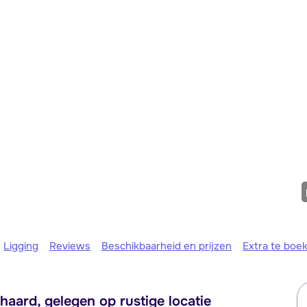
maandag 
Ligging
Reviews
Beschikbaarheid en prijzen
Extra te boe
aard, gelegen op rustige locatie