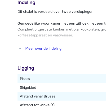
Indeling
Er is gratis parkeergelegenheid in de nabije omgeving
Dit chalet is verdeeld over twee verdiepingen.
gratis Wi-Fi.
Gemoedelijke woonkamer met een zithoek met een te
Compleet uitgeruste keuken met o.a. kookplaten, gro
koffiezetapparaat en vaatwasser.
Vijf slaapkamers in totaal, waarvan twee met ieder
Meer over de indeling
met ieder drie 1-persoonsbedden. Eén slaapkamer me
voorzien van een eigen badkamer met douche. Twee a
Ligging
Verder beschikt dit chalet over een sauna (met douc
met plaats voor één auto.
Plaats
Skigebied
Afstand vanaf Brussel
Afstand tot winkel(s)