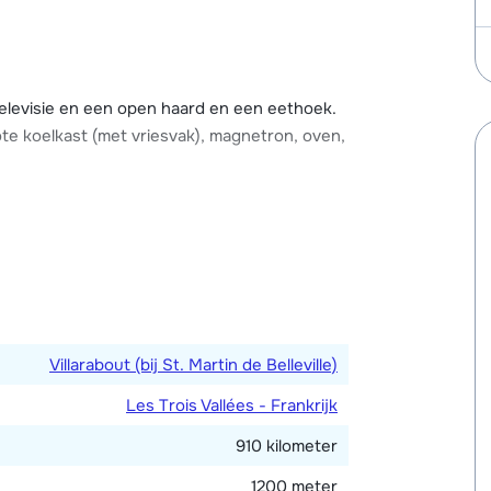
 van het chalet. Het chalet beschikt over
levisie en een open haard en een eethoek.
te koelkast (met vriesvak), magnetron, oven,
 twee 1-persoonsbedden. Twee slaapkamers
t een 2-persoonsbed. Alle slaapkamers zijn
parte toiletten.
he), een terras, een skiberging en een garage
Villarabout (bij St. Martin de Belleville)
Les Trois Vallées - Frankrijk
910 kilometer
1200 meter