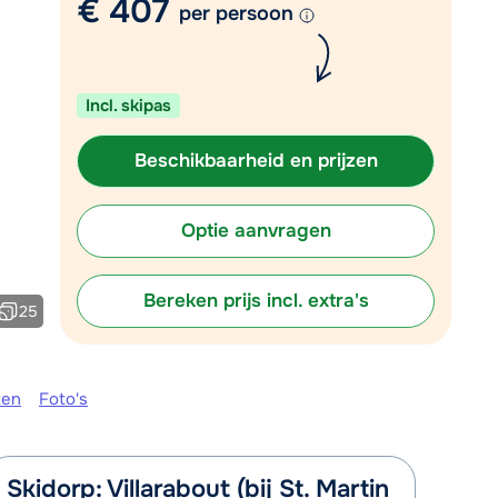
€ 407
per persoon
Plan een terugbelverzoek
om 09:00 uur weer beschikbaar:
Incl. skipas
Chat met wintersportspecialist
Bel ons via 03 3037838
Beschikbaarheid en prijzen
Optie aanvragen
Bereken prijs incl. extra's
25
ken
Foto's
Skidorp: Villarabout (bij St. Martin