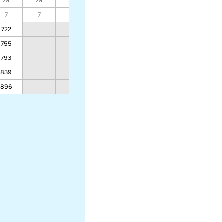
za
za
za
za
za
za
za
7
7
7
7
7
7
7
722
565
511
531
755
583
526
546
793
604
543
563
839
629
563
583
896
660
589
609