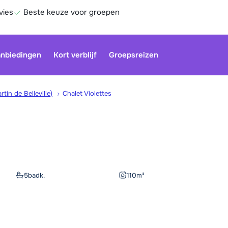
vies
Beste keuze voor groepen
nbiedingen
Kort verblijf
Groepsreizen
rtin de Belleville)
Chalet Violettes
Onze klan
gesloten.
gebruiken
Be
5
badk.
110
m²