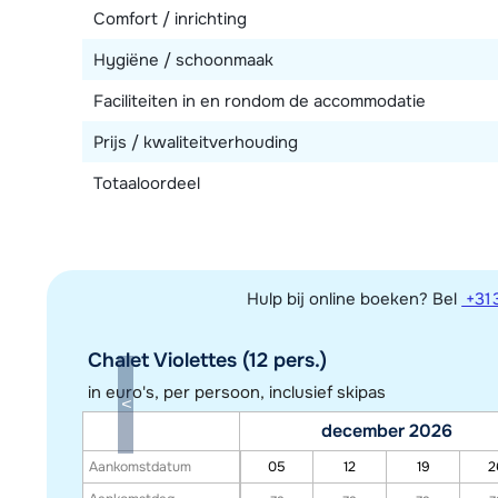
Comfort / inrichting
Hygiëne / schoonmaak
Faciliteiten in en rondom de accommodatie
Prijs / kwaliteitverhouding
Totaaloordeel
Hulp bij online boeken? Bel
+31 
Chalet Violettes (12 pers.)
in euro's, per persoon, inclusief skipas
december 2026
Aankomstdatum
05
12
19
2