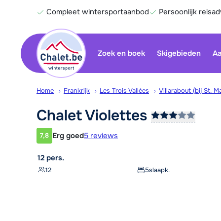
Compleet wintersportaanbod
Persoonlijk reisad
Zoek en boek
Skigebieden
Aa
Home
Frankrijk
Les Trois Vallées
Villarabout (bij St. Ma
Chalet
Violettes
Erg goed
5 reviews
7,8
Klantwaardering
12 pers.
12
5
slaapk.