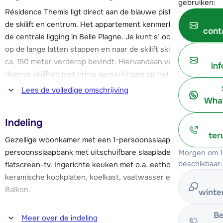
gebruiken:
Résidence Themis ligt direct aan de blauwe piste en vlakbij
de skilift en centrum. Het appartement kenmerkt zich door
cont
de centrale ligging in Belle Plagne. Je kunt s’ ochtends direct
op de lange latten stappen en naar de skilift skiën, die zich
ca. 150 meter verderop bevindt. Hiervandaan vertrekken
in
diverse skiliften met prima aansluitingen op het enorme
skigebied. Onder andere de Bellecôte Gletsjer (met ruim
Lees de volledige omschrijving
3300 meter het hoogste punt van het skigebied) is zo snel
What
te bereiken.
Indeling
ter
Het appartement is onlangs gerenoveerd en beschikt over
Gezellige woonkamer met een 1-persoonsslaapbank, een 1-
een balkon op het zuid-westen. Als je gelukt hebt kun je
persoonsslaapbank met uitschuifbare slaaplade en een
Morgen om 1
hier na het skiën nog genieten van enkele winterse
beschikbaar:
flatscreen-tv. Ingerichte keuken met o.a. eethoek,
zonnestralen. In de résidence is er een lift aanwezig. Het
keramische kookplaten, koelkast, vaatwasser en magnetron.
gemoedelijke wintersportdorp Belle Plagne beschikt over
Balkon.
winte
diverse faciliteiten. Zo vind je er een overdekt
winkelcentrum, een aantal restaurants, bars en skischolen.
Eén slaapkamer met een 2-persoonsbed. Badkamer met bad.
Be
Meer over de indeling