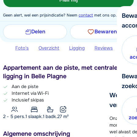
Bewa
Geen alert, wel een prijsindicatie? Neem
contact
met ons op.
acco
Delen
Bewaren
Foto's
Overzicht
Ligging
Reviews
Extra 
ac
Appartement aan de piste, met centrale
Bewa
ligging in Belle Plagne
zoek
Aan de piste
Internet via Wi-Fi
We helpe
Inclusief skipas
verder!
2 - 5 pers.
1
slaapk.
1 badk.
27
m²
zo
Onze klanten
moment hela
wel alvast d
Algemene omschrijving