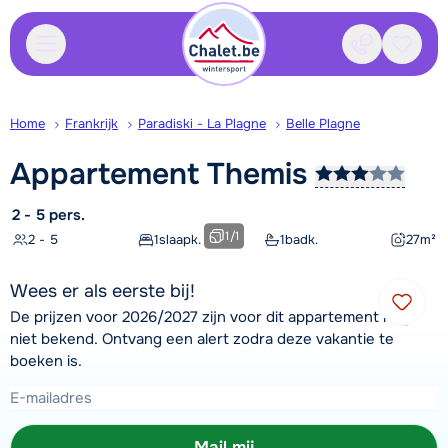
Contact
Bewaa
Home
Frankrijk
Paradiski - La Plagne
Belle Plagne
Appartement
Themis
2 - 5 pers.
1
/
1
2 - 5
1
slaapk.
1
badk.
27
m²
Wees er als eerste bij!
De prijzen voor 2026/2027 zijn voor dit appartement nog
niet bekend. Ontvang een alert zodra deze vakantie te
boeken is.
Mail mij