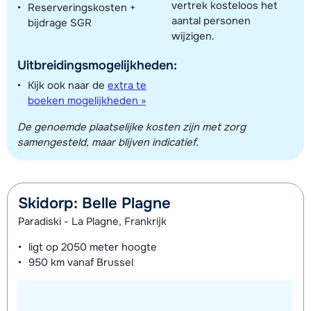
vertrek kosteloos het
Reserveringskosten +
Toon alle accommodaties in dit gebied
aantal personen
bijdrage SGR
Deze kaart geeft een indicatie van de ligging van onze accommodaties. De
wijzigen.
exacte locatie kan enigszins afwijken.
Uitbreidingsmogelijkheden:
Kijk ook naar de
extra te
boeken mogelijkheden »
De genoemde plaatselijke kosten zijn met zorg
samengesteld, maar blijven indicatief.
Skidorp: Belle Plagne
Paradiski - La Plagne, Frankrijk
ligt op
2050 meter
hoogte
950 km
vanaf Brussel