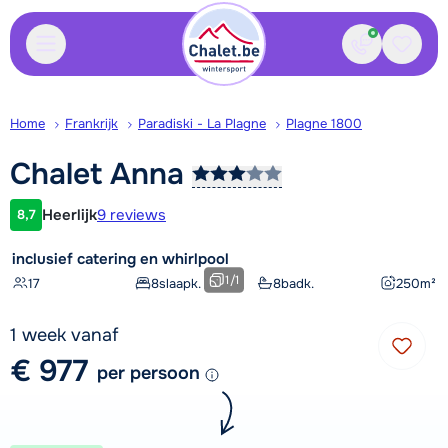
Contact
Bewaa
Home
Frankrijk
Paradiski - La Plagne
Plagne 1800
Chalet
Anna
Heerlijk
9 reviews
8,7
Klantwaardering
inclusief catering en whirlpool
1
/
1
17
8
slaapk.
8
badk.
250
m²
1 week vanaf
€ 977
per persoon