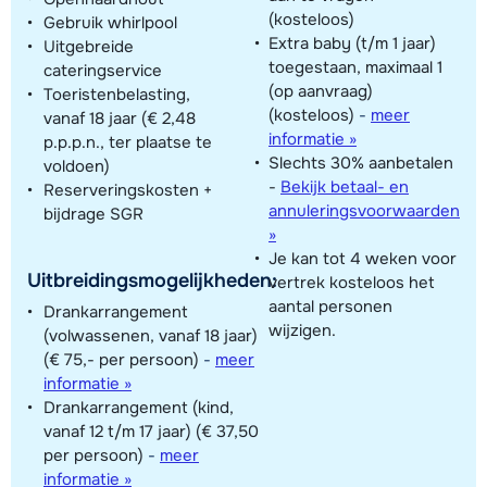
(kosteloos)
Gebruik whirlpool
Extra baby (t/m 1 jaar)
Uitgebreide
toegestaan, maximaal 1
cateringservice
(op aanvraag)
Toeristenbelasting,
(kosteloos)
-
meer
vanaf 18 jaar (€ 2,48
informatie »
p.p.p.n., ter plaatse te
Slechts 30% aanbetalen
voldoen)
-
Bekijk betaal- en
Reserveringskosten +
annuleringsvoorwaarden
bijdrage SGR
»
Je kan tot 4 weken voor
Uitbreidingsmogelijkheden:
vertrek kosteloos het
aantal personen
Drankarrangement
wijzigen.
(volwassenen, vanaf 18 jaar)
(€ 75,- per persoon)
-
meer
informatie »
Drankarrangement (kind,
vanaf 12 t/m 17 jaar) (€ 37,50
per persoon)
-
meer
informatie »