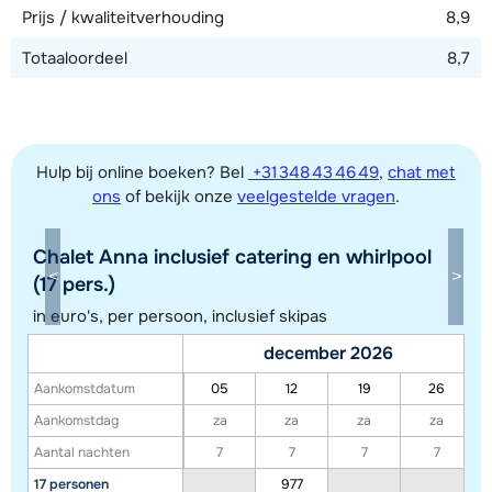
Prijs / kwaliteitverhouding
8,9
Totaaloordeel
8,7
Hulp bij online boeken? Bel
+31 348 43 46 49
,
chat met
ons
of bekijk onze
veelgestelde vragen
.
Chalet Anna inclusief catering en whirlpool
Toon alle accommodaties in dit gebied
(17 pers.)
Deze kaart geeft een indicatie van de ligging van onze accommodaties. De
in euro's, per persoon, inclusief skipas
exacte locatie kan enigszins afwijken.
december 2026
Aankomstdatum
05
12
19
26
Aankomstdag
za
za
za
za
Aantal nachten
7
7
7
7
17 personen
977