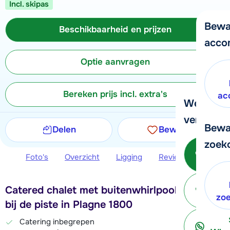
Incl. skipas
Bewa
Beschikbaarheid en prijzen
acco
Optie aanvragen
Bereken prijs incl. extra's
ac
We helpe
verder!
Bewa
Delen
Bewaren
zoek
Be
Foto's
Overzicht
Ligging
Reviews
Beschi
Catered chalet met buitenwhirlpool, direct
ter
zo
bij de piste in Plagne 1800
Catering inbegrepen