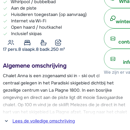
What
Whirlpool / bubbelbad
Aan de piste
Huisdieren toegestaan (op aanvraag)
Internet via Wi-Fi
winte
Open haard / houtkachel
Inclusief skipas
cont
17 pers.
8
slaapk.
8 badk.
250
m²
in
Algemene omschrijving
We zijn er v
Chalet Anna is een zogenaamd ski in - ski out chalet,
centraal gelegen in het Paradiski skigebied dichtbij het
gezellige centrum van La Plagne 1800. In een bosrijke
omgeving en direct aan de piste ligt dit mooie Savoyaardse
chalet. Op 100 m vind je de skilift Melezes die je direct in het
hart van het skigebied La Plagne afzet. Terug naar het chalet
kan je skiën tot op 20 m. Het verzamelpunt van de skischool
Lees de volledige omschrijving
(ESF) ligt bij de stoeltjeslift, op 1 minuut skiën van het chalet.