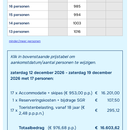
16 personen
985
15 personen
994
14 personen
1003
13 personen
1016
minder/meer personen
Klik in bovenstaande prijstabel om
aankomstdatum/aantal personen te wijzigen.
zaterdag 12 december 2026 - zaterdag 19 december
2026 met 17 personen:
17
x
Accommodatie + skipas (€ 953,00 p.p.)
€
16.201,00
1
x
Reserveringskosten + bijdrage SGR
€
107,50
Toeristenbelasting, vanaf 18 jaar (€
17
x
€
295,12
2,48 p.p.p.n.)
Totaalbedrag
(€ 976,68 p.p.)
€
16.603,62