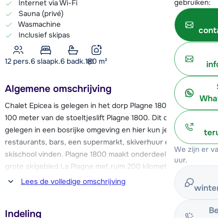
gebruiken:
Internet via Wi-Fi
Sauna (privé)
Wasmachine
cont
Inclusief skipas
12 pers.
6
slaapk.
6 badk.
180
m²
in
Algemene omschrijving
What
Chalet Epicea is gelegen in het dorp Plagne 1800, op circa
100 meter van de stoeltjeslift Plagne 1800. Dit dorp is
gelegen in een bosrijke omgeving en hier kun je een aantal
ter
restaurants, bars, een supermarkt, skiverhuur en een
We zijn er 
skischool vinden. Plagne 1800 maakt onderdeel uit van het
uur.
grote skigebied La Plagne met ruim 200 kilometer aan pistes.
Wil je nog meer uitdaging? Neem dan de uitgebreide skipas
Lees de volledige omschrijving
winte
en maak de oversteek naar Les Arcs! Samen hebben deze
twee gebieden ongeveer 425 kilometer aan pistes!
Be
Indeling