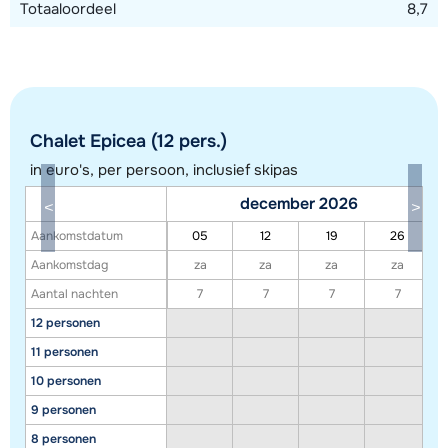
Totaaloordeel
8,7
Chalet Epicea (12 pers.)
in euro's, per persoon, inclusief skipas
december 2026
Toon alle accommodaties in dit gebied
Aankomstdatum
05
12
19
26
Deze kaart geeft een indicatie van de ligging van onze accommodaties. De
Aankomstdag
za
za
za
za
exacte locatie kan enigszins afwijken.
Aantal nachten
7
7
7
7
12 personen
11 personen
10 personen
9 personen
8 personen