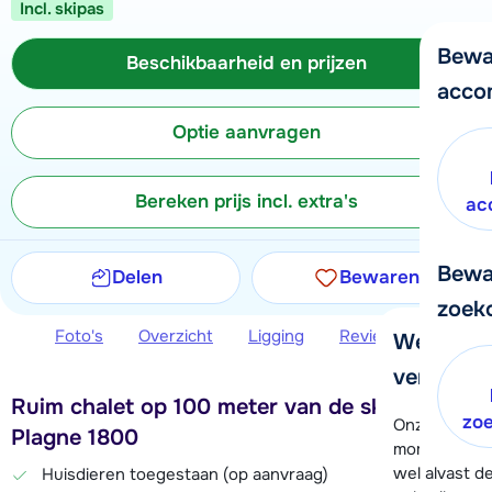
Incl. skipas
Bewa
Beschikbaarheid en prijzen
acco
Optie aanvragen
Bereken prijs incl. extra's
ac
Bewa
Delen
Bewaren
zoek
Foto's
Overzicht
Ligging
Reviews
Beschi
We helpe
verder!
Ruim chalet op 100 meter van de skilift in
zo
Onze klanten
Plagne 1800
moment hela
wel alvast d
Huisdieren toegestaan (op aanvraag)