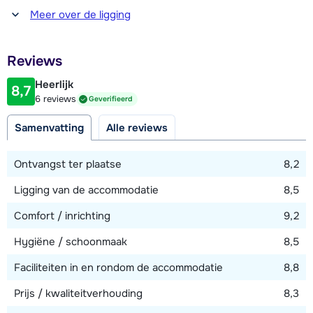
Op de derde verdieping is er een slaapkamer met een 2-
Afstand tot winkel(s)
Meer over de ligging
persoonsbed en een en-suite badkamer met bad en toilet.
500 meter
Deze slaapkamer is gelegen onder een schuin dak en heeft
Afstand tot restaurant of bar
daardoor deels beperkte stahoogte.
Reviews
100 meter
Heerlijk
Verder heeft chalet Epicea nog een wasmachine, droger,
8,7
Afstand tot piste
6 reviews
Geverifieerd
twee terrassen, skiberging met skischoendroger, Wi-Fi
100 meter
internetverbinding en vloerverwarming. Tevens beschikt het
Samenvatting
Alle reviews
Afstand tot skilift
chalet over een 4/6 persoons buiten-sauna!
100 meter (Plagne 1800)
Ontvangst ter plaatse
8,2
Ligging van de accommodatie
8,5
Bekijk kaart
Comfort / inrichting
9,2
Hygiëne / schoonmaak
8,5
Faciliteiten in en rondom de accommodatie
8,8
Prijs / kwaliteitverhouding
8,3