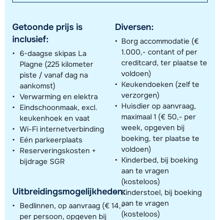
Getoonde prijs is
Diversen:
inclusief:
Borg accommodatie (€
1.000,- contant of per
6-daagse skipas La
creditcard, ter plaatse te
Plagne (225 kilometer
voldoen)
piste / vanaf dag na
Keukendoeken (zelf te
aankomst)
verzorgen)
Verwarming en elektra
Huisdier op aanvraag,
Eindschoonmaak, excl.
maximaal 1 (€ 50,- per
keukenhoek en vaat
week, opgeven bij
Wi-Fi internetverbinding
boeking, ter plaatse te
Eén parkeerplaats
voldoen)
Reserveringskosten +
Kinderbed, bij boeking
bijdrage SGR
aan te vragen
(kosteloos)
Uitbreidingsmogelijkheden:
Kinderstoel, bij boeking
aan te vragen
Bedlinnen, op aanvraag (€ 14,-
(kosteloos)
per persoon, opgeven bij