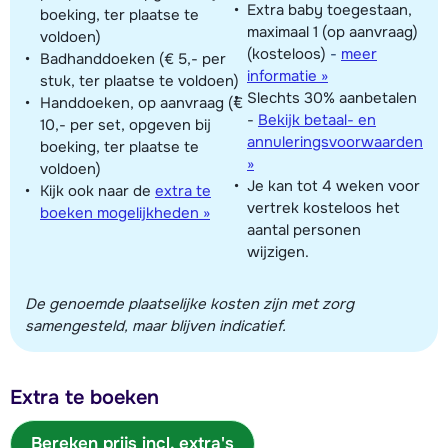
Extra baby toegestaan,
boeking, ter plaatse te
maximaal 1 (op aanvraag)
voldoen)
(kosteloos)
-
meer
Badhanddoeken (€ 5,- per
informatie »
stuk, ter plaatse te voldoen)
Slechts 30% aanbetalen
Handdoeken, op aanvraag (€
-
Bekijk betaal- en
10,- per set, opgeven bij
annuleringsvoorwaarden
boeking, ter plaatse te
»
voldoen)
Je kan tot 4 weken voor
Kijk ook naar de
extra te
vertrek kosteloos het
boeken mogelijkheden »
aantal personen
wijzigen.
De genoemde plaatselijke kosten zijn met zorg
samengesteld, maar blijven indicatief.
Extra te boeken
Bereken prijs incl. extra's