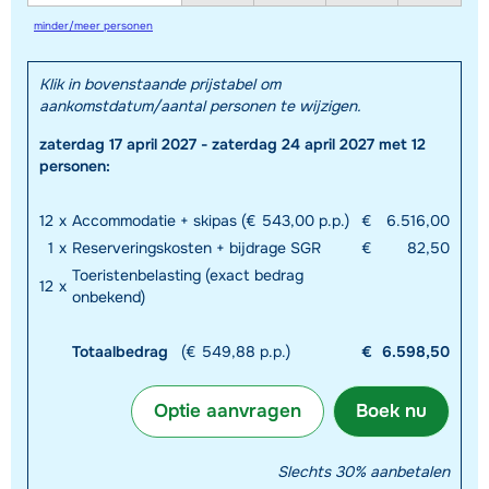
minder/meer personen
Klik in bovenstaande prijstabel om
aankomstdatum/aantal personen te wijzigen.
zaterdag 17 april 2027 - zaterdag 24 april 2027 met 12
personen:
12
x
Accommodatie + skipas (€ 543,00 p.p.)
€
6.516,00
1
x
Reserveringskosten + bijdrage SGR
€
82,50
Toeristenbelasting (exact bedrag
12
x
onbekend)
Totaalbedrag
(€ 549,88 p.p.)
€
6.598,50
Optie aanvragen
Boek nu
Slechts 30% aanbetalen