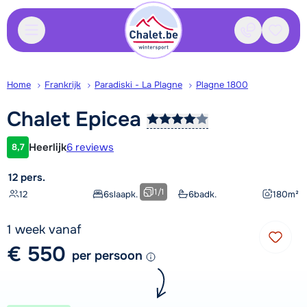
Contact
Bewaa
Home
Frankrijk
Paradiski - La Plagne
Plagne 1800
Chalet
Epicea
Heerlijk
6 reviews
8,7
Klantwaardering
12 pers.
1
/
1
12
6
slaapk.
6
badk.
180
m²
1 week vanaf
€ 550
per persoon