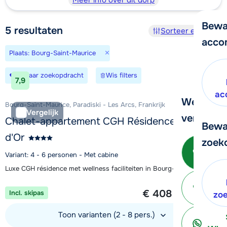
Meer info over dit dorp
Bewa
5
resultaten
Sorteer en filter
acco
×
Plaats: Bourg-Saint-Maurice
Bewaar zoekopdracht
Wis filters
7,9
ac
We helpe
Bourg-Saint-Maurice, Paradiski - Les Arcs, Frankrijk
Vergelijk
verder!
Chalet-appartement CGH Résidence Le Coeur
Bewa
d'Or
zoek
Be
Variant: 4 - 6 personen - Met cabine
Luxe CGH résidence met wellness faciliteiten in Bourg-Saint-Maurice
1 week vanaf
€ 408
Incl. skipas
ter
zo
per persoon
Toon varianten (2 - 8 pers.)