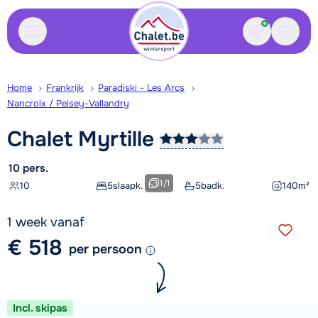
Contact
Bewaa
Home
Frankrijk
Paradiski - Les Arcs
Nancroix / Peisey-Vallandry
Chalet
Myrtille
10 pers.
1
/
1
10
5
slaapk.
5
badk.
140
m²
1 week vanaf
€ 518
per persoon
Incl. skipas