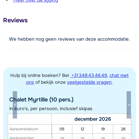
2,4 kilometer
Afstand tot restaurant of bar
Reviews
2,4 kilometer
Afstand tot piste
We hebben nog geen reviews van deze accommodatie.
4 kilometer
Afstand tot skilift
4 kilometer
Afstand tot skibushalte
Hulp bij online boeken? Bel
+31 348 43 46 49
,
chat met
100 meter
ons
of bekijk onze
veelgestelde vragen
.
Chalet Myrtille (10 pers.)
Bekijk kaart
in euro's, per persoon, inclusief skipas
december 2026
Aankomstdatum
05
12
19
26
Aankomstdag
za
za
za
za