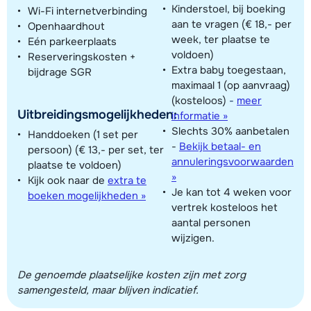
Kinderstoel, bij boeking
Wi-Fi internetverbinding
aan te vragen (€ 18,- per
Openhaardhout
week, ter plaatse te
Eén parkeerplaats
voldoen)
Reserveringskosten +
Extra baby toegestaan,
bijdrage SGR
maximaal 1 (op aanvraag)
(kosteloos)
-
meer
Uitbreidingsmogelijkheden:
informatie »
Slechts 30% aanbetalen
Handdoeken (1 set per
-
Bekijk betaal- en
persoon) (€ 13,- per set, ter
annuleringsvoorwaarden
plaatse te voldoen)
»
Kijk ook naar de
extra te
Je kan tot 4 weken voor
boeken mogelijkheden »
vertrek kosteloos het
aantal personen
wijzigen.
De genoemde plaatselijke kosten zijn met zorg
samengesteld, maar blijven indicatief.