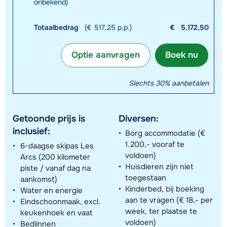
onbekend)
Totaalbedrag
(€ 517,25 p.p.)
€
5.172,50
Optie aanvragen
Boek nu
Slechts 30% aanbetalen
Getoonde prijs is
Diversen:
inclusief:
Borg accommodatie (€
1.200,- vooraf te
6-daagse skipas Les
voldoen)
Arcs (200 kilometer
Huisdieren zijn niet
piste / vanaf dag na
toegestaan
aankomst)
Kinderbed, bij boeking
Water en energie
aan te vragen (€ 18,- per
Eindschoonmaak, excl.
week, ter plaatse te
keukenhoek en vaat
voldoen)
Bedlinnen