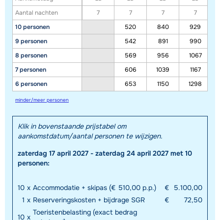
Aantal nachten
7
7
7
7
10 personen
520
840
929
9 personen
542
891
990
8 personen
569
956
1067
7 personen
606
1039
1167
6 personen
653
1150
1298
minder/meer personen
Toon alle accommodaties in dit gebied
Klik in bovenstaande prijstabel om
aankomstdatum/aantal personen te wijzigen.
Deze kaart geeft een indicatie van de ligging van onze accommodaties. De
exacte locatie kan enigszins afwijken.
zaterdag 17 april 2027 - zaterdag 24 april 2027 met 10
personen:
10
x
Accommodatie + skipas (€ 510,00 p.p.)
€
5.100,00
1
x
Reserveringskosten + bijdrage SGR
€
72,50
Toeristenbelasting (exact bedrag
10
x