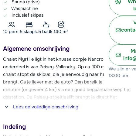
Wh
Sauna (privé)
b
Wasmachine
Inclusief skipas
V
conta
10 pers.
5
slaapk.
5 badk.
140
m²
Algemene omschrijving
Ma
info
Chalet Myrtille ligt in het knusse dorpje Nancroix, dat
onderdeel is van Peisey-Vallandry. Op ca. 100 meter van het
We zijn er v
chalet stopt de skibus, die je eenvoudig naar het skigebied
13:00 uur.
brengt. Ga je liever met de auto? Dan bereik je binnen 10
minuten (ongeveer 4 km) via een goed begaanbare weg het
dalstation. De Peisey-stoeltjeslift brengt je direct het
prachtige skigebied van Les Arcs in. Wil je nóg meer
Lees de volledige omschrijving
ontdekken? Met de uitgebreide Paradiski-skipas kun je via
de indrukwekkende Vanoise Express het dal oversteken
Indeling
naar La Plagne. Samen vormen deze gebieden het
uitgestrekte Paradiski-skigebied met 425 kilometer aan