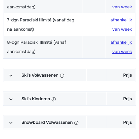
aankomstdag)
van week
7-dgn Paradiski Illimité (vanaf dag
afhankelijk
na aankomst)
van week
8-dgn Paradiski Illimité (vanaf
afhankelijk
aankomstdag)
van week
Ski's Volwassenen
Prijs
Excellent (Excellence) Ski's +
afhankelijk
Schoenen + Stokken (6/7 dagen)
van week
Ski's Kinderen
Prijs
Excellent (Excellence) Ski's +
afhankelijk
Kampioen (Champion) Ski's +
afhankelijk
Stokken (6/7 dagen)
van week
Schoenen + Stokken (6/7 dagen)
van week
Snowboard Volwassenen
Prijs
Excellent (Excellence) Schoenen
afhankelijk
Kampioen (Champion) Ski's +
afhankelijk
Goud (Sensation) Snowboard +
afhankelijk