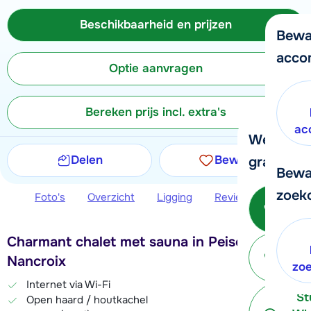
Beschikbaarheid en prijzen
Bewa
acco
Optie aanvragen
Bereken prijs incl. extra's
ac
We helpe
Delen
Bewaren
graag ver
Bewa
zoek
Foto's
Overzicht
Ligging
Reviews
Beschi
Bel 
3
Charmant chalet met sauna in Peisey
P
Nancroix
terug
zo
Internet via Wi-Fi
St
Open haard / houtkachel