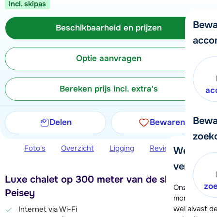
Incl. skipas
Bewa
Beschikbaarheid en prijzen
acco
Optie aanvragen
Bereken prijs incl. extra's
ac
Bewa
Delen
Bewaren
zoek
Foto's
Overzicht
Ligging
Reviews
Beschi
We helpe
verder!
Luxe chalet op 300 meter van de skilift in
zo
Onze klanten
Peisey
moment hela
wel alvast d
Internet via Wi-Fi