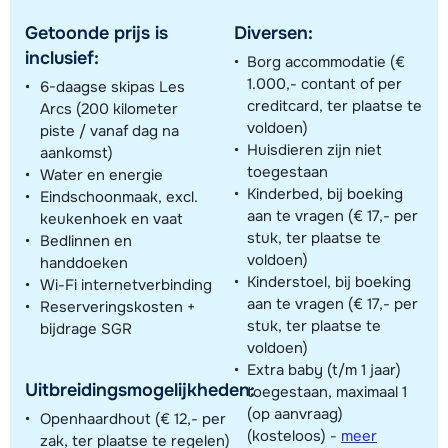
Getoonde prijs is
Diversen:
inclusief:
Borg accommodatie (€
1.000,- contant of per
6-daagse skipas Les
creditcard, ter plaatse te
Arcs (200 kilometer
voldoen)
piste / vanaf dag na
Huisdieren zijn niet
aankomst)
toegestaan
Water en energie
Kinderbed, bij boeking
Eindschoonmaak, excl.
aan te vragen (€ 17,- per
keukenhoek en vaat
stuk, ter plaatse te
Bedlinnen en
voldoen)
handdoeken
Kinderstoel, bij boeking
Wi-Fi internetverbinding
aan te vragen (€ 17,- per
Reserveringskosten +
stuk, ter plaatse te
bijdrage SGR
voldoen)
Extra baby (t/m 1 jaar)
Uitbreidingsmogelijkheden:
toegestaan, maximaal 1
(op aanvraag)
Openhaardhout (€ 12,- per
(kosteloos)
-
meer
zak, ter plaatse te regelen)