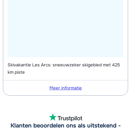
Zilver (Evolution) Schoenen (8
afhankelijk
Mini Kid Ski's + Stokken (8 dagen)
afhankelijk
dagen)
van week
van week
Mini Kid Schoenen (8 dagen)
afhankelijk
van week
Skivakantie Les Arcs: sneeuwzeker skigebied met 425
km piste
Meer informatie
Klanten beoordelen ons als uitstekend -