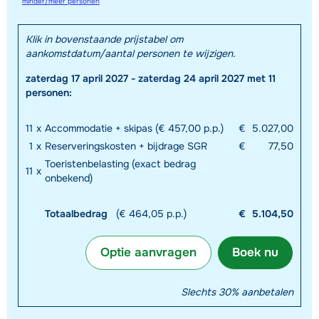
minder/meer personen
Klik in bovenstaande prijstabel om
aankomstdatum/aantal personen te wijzigen.
zaterdag 17 april 2027 - zaterdag 24 april 2027 met 11
personen:
11
x
Accommodatie + skipas (€ 457,00 p.p.)
€
5.027,00
1
x
Reserveringskosten + bijdrage SGR
€
77,50
Toeristenbelasting (exact bedrag
11
x
onbekend)
Totaalbedrag
(€ 464,05 p.p.)
€
5.104,50
Optie aanvragen
Boek nu
Slechts 30% aanbetalen