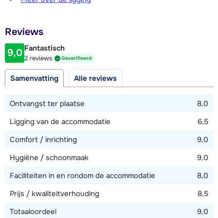
met een 2-persoonsbed en en-suite badkamer met bad en
200 meter
toilet en één met een stapelbed voor drie personen met en-
Afstand tot restaurant of bar
suite badkamer met douche.
Reviews
200 meter
Fantastisch
Op de begane grond is de skiberging met skischoendrogers,
9,0
Afstand tot piste
2 reviews
Geverifieerd
wasmachine en droger en de privé-parkeergarage geschikt
300 meter
voor één auto.
Samenvatting
Alle reviews
Afstand tot skilift
300 meter (Lonzagne)
Ontvangst ter plaatse
8,0
Ligging van de accommodatie
6,5
Bekijk kaart
Comfort / inrichting
9,0
Hygiëne / schoonmaak
9,0
Faciliteiten in en rondom de accommodatie
8,0
Prijs / kwaliteitverhouding
8,5
Totaaloordeel
9,0