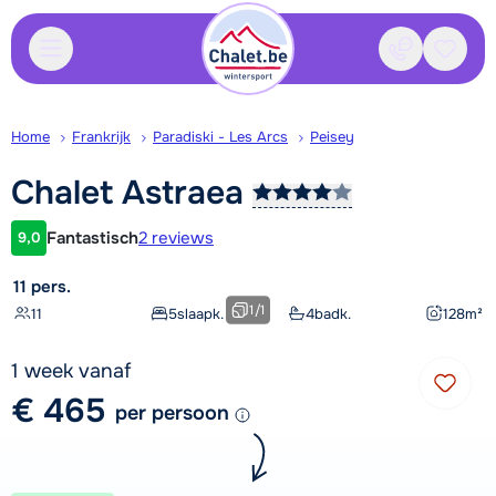
Contact
Bewaa
Home
Frankrijk
Paradiski - Les Arcs
Peisey
Chalet
Astraea
Fantastisch
2 reviews
9,0
Klantwaardering
11 pers.
1
/
1
11
5
slaapk.
4
badk.
128
m²
1 week vanaf
€ 465
per persoon