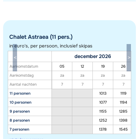
Chalet Astraea (11 pers.)
in euro's, per persoon, inclusief skipas
december 2026
Toon alle accommodaties in dit gebied
Aankomstdatum
05
12
19
26
Deze kaart geeft een indicatie van de ligging van onze accommodaties. De
Aankomstdag
za
za
za
za
exacte locatie kan enigszins afwijken.
Aantal nachten
7
7
7
7
11 personen
1013
1119
10 personen
1077
1194
9 personen
1155
1285
8 personen
1252
1398
7 personen
1378
1545