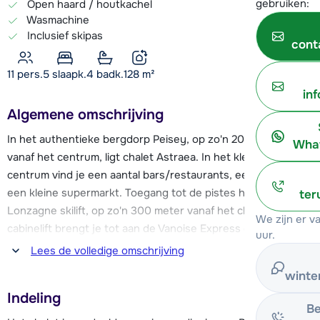
gebruiken:
Open haard / houtkachel
Wasmachine
Inclusief skipas
cont
11 pers.
5
slaapk.
4 badk.
128
m²
in
Algemene omschrijving
In het authentieke bergdorp Peisey, op zo'n 200 meter
What
vanaf het centrum, ligt chalet Astraea. In het kleinschalige
centrum vind je een aantal bars/restaurants, een bakker en
een kleine supermarkt. Toegang tot de pistes heb je via de
ter
Lonzagne skilift, op zo'n 300 meter vanaf het chalet. Deze
We zijn er 
cabinelift brengt je tot aan de Vanoise Express en vanaf hier
uur.
heb je de keuze om de oversteek naar het skigebied van La
Lees de volledige omschrijving
Plagne te maken of om de pistes van Les Arcs te ontdekken,
winte
genoeg mogelijkheden dus! Tip: met de uitgebreide Paradiski
Indeling
Illimité skipas kan je de oversteek met de Vanoise Express lift
Be
zo vaak maken als je zelf wilt.