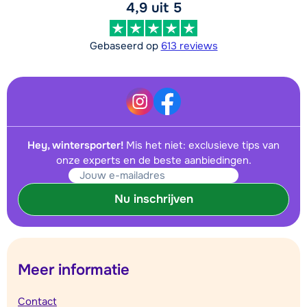
4,9 uit 5
Gebaseerd op
613 reviews
Hey, wintersporter!
Mis het niet: exclusieve tips van
onze experts en de beste aanbiedingen.
Nu inschrijven
Meer informatie
Contact