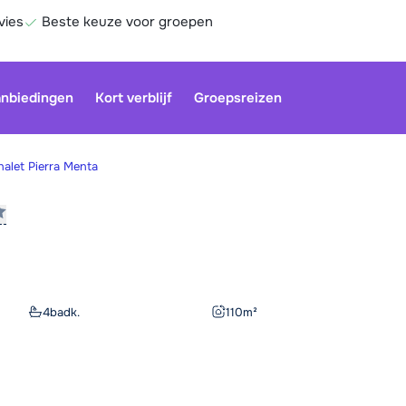
vies
Beste keuze voor groepen
nbiedingen
Kort verblijf
Groepsreizen
halet Pierra Menta
Be
4
badk.
110
m²