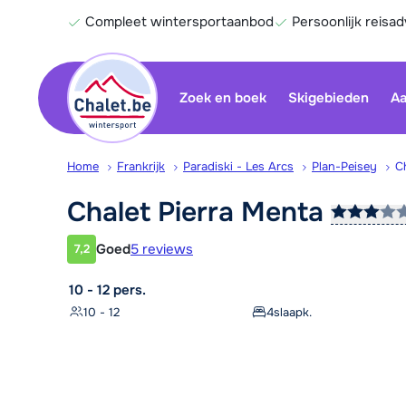
Compleet wintersportaanbod
Persoonlijk reisad
Zoek en boek
Skigebieden
Aa
Home
Frankrijk
Paradiski - Les Arcs
Plan-Peisey
C
Chalet Pierra
Menta
Goed
5 reviews
7,2
Klantwaardering
10 - 12 pers.
10 - 12
4
slaapk.