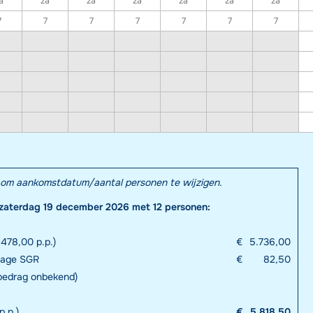
a
za
za
za
za
za
za
7
7
7
7
7
7
7
el om aankomstdatum/aantal personen te wijzigen.
zaterdag 19 december 2026 met 12 personen:
478,00 p.p.)
€
5.736,00
drage SGR
€
82,50
 bedrag onbekend)
p.p.)
€
5.818,50