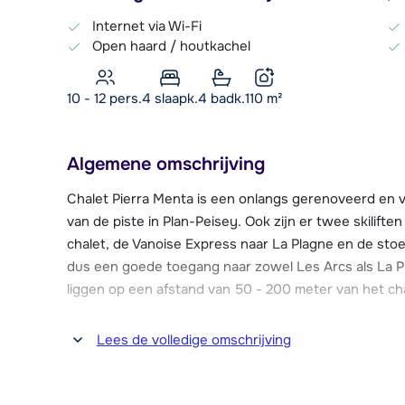
Internet via Wi-Fi
Open haard / houtkachel
10 - 12 pers.
4
slaapk.
4 badk.
110
m²
Algemene omschrijving
Chalet Pierra Menta is een onlangs gerenoveerd en v
van de piste in Plan-Peisey. Ook zijn er twee skilifte
chalet, de Vanoise Express naar La Plagne en de stoeltj
dus een goede toegang naar zowel Les Arcs als La Pl
liggen op een afstand van 50 - 200 meter van het cha
Parkeermogelijkheid is er voldoende in de directe om
Lees de volledige omschrijving