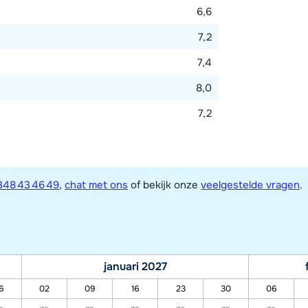
6,6
7,2
7,4
8,0
7,2
348 43 46 49
,
chat met ons
of bekijk onze
veelgestelde vragen
.
januari 2027
6
02
09
16
23
30
06