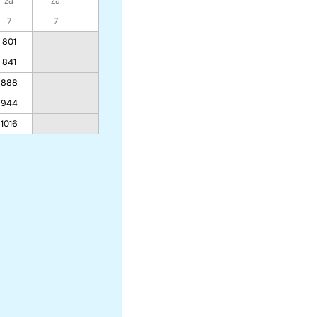
za
za
za
za
za
za
za
7
7
7
7
7
7
7
801
654
566
637
841
680
585
662
888
711
606
691
944
748
631
726
1016
794
663
769