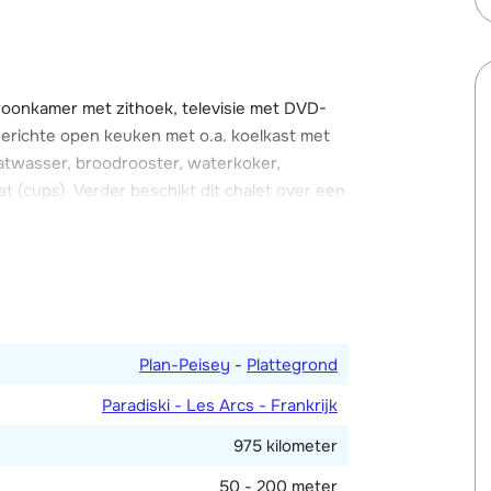
woonkamer met zithoek, televisie met DVD-
gerichte open keuken met o.a. koelkast met
atwasser, broodrooster, waterkoker,
 (cups). Verder beschikt dit chalet over een
rbinding, skischoenendroger en een balkon.
 kleine 4-persoons slaapkamer met twee 1-
slaapkamer met een stapelbed en 2-
e grond gelegen en is alleen buitenom te
Plan-Peisey
-
Plattegrond
Paradiski - Les Arcs - Frankrijk
en één met douche en toilet. Twee aparte
975 kilometer
50 - 200 meter