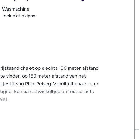
Wasmachine
Inclusief skipas
rijstaand chalet op slechts 100 meter afstand
n te vinden op 150 meter afstand van het
eslift van Plan-Peisey. Vanuit dit chalet is er
agne. Een aantal winkeltjes en restaurants
let.
geving van chalet Pierra Menta.