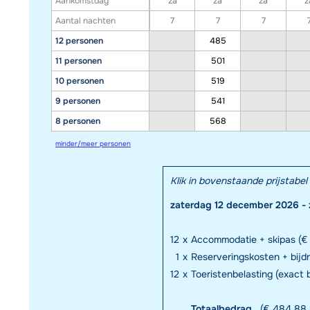
Aankomstdag
za
za
za
z
Aantal nachten
7
7
7
12 personen
485
11 personen
501
10 personen
519
9 personen
541
8 personen
568
minder/meer personen
Klik in bovenstaande prijstab
zaterdag 12 december 2026 - 
12
x
Accommodatie + skipas (€ 
1
x
Reserveringskosten + bij
12
x
Toeristenbelasting (exact
Totaalbedrag
(€ 484,88 