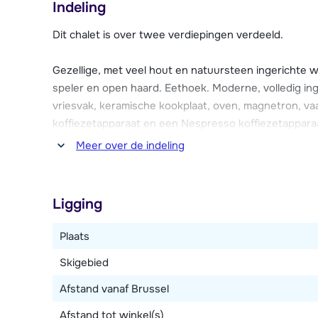
Indeling
Dit chalet is over twee verdiepingen verdeeld.
Gezellige, met veel hout en natuursteen ingerichte 
speler en open haard. Eethoek. Moderne, volledig in
vriesvak, keramische kookplaat, oven, magnetron, va
koffiezetapparaat en een Nespresso koffiezetapparaat
wasmachine, föhn, handdoekdroger, Wi-Fi internetve
Meer over de indeling
Twee slaapkamers met ieder een 2-persoonsbed. Eén
persoonsbedden en een stapelbed. Eén 4-persoons 
Ligging
persoons slaapbank, deze slaapkamer is op de began
bereiken.
Plaats
Skigebied
Vier badkamers, waarvan drie met ieder een douche 
toiletten.
Afstand vanaf Brussel
Afstand tot winkel(s)