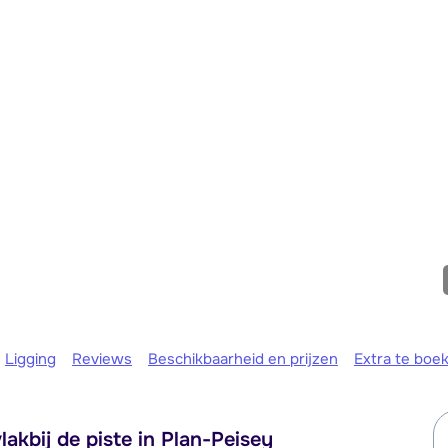
We zijn er
Ligging
Reviews
Beschikbaarheid en prijzen
Extra te boe
lakbij de piste in Plan-Peisey