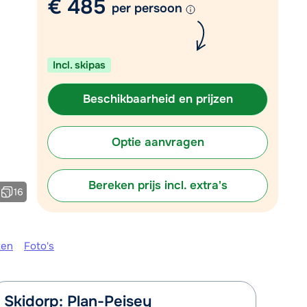
€ 485
Vul het contactformulier in
per persoon
Mail naar info@chalet.be
 vandaag tot 17:30 uur.
Incl. skipas
Beschikbaarheid en prijzen
Optie aanvragen
Bereken prijs incl. extra's
16
ken
Foto's
Skidorp: Plan-Peisey