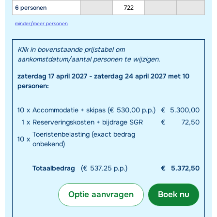
6 personen
722
minder/meer personen
Klik in bovenstaande prijstabel om
aankomstdatum/aantal personen te wijzigen.
zaterdag 17 april 2027 - zaterdag 24 april 2027 met 10
personen:
10
x
Accommodatie + skipas (€ 530,00 p.p.)
€
5.300,00
1
x
Reserveringskosten + bijdrage SGR
€
72,50
Toeristenbelasting (exact bedrag
10
x
onbekend)
Totaalbedrag
(€ 537,25 p.p.)
€
5.372,50
Optie aanvragen
Boek nu