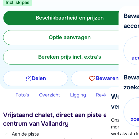
Incl. skipas
Bewa
Beschikbaarheid en prijzen
acco
Optie aanvragen
Bereken prijs incl. extra's
ac
Bewa
Delen
Bewaren
zoek
Foto's
Overzicht
Ligging
Reviews
Beschi
We helpe
verder!
Vrijstaand chalet, direct aan piste en vlakbij
zo
Onze klanten
centrum van Vallandry
moment hela
wel alvast d
Aan de piste