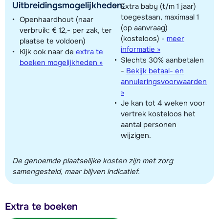
Uitbreidingsmogelijkheden:
Extra baby (t/m 1 jaar)
toegestaan, maximaal 1
Openhaardhout (naar
(op aanvraag)
verbruik: € 12,- per zak, ter
(kosteloos)
-
meer
plaatse te voldoen)
informatie »
Kijk ook naar de
extra te
Slechts 30% aanbetalen
boeken mogelijkheden »
-
Bekijk betaal- en
annuleringsvoorwaarden
»
Je kan tot 4 weken voor
vertrek kosteloos het
aantal personen
wijzigen.
De genoemde plaatselijke kosten zijn met zorg
samengesteld, maar blijven indicatief.
Extra te boeken