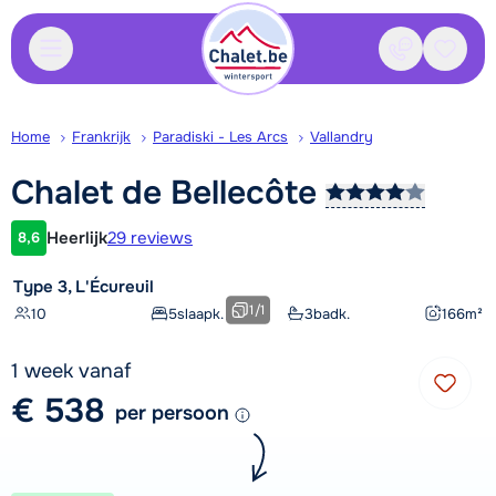
Contact
Bewaa
Home
Frankrijk
Paradiski - Les Arcs
Vallandry
Chalet de
Bellecôte
Heerlijk
29 reviews
8,6
Klantwaardering
Type 3, L'Écureuil
1
/
1
10
5
slaapk.
3
badk.
166
m²
1 week vanaf
€ 538
per persoon