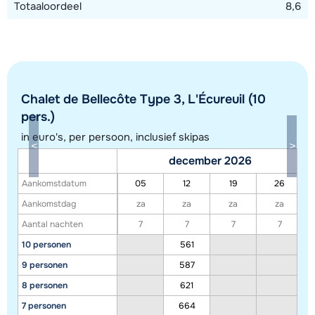
Totaaloordeel
8,6
Chalet de Bellecôte Type 3, L'Écureuil (10
Toon alle accommodaties in dit gebied
pers.)
Deze kaart geeft een indicatie van de ligging van onze accommodaties. De
in euro's, per persoon, inclusief skipas
exacte locatie kan enigszins afwijken.
december 2026
Aankomstdatum
05
12
19
26
Aankomstdag
za
za
za
za
Aantal nachten
7
7
7
7
10 personen
561
9 personen
587
8 personen
621
7 personen
664