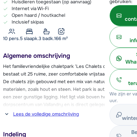
gebruiken:
Huisdieren toegestaan (op aanvraag)
Internet via Wi-Fi
Open haard / houtkachel
cont
Inclusief skipas
10 pers.
5
slaapk.
3 badk.
166
m²
in
Algemene omschrijving
What
Het familievriendelijke chaletpark ‘Les Chalets de Bellecôte’
bestaat uit 25 ruime, zeer comfortabele vrijstaande chalets.
De chalets zijn gebouwd met een mix van natuurlijke
ter
materialen, zoals hout en steen. Het park is autovrij en heeft
We zijn er 
een zeer gunstige ligging. Het ligt vlak boven het
uur.
dorpscentrum van Vallandry en is direct gelegen aan de
blauwe piste van het en enorme Les Arcs skigebied (200
Lees de volledige omschrijving
winte
kilometer piste). Zo kun je ’s ochtends vroeg zo snel
mogelijk op pad om het veelzijdige skigebied te verkennen!
Be
Indeling