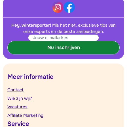
Hey, wintersporter!
Mis het niet: exclusieve tips van
onze experts en de beste aanbiedingen.
Nu inschrijven
Meer informatie
Contact
Wie zijn wij?
Vacatures
Affiliate Marketing
Service