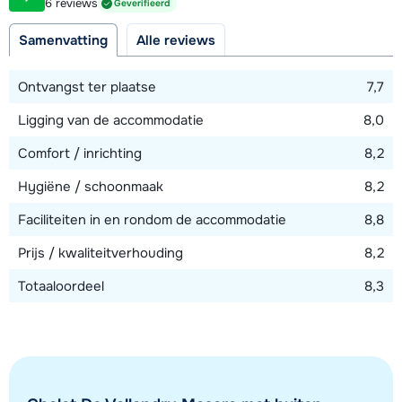
6 reviews
Geverifieerd
200 meter
Samenvatting
Alle reviews
Afstand tot skilift
200 meter
Ontvangst ter plaatse
7,7
Ligging van de accommodatie
8,0
Bekijk kaart
Comfort / inrichting
8,2
Hygiëne / schoonmaak
8,2
Faciliteiten in en rondom de accommodatie
8,8
Prijs / kwaliteitverhouding
8,2
Totaaloordeel
8,3