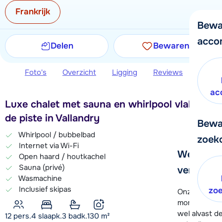
Frankrijk
Bewa
acco
Delen
Bewaren
Foto's
Overzicht
Ligging
Reviews
Extra 
ac
Luxe chalet met sauna en whirlpool vlakbij
de piste in Vallandry
Bewa
Whirlpool / bubbelbad
zoek
Internet via Wi-Fi
We helpe
Open haard / houtkachel
Sauna (privé)
verder!
Wasmachine
Inclusief skipas
zo
Onze klanten
moment hela
wel alvast d
12 pers.
4
slaapk.
3 badk.
130
m²