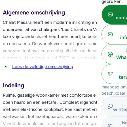
gebruiken:
Algemene omschrijving
cont
Chalet Masara heeft een moderne inrichting en maakt
onderdeel uit van chaletpark ‘Les Chalets de Vallandry’. Dit
luxe vrijstaande chalet heeft een heerlijke buiten-whirlpool
in
en een sauna. De woonkamer heeft grote ramen, wat zorgt
voor veel lichtinval en prachtig uitzicht op de omringende
What
bergwereld met toppen tot 3500 meter hoogte. Verder
beschikt het chalet over een skiberging en er is Wi-Fi
Lees de volledige omschrijving
beschikbaar.
ter
Indeling
De eerste skipiste en de stoeltjeslift van Vallandry ligt op ca.
maandag om 
200 meter afstand van chalet Masara. Het centrum van
beschikbaar:
Ruime, gezellige woonkamer met comfortabele zithoek met
Vallandry, met alle benodigde faciliteiten zoals skischool,
open haard en een eettafel. Compleet ingerichte keuken
kinderopvang, winkels en restaurants, is goed te bereiken
met een elektrische kookplaat, koelkast met vriesvak,
winte
en ligt op ca. 200 meter van het chalet. Aan het begin van
vaatwasser, koffiezetapparaat, waterkoker en een oven.
het chaletpark is voldoende gratis, openbare,
Be
Vanuit de woonkamer is er toegang tot een groot