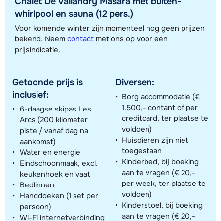
Chalet De Vallandry Masara met buiten-
whirlpool en sauna (12 pers.)
Voor komende winter zijn momenteel nog geen prijzen
Toon alle accommodaties in dit gebied
bekend. Neem
contact
met ons op voor een
prijsindicatie.
Deze kaart geeft een indicatie van de ligging van onze accommodaties. De
exacte locatie kan enigszins afwijken.
Getoonde prijs is
Diversen:
inclusief:
Borg accommodatie (€
1.500,- contant of per
6-daagse skipas Les
creditcard, ter plaatse te
Arcs (200 kilometer
voldoen)
piste / vanaf dag na
Huisdieren zijn niet
aankomst)
toegestaan
Water en energie
Kinderbed, bij boeking
Eindschoonmaak, excl.
aan te vragen (€ 20,-
keukenhoek en vaat
per week, ter plaatse te
Bedlinnen
voldoen)
Handdoeken (1 set per
Kinderstoel, bij boeking
persoon)
aan te vragen (€ 20,-
Wi-Fi internetverbinding