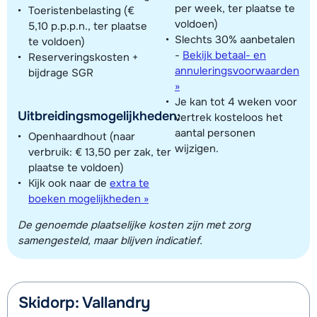
per week, ter plaatse te
Toeristenbelasting (€
voldoen)
5,10 p.p.p.n., ter plaatse
Slechts 30% aanbetalen
te voldoen)
-
Bekijk betaal- en
Reserveringskosten +
annuleringsvoorwaarden
bijdrage SGR
»
Je kan tot 4 weken voor
Uitbreidingsmogelijkheden:
vertrek kosteloos het
aantal personen
Openhaardhout (naar
wijzigen.
verbruik: € 13,50 per zak, ter
plaatse te voldoen)
Kijk ook naar de
extra te
boeken mogelijkheden »
De genoemde plaatselijke kosten zijn met zorg
samengesteld, maar blijven indicatief.
Skidorp: Vallandry