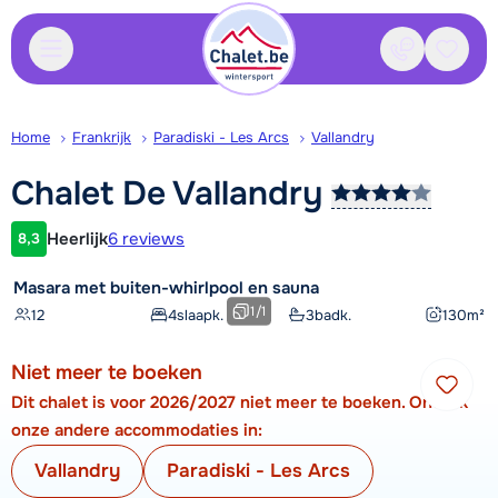
Contact
Bewaa
Home
Frankrijk
Paradiski - Les Arcs
Vallandry
Chalet De
Vallandry
Heerlijk
6 reviews
8,3
Klantwaardering
Masara met buiten-whirlpool en sauna
1
/
1
12
4
slaapk.
3
badk.
130
m²
Niet meer te boeken
Dit chalet is voor 2026/2027 niet meer te boeken. Ontdek
onze andere accommodaties in:
Vallandry
Paradiski - Les Arcs