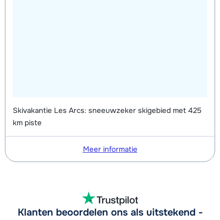
Zilver (Evolution) Schoenen (8
afhankelijk
Mini Kid Ski's + Stokken (8 dagen)
afhankelijk
dagen)
van week
van week
Mini Kid Schoenen (8 dagen)
afhankelijk
van week
Skivakantie Les Arcs: sneeuwzeker skigebied met 425
km piste
Meer informatie
Klanten beoordelen ons als uitstekend -