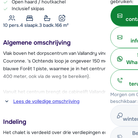
gebruiken:
Open haard / houtkachel
Inclusief skipas
cont
10 pers.
4
slaapk.
3 badk.
166
m²
in
Algemene omschrijving
Vlak boven het dorpscentrum van Vallandry vind je Chalet La
Couronne. 's Ochtends loop je ongeveer 150 meter naar de
What
blauwe Forêt 1 piste, waarmee je in het centrum uitkomt (ca.
400 meter, ook via de weg te bereiken).
ter
Vanuit het centrum brengt de cabinelift Vallandry 74 je in het
Morgen om 0
uitgestrekte skigebied van Les Arcs. Met de uitgebreide
beschikbaar:
Lees de volledige omschrijving
Paradiski skipas is het ook mogelijk om naar de Vanoise
Express te skiën en de oversteek naar het skigebied van La
winte
Indeling
Plagne te maken. In het centrum van Vallandry starten
tevens de skilessen en indien bijgeboekt huurmateriaal kan
Het chalet is verdeeld over drie verdiepingen en heeft de
Be
je o.a. ook hier ophalen. Verder kan je hier terecht voor je