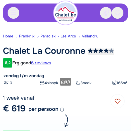
Contact
Bewaa
Home
Frankrijk
Paradiski - Les Arcs
Vallandry
Chalet La
Couronne
Erg goed
6 reviews
8,2
Klantwaardering
zondag t/m zondag
1
/
1
10
4
slaapk.
3
badk.
166
m²
1 week vanaf
€ 619
per persoon