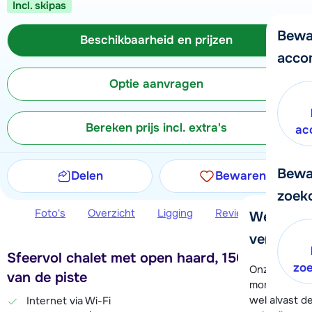
Incl. skipas
Bewa
Beschikbaarheid en prijzen
acco
Optie aanvragen
Bereken prijs incl. extra's
ac
Bewa
Delen
Bewaren
zoek
Foto's
Overzicht
Ligging
Reviews
Beschi
We helpe
verder!
Sfeervol chalet met open haard, 150 meter
zo
Onze klanten
van de piste
moment hela
wel alvast d
Internet via Wi-Fi