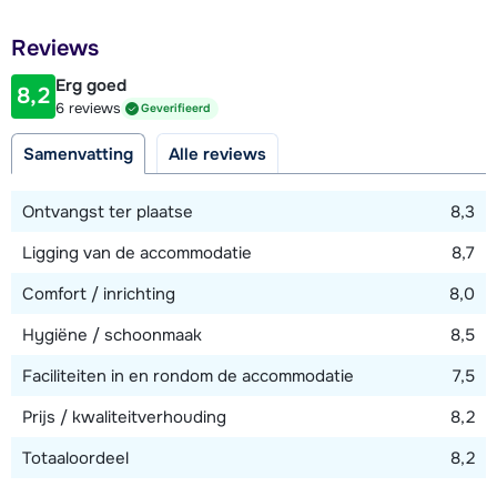
Afstand tot restaurant of bar
Reviews
400 meter
Erg goed
8,2
Afstand tot piste
6 reviews
Geverifieerd
150 meter
Samenvatting
Alle reviews
Afstand tot skilift
400 meter
Ontvangst ter plaatse
8,3
Ligging van de accommodatie
8,7
Bekijk kaart
Comfort / inrichting
8,0
Hygiëne / schoonmaak
8,5
Faciliteiten in en rondom de accommodatie
7,5
Prijs / kwaliteitverhouding
8,2
Totaaloordeel
8,2