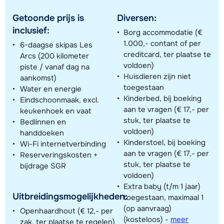
Getoonde prijs is
Diversen:
inclusief:
Borg accommodatie (€
1.000,- contant of per
6-daagse skipas Les
creditcard, ter plaatse te
Arcs (200 kilometer
voldoen)
piste / vanaf dag na
Huisdieren zijn niet
aankomst)
toegestaan
Water en energie
Kinderbed, bij boeking
Eindschoonmaak, excl.
aan te vragen (€ 17,- per
keukenhoek en vaat
stuk, ter plaatse te
Bedlinnen en
voldoen)
handdoeken
Kinderstoel, bij boeking
Wi-Fi internetverbinding
aan te vragen (€ 17,- per
Reserveringskosten +
stuk, ter plaatse te
bijdrage SGR
voldoen)
Extra baby (t/m 1 jaar)
Uitbreidingsmogelijkheden:
toegestaan, maximaal 1
(op aanvraag)
Openhaardhout (€ 12,- per
(kosteloos)
-
meer
zak, ter plaatse te regelen)