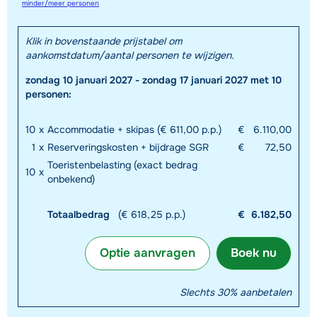
minder/meer personen
Klik in bovenstaande prijstabel om
aankomstdatum/aantal personen te wijzigen.
zondag 10 januari 2027 - zondag 17 januari 2027 met 10
personen:
10
x
Accommodatie + skipas (€ 611,00 p.p.)
€
6.110,00
1
x
Reserveringskosten + bijdrage SGR
€
72,50
Toeristenbelasting (exact bedrag
10
x
onbekend)
Totaalbedrag
(€ 618,25 p.p.)
€
6.182,50
Optie aanvragen
Boek nu
Slechts 30% aanbetalen