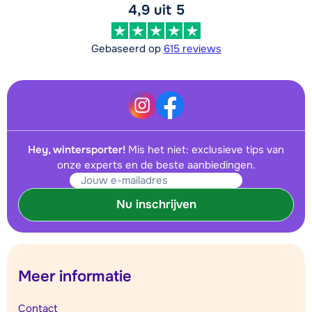
4,9 uit 5
Gebaseerd op
615 reviews
Hey, wintersporter!
Mis het niet: exclusieve tips van
onze experts en de beste aanbiedingen.
Nu inschrijven
Meer informatie
Contact