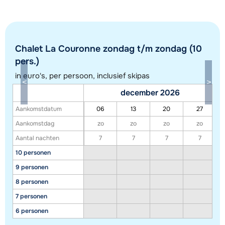
Chalet La Couronne zondag t/m zondag (10
pers.)
in euro's, per persoon, inclusief skipas
Toon alle accommodaties in dit gebied
december 2026
Deze kaart geeft een indicatie van de ligging van onze accommodaties. De
Aankomstdatum
06
13
20
27
exacte locatie kan enigszins afwijken.
Aankomstdag
zo
zo
zo
zo
Aantal nachten
7
7
7
7
10 personen
9 personen
8 personen
7 personen
6 personen