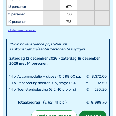
12 personen
670
11 personen
700
10 personen
737
minder/meer personen
Klik in bovenstaande prijstabel om
aankomstdatum/aantal personen te wijzigen.
zaterdag 12 december 2026 - zaterdag 19 december
2026 met 14 personen:
14
x
Accommodatie + skipas (€ 598,00 p.p.)
€
8.372,00
1
x
Reserveringskosten + bijdrage SGR
€
92,50
14
x
Toeristenbelasting (€ 2,40 p.p.p.n.)
€
235,20
Totaalbedrag
(€ 621,41 p.p.)
€
8.699,70