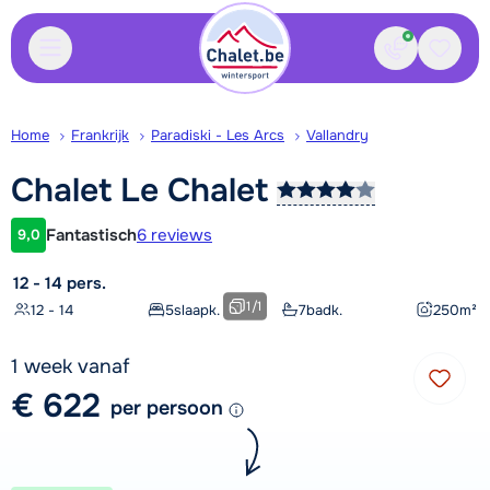
Contact
Bewaa
Home
Frankrijk
Paradiski - Les Arcs
Vallandry
Chalet Le
Chalet
Fantastisch
6 reviews
9,0
Klantwaardering
12 - 14 pers.
1
/
1
12 - 14
5
slaapk.
7
badk.
250
m²
1 week vanaf
€ 622
per persoon