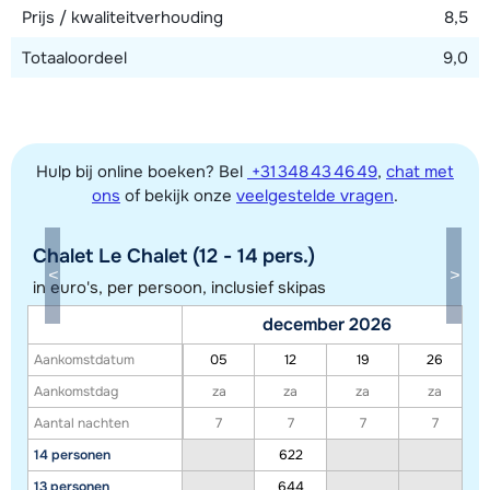
Prijs / kwaliteitverhouding
8,5
Totaaloordeel
9,0
Hulp bij online boeken? Bel
+31 348 43 46 49
,
chat met
ons
of bekijk onze
veelgestelde vragen
.
Chalet Le Chalet (12 - 14 pers.)
Toon alle accommodaties in dit gebied
in euro's, per persoon, inclusief skipas
Deze kaart geeft een indicatie van de ligging van onze accommodaties. De
december 2026
exacte locatie kan enigszins afwijken.
Aankomstdatum
05
12
19
26
Aankomstdag
za
za
za
za
Aantal nachten
7
7
7
7
14 personen
622
13 personen
644