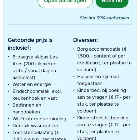
Optie aanvragen
Boek nu
Slechts 30% aanbetalen
Getoonde prijs is
Diversen:
inclusief:
Borg accommodatie (€
1.500,- contant of per
6-daagse skipas Les
creditcard, ter plaatse te
Arcs (200 kilometer
voldoen)
piste / vanaf dag na
Huisdieren zijn niet
aankomst)
toegestaan
Water en energie
Kinderbed, bij boeking
Eindschoonmaak, excl.
aan te vragen (€ 17,- per
keukenhoek en vaat
stuk, ter plaatse te
Bedlinnen en
voldoen)
handdoeken
Kinderstoel, bij boeking
Wi-Fi internetverbinding
aan te vragen (€ 17,- per
Gebruik wasmachine
stuk, ter plaatse te
Toeristenbelasting (€
voldoen)
2,40 p.p.p.n., ter plaatse