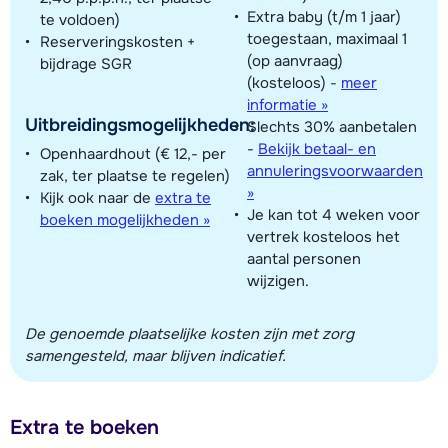
Extra baby (t/m 1 jaar)
te voldoen)
toegestaan, maximaal 1
Reserveringskosten +
(op aanvraag)
bijdrage SGR
(kosteloos)
-
meer
informatie »
Uitbreidingsmogelijkheden:
Slechts 30% aanbetalen
-
Bekijk betaal- en
Openhaardhout (€ 12,- per
annuleringsvoorwaarden
zak, ter plaatse te regelen)
»
Kijk ook naar de
extra te
Je kan tot 4 weken voor
boeken mogelijkheden »
vertrek kosteloos het
aantal personen
wijzigen.
De genoemde plaatselijke kosten zijn met zorg
samengesteld, maar blijven indicatief.
Extra te boeken