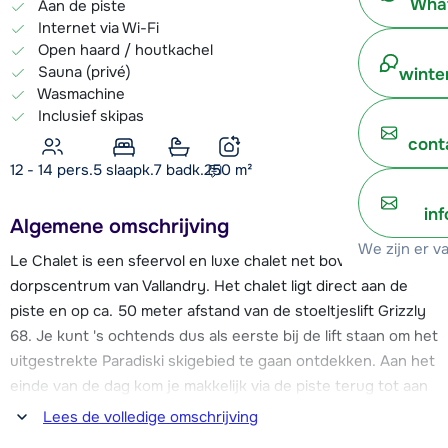
What
Aan de piste
Internet via Wi-Fi
Open haard / houtkachel
Sauna (privé)
winte
Wasmachine
Inclusief skipas
cont
12 - 14 pers.
5
slaapk.
7 badk.
250
m²
in
Algemene omschrijving
We zijn er v
Le Chalet is een sfeervol en luxe chalet net boven het
dorpscentrum van Vallandry. Het chalet ligt direct aan de
piste en op ca. 50 meter afstand van de stoeltjeslift Grizzly
68. Je kunt 's ochtends dus als eerste bij de lift staan om het
uitgestrekte Paradiski skigebied te gaan ontdekken. Aan het
einde van de dag kom je makkelijk via de piste terug tot aan
het chalet.
Lees de volledige omschrijving