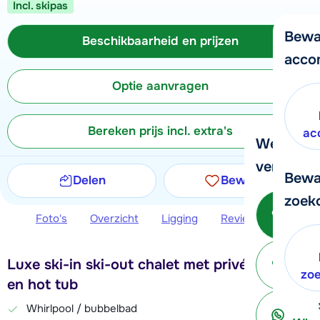
Incl. skipas
Bewa
Beschikbaarheid en prijzen
acco
Optie aanvragen
Bereken prijs incl. extra's
ac
We helpe
verder!
Bewa
Delen
Bewaren
zoek
Be
Foto's
Overzicht
Ligging
Reviews
Beschi
Luxe ski-in ski-out chalet met privé-sauna
ter
zo
en hot tub
Whirlpool / bubbelbad