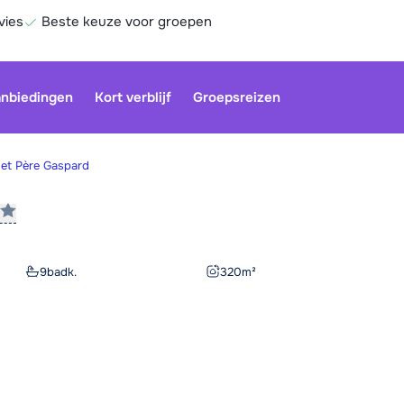
vies
Beste keuze voor groepen
nbiedingen
Kort verblijf
Groepsreizen
let Père Gaspard
Onze klan
gesloten.
gebruiken
9
badk.
320
m²
Be