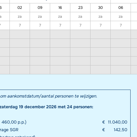
6
02
09
16
23
30
06
a
za
za
za
za
za
za
7
7
7
7
7
7
7
el om aankomstdatum/aantal personen te wijzigen.
 zaterdag 19 december 2026 met 24 personen:
 460,00 p.p.)
€
11.040,00
drage SGR
€
142,50