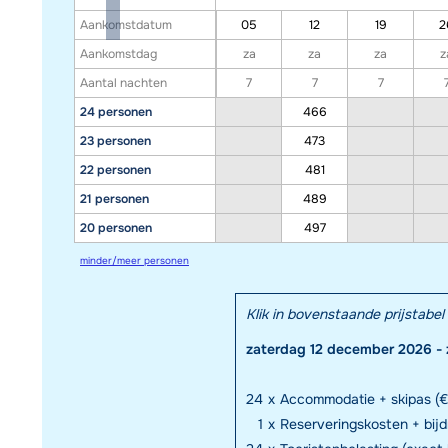
Aankomstdatum
05
12
19
2
Aankomstdag
za
za
za
z
Aantal nachten
7
7
7
24 personen
466
23 personen
473
22 personen
481
21 personen
489
20 personen
497
minder/meer personen
Klik in bovenstaande prijstab
zaterdag 12 december 2026 -
24
x
Accommodatie + skipas (€
1
x
Reserveringskosten + bij