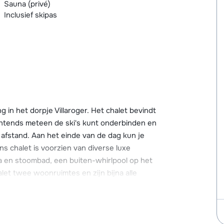
Sauna (privé)
Inclusief skipas
g in het dorpje Villaroger. Het chalet bevindt
 ochtends meteen de ski's kunt onderbinden en
 afstand. Aan het einde van de dag kun je
s chalet is voorzien van diverse luxe
na en stoombad, een buiten-whirlpool op het
let twee woonruimtes en zijn bijna alle
te en ligt aan de rand van het enorme
ste pistes boven Villaroger zijn ook voor de