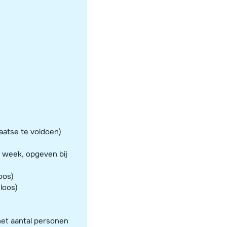
aatse te voldoen)
r week, opgeven bij
oos)
eloos)
het aantal personen