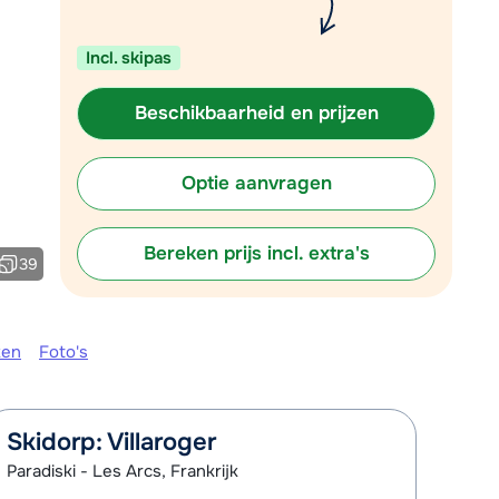
Plan een terugbelverzoek
Incl. skipas
r vandaag om 09:00 uur.
Chat met wintersportspecialist
Beschikbaarheid en prijzen
Bel ons via 03 3037838
Optie aanvragen
Bereken prijs incl. extra's
39
ken
Foto's
Skidorp: Villaroger
Paradiski - Les Arcs, Frankrijk