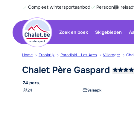
Compleet wintersportaanbod
Persoonlijk reisad
Zoek en boek
Skigebieden
Aa
Home
Frankrijk
Paradiski - Les Arcs
Villaroger
Cha
Chalet Père
Gaspard
24 pers.
24
9
slaapk.