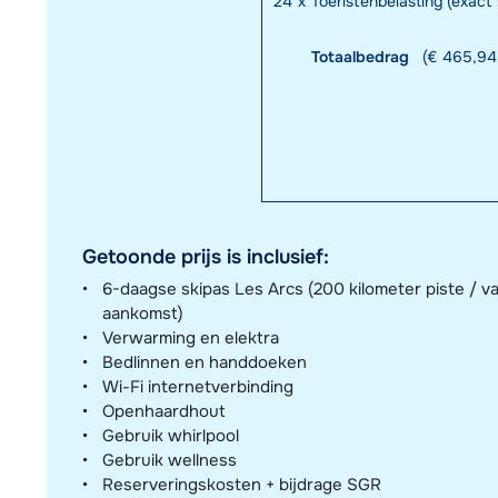
24
x
Toeristenbelasting (exac
Totaalbedrag
(€ 465,94 
Getoonde prijs is inclusief:
6-daagse skipas Les Arcs (200 kilometer piste / v
aankomst)
Verwarming en elektra
Bedlinnen en handdoeken
Wi-Fi internetverbinding
Openhaardhout
Gebruik whirlpool
Gebruik wellness
Reserveringskosten + bijdrage SGR