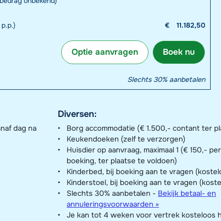
t bedrag onbekend)
p.p.)
€
11.182,50
Optie aanvragen
Boek nu
Slechts 30% aanbetalen
Diversen:
anaf dag na
Borg accommodatie (€ 1.500,- contant ter pl
Keukendoeken (zelf te verzorgen)
Huisdier op aanvraag, maximaal 1 (€ 150,- pe
boeking, ter plaatse te voldoen)
Kinderbed, bij boeking aan te vragen (kostel
Kinderstoel, bij boeking aan te vragen (kost
Slechts 30% aanbetalen -
Bekijk betaal- en
annuleringsvoorwaarden »
Je kan tot 4 weken voor vertrek kosteloos 