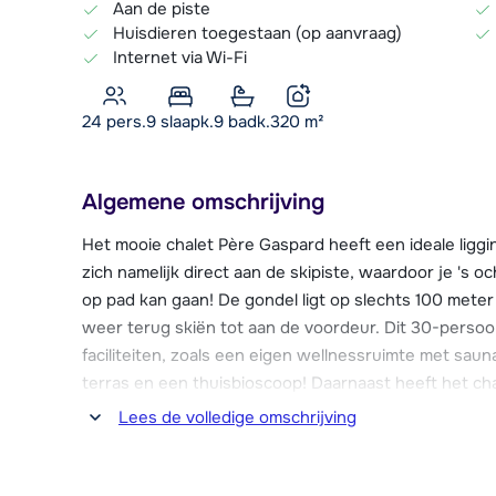
Aan de piste
Huisdieren toegestaan (op aanvraag)
Internet via Wi-Fi
24 pers.
9
slaapk.
9 badk.
320
m²
Algemene omschrijving
Het mooie chalet Père Gaspard heeft een ideale liggin
zich namelijk direct aan de skipiste, waardoor je 's
op pad kan gaan! De gondel ligt op slechts 100 meter
weer terug skiën tot aan de voordeur. Dit 30-persoon
faciliteiten, zoals een eigen wellnessruimte met sau
terras en een thuisbioscoop! Daarnaast heeft het cha
slaapkamers voorzien van een en-suite badkamer.
Lees de volledige omschrijving
Villaroger is een klein dorpje op ca. 1200 meter hoog
skigebied van Les Arcs (200 kilometer piste). De bebo