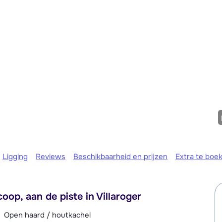
We zijn e
Ligging
Reviews
Beschikbaarheid en prijzen
Extra te boe
oop, aan de piste in Villaroger
Open haard / houtkachel