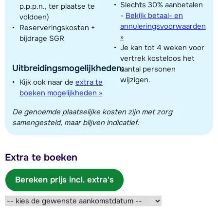
Slechts 30% aanbetalen
p.p.p.n., ter plaatse te
-
Bekijk betaal- en
voldoen)
annuleringsvoorwaarden
Reserveringskosten +
»
bijdrage SGR
Je kan tot 4 weken voor
vertrek kosteloos het
Uitbreidingsmogelijkheden:
aantal personen
wijzigen.
Kijk ook naar de
extra te
boeken mogelijkheden »
De genoemde plaatselijke kosten zijn met zorg
samengesteld, maar blijven indicatief.
Extra te boeken
Bereken prijs incl. extra's