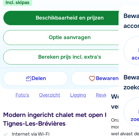
Incl. skipas
Bewa
Beschikbaarheid en prijzen
acco
Optie aanvragen
Bereken prijs incl. extra's
ac
Bewa
Delen
Bewaren
zoek
Foto's
Overzicht
Ligging
Reviews
Beschi
We helpe
verder!
Modern ingericht chalet met open haard in
zo
Onze klanten
Tignes-Les-Brévières
moment hela
wel alvast d
Internet via Wi-Fi