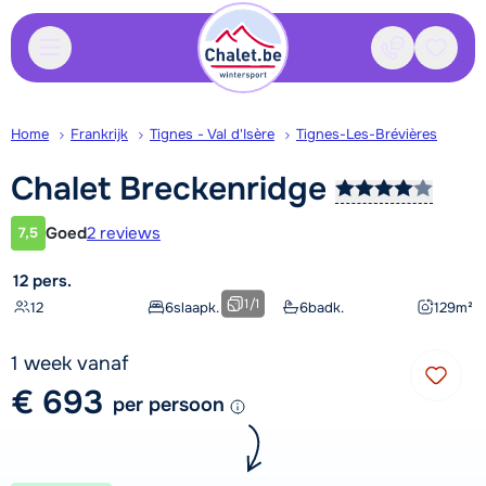
Contact
Bewaa
Home
Frankrijk
Tignes - Val d'Isère
Tignes-Les-Brévières
Chalet
Breckenridge
Goed
2 reviews
7,5
Klantwaardering
12 pers.
1
/
1
12
6
slaapk.
6
badk.
129
m²
1 week vanaf
€ 693
per persoon