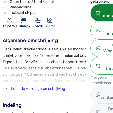
gebruiken:
Open haard / houtkachel
Wasmachine
Inclusief skipas
cont
12 pers.
6
slaapk.
6 badk.
129
m²
in
Algemene omschrijving
Het Chalet Breckenridge is een luxe en modern ingericht
What
chalet voor maximaal 12 personen, helemaal bovenin in
Tignes-Les-Brévières. Het chalet behoort tot het chaletpark
Le Belvédère, dat uit 16 chalets bestaat. De piste bevindt
ter
zich op zo'n 450 meter afstand van het chalet en is te
Morgen om 1
bereiken met de personenlift (te gebruiken van 08:30 -
beschikbaar:
18:30 uur) die op ca. 250 meter van Chalet Breckenridge
Lees de volledige omschrijving
vertrekt. Deze personenlift komt uit in het dorp, tegenover
winte
de piste en de skilift. Hier is ook de verzamelplaats van de
Indeling
skischool. In het dorp vind je verder een supermarkt en
Be
enkele (sport)winkels en restaurants.