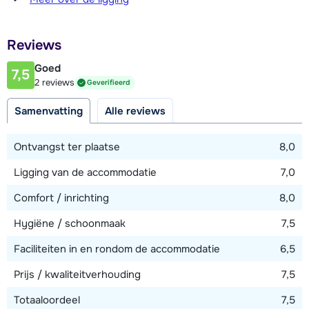
500 meter
Op de derde verdieping één slaapkamer met twee 1-
Afstand tot restaurant of bar
persoonsbedden, televisie en een en-suite badkamer met
Reviews
500 meter
douche, föhn en toilet.
Goed
7,5
Afstand tot piste
2 reviews
Geverifieerd
450 meter
Samenvatting
Alle reviews
Afstand tot skilift
450 meter
Ontvangst ter plaatse
8,0
Afstand tot skibushalte
Ligging van de accommodatie
7,0
400 meter
Comfort / inrichting
8,0
Hygiëne / schoonmaak
7,5
Bekijk kaart
Faciliteiten in en rondom de accommodatie
6,5
Prijs / kwaliteitverhouding
7,5
Totaaloordeel
7,5