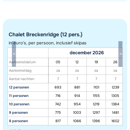
Chalet Breckenridge (12 pers.)
in euro's, per persoon, inclusief skipas
december 2026
Aankomstdatum
05
12
19
26
Toon alle accommodaties in dit gebied
Aankomstdag
za
za
za
za
Aantal nachten
7
7
7
7
Deze kaart geeft een indicatie van de ligging van onze accommodaties. De
12 personen
693
881
1101
1239
exacte locatie kan enigszins afwijken.
11 personen
716
914
1155
1305
10 personen
742
954
1219
1384
9 personen
775
1003
1297
1481
8 personen
817
1066
1396
1602