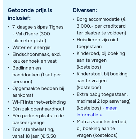
Getoonde prijs is
Diversen:
inclusief:
Borg accommodatie (€
3.000,- per creditcard
7-daagse skipas Tignes
ter plaatse te voldoen)
- Val d'Isère (300
Huisdieren zijn niet
kilometer piste)
toegestaan
Water en energie
Kinderbed, bij boeking
Eindschoonmaak, excl.
aan te vragen
keukenhoek en vaat
(kosteloos)
Bedlinnen en
Kinderstoel, bij boeking
handdoeken (1 set per
aan te vragen
persoon)
(kosteloos)
Opgemaakte bedden bij
Extra baby toegestaan,
aankomst
maximaal 2 (op aanvraag)
Wi-Fi internetverbinding
(kosteloos)
-
meer
Eén zak openhaardhout
informatie »
Eén parkeerplaats in de
Matras voor kinderbed,
parkeergarage
bij boeking aan te
Toeristenbelasting,
vragen (kosteloos)
vanaf 18 jaar (€ 5,50